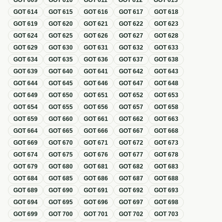
GOT
609
GOT
610
GOT
611
GOT
612
GOT
613
GOT
614
GOT
615
GOT
616
GOT
617
GOT
618
GOT
619
GOT
620
GOT
621
GOT
622
GOT
623
GOT
624
GOT
625
GOT
626
GOT
627
GOT
628
GOT
629
GOT
630
GOT
631
GOT
632
GOT
633
GOT
634
GOT
635
GOT
636
GOT
637
GOT
638
GOT
639
GOT
640
GOT
641
GOT
642
GOT
643
GOT
644
GOT
645
GOT
646
GOT
647
GOT
648
GOT
649
GOT
650
GOT
651
GOT
652
GOT
653
GOT
654
GOT
655
GOT
656
GOT
657
GOT
658
GOT
659
GOT
660
GOT
661
GOT
662
GOT
663
GOT
664
GOT
665
GOT
666
GOT
667
GOT
668
GOT
669
GOT
670
GOT
671
GOT
672
GOT
673
GOT
674
GOT
675
GOT
676
GOT
677
GOT
678
GOT
679
GOT
680
GOT
681
GOT
682
GOT
683
GOT
684
GOT
685
GOT
686
GOT
687
GOT
688
GOT
689
GOT
690
GOT
691
GOT
692
GOT
693
GOT
694
GOT
695
GOT
696
GOT
697
GOT
698
GOT
699
GOT
700
GOT
701
GOT
702
GOT
703