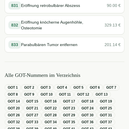
831
Eröffnung retrobulbärer Abszess
90.00
€
Eröffnung knöcherne Augenhöhle,
832
329.13
€
Osteotomie
833
Parabulbären Tumor entfernen
201.14
€
Alle GOT-Nummern im Verzeichnis
GOT
1
GOT
2
GOT
3
GOT
4
GOT
5
GOT
6
GOT
7
GOT
8
GOT
9
GOT
10
GOT
11
GOT
12
GOT
13
GOT
14
GOT
15
GOT
16
GOT
17
GOT
18
GOT
19
GOT
20
GOT
21
GOT
22
GOT
23
GOT
24
GOT
25
GOT
26
GOT
27
GOT
28
GOT
29
GOT
30
GOT
31
GOT
32
GOT
33
GOT
34
GOT
35
GOT
36
GOT
37