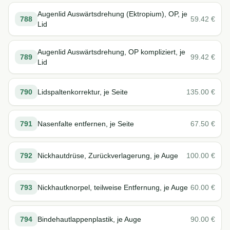
Augenlid Auswärtsdrehung (Ektropium), OP, je
788
59.42
€
Lid
Augenlid Auswärtsdrehung, OP kompliziert, je
789
99.42
€
Lid
790
Lidspaltenkorrektur, je Seite
135.00
€
791
Nasenfalte entfernen, je Seite
67.50
€
792
Nickhautdrüse, Zurückverlagerung, je Auge
100.00
€
793
Nickhautknorpel, teilweise Entfernung, je Auge
60.00
€
794
Bindehautlappenplastik, je Auge
90.00
€