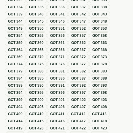
GOT
329
GOT
330
GOT
331
GOT
332
GOT
333
GOT
334
GOT
335
GOT
336
GOT
337
GOT
338
GOT
339
GOT
340
GOT
341
GOT
342
GOT
343
GOT
344
GOT
345
GOT
346
GOT
347
GOT
348
GOT
349
GOT
350
GOT
351
GOT
352
GOT
353
GOT
354
GOT
355
GOT
356
GOT
357
GOT
358
GOT
359
GOT
360
GOT
361
GOT
362
GOT
363
GOT
364
GOT
365
GOT
366
GOT
367
GOT
368
GOT
369
GOT
370
GOT
371
GOT
372
GOT
373
GOT
374
GOT
375
GOT
376
GOT
377
GOT
378
GOT
379
GOT
380
GOT
381
GOT
382
GOT
383
GOT
384
GOT
385
GOT
386
GOT
387
GOT
388
GOT
389
GOT
390
GOT
391
GOT
392
GOT
393
GOT
394
GOT
395
GOT
396
GOT
397
GOT
398
GOT
399
GOT
400
GOT
401
GOT
402
GOT
403
GOT
404
GOT
405
GOT
406
GOT
407
GOT
408
GOT
409
GOT
410
GOT
411
GOT
412
GOT
413
GOT
414
GOT
415
GOT
416
GOT
417
GOT
418
GOT
419
GOT
420
GOT
421
GOT
422
GOT
423