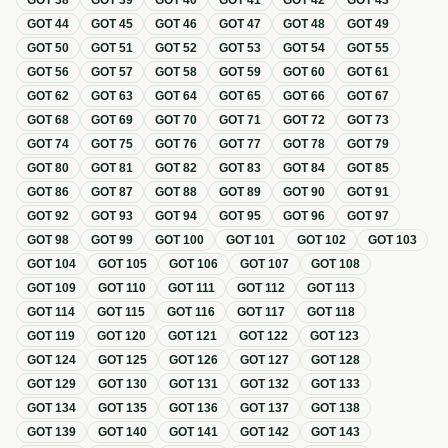
GOT
38
GOT
39
GOT
40
GOT
41
GOT
42
GOT
43
GOT
44
GOT
45
GOT
46
GOT
47
GOT
48
GOT
49
GOT
50
GOT
51
GOT
52
GOT
53
GOT
54
GOT
55
GOT
56
GOT
57
GOT
58
GOT
59
GOT
60
GOT
61
GOT
62
GOT
63
GOT
64
GOT
65
GOT
66
GOT
67
GOT
68
GOT
69
GOT
70
GOT
71
GOT
72
GOT
73
GOT
74
GOT
75
GOT
76
GOT
77
GOT
78
GOT
79
GOT
80
GOT
81
GOT
82
GOT
83
GOT
84
GOT
85
GOT
86
GOT
87
GOT
88
GOT
89
GOT
90
GOT
91
GOT
92
GOT
93
GOT
94
GOT
95
GOT
96
GOT
97
GOT
98
GOT
99
GOT
100
GOT
101
GOT
102
GOT
103
GOT
104
GOT
105
GOT
106
GOT
107
GOT
108
GOT
109
GOT
110
GOT
111
GOT
112
GOT
113
GOT
114
GOT
115
GOT
116
GOT
117
GOT
118
GOT
119
GOT
120
GOT
121
GOT
122
GOT
123
GOT
124
GOT
125
GOT
126
GOT
127
GOT
128
GOT
129
GOT
130
GOT
131
GOT
132
GOT
133
GOT
134
GOT
135
GOT
136
GOT
137
GOT
138
GOT
139
GOT
140
GOT
141
GOT
142
GOT
143