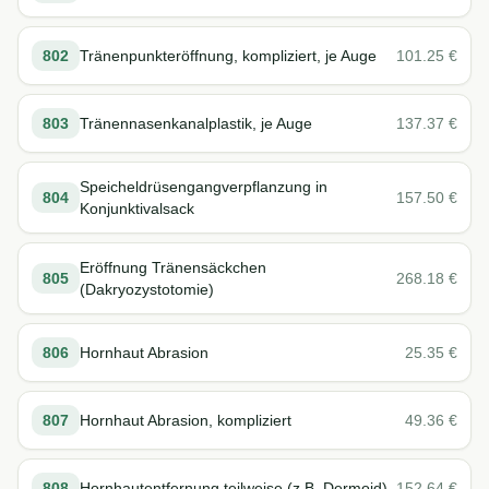
802
Tränenpunkteröffnung, kompliziert, je Auge
101.25
€
803
Tränennasenkanalplastik, je Auge
137.37
€
Speicheldrüsengangverpflanzung in
804
157.50
€
Konjunktivalsack
Eröffnung Tränensäckchen
805
268.18
€
(Dakryozystotomie)
806
Hornhaut Abrasion
25.35
€
807
Hornhaut Abrasion, kompliziert
49.36
€
808
Hornhautentfernung teilweise (z.B. Dermoid)
152.64
€