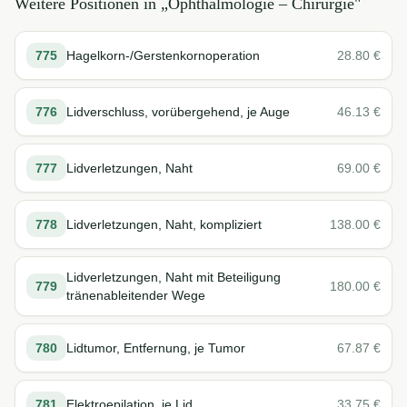
Weitere Positionen in „
Ophthalmologie – Chirurgie
"
775
Hagelkorn-/Gerstenkornoperation
28.80
€
776
Lidverschluss, vorübergehend, je Auge
46.13
€
777
Lidverletzungen, Naht
69.00
€
778
Lidverletzungen, Naht, kompliziert
138.00
€
Lidverletzungen, Naht mit Beteiligung
779
180.00
€
tränenableitender Wege
780
Lidtumor, Entfernung, je Tumor
67.87
€
781
Elektroepilation, je Lid
33.75
€