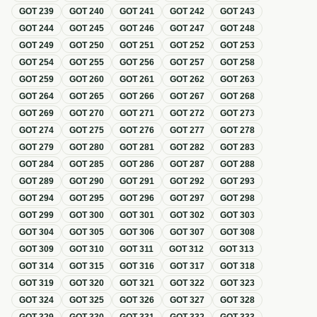
GOT
239
GOT
240
GOT
241
GOT
242
GOT
243
GOT
244
GOT
245
GOT
246
GOT
247
GOT
248
GOT
249
GOT
250
GOT
251
GOT
252
GOT
253
GOT
254
GOT
255
GOT
256
GOT
257
GOT
258
GOT
259
GOT
260
GOT
261
GOT
262
GOT
263
GOT
264
GOT
265
GOT
266
GOT
267
GOT
268
GOT
269
GOT
270
GOT
271
GOT
272
GOT
273
GOT
274
GOT
275
GOT
276
GOT
277
GOT
278
GOT
279
GOT
280
GOT
281
GOT
282
GOT
283
GOT
284
GOT
285
GOT
286
GOT
287
GOT
288
GOT
289
GOT
290
GOT
291
GOT
292
GOT
293
GOT
294
GOT
295
GOT
296
GOT
297
GOT
298
GOT
299
GOT
300
GOT
301
GOT
302
GOT
303
GOT
304
GOT
305
GOT
306
GOT
307
GOT
308
GOT
309
GOT
310
GOT
311
GOT
312
GOT
313
GOT
314
GOT
315
GOT
316
GOT
317
GOT
318
GOT
319
GOT
320
GOT
321
GOT
322
GOT
323
GOT
324
GOT
325
GOT
326
GOT
327
GOT
328