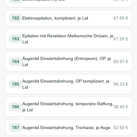
782
Elektroepilation, kompliziert, je Lid
67.50
€
Epilation mit Resektion Meibomsche Drüsen, je
783
67.50
€
Lid
Augenlid Einwärtsdrehung (Entropium), OP, je
784
65.97
€
Lid
Augenlid Einwärtsdrehung, OP kompliziert, je
785
98.23
€
Lid
Augenlid Einwärtsdrehung, temporäre Raffung,
786
38.40
€
je Lid
787
Augenlid Einwärtsdrehung, Trichiasis, je Auge
52.50
€