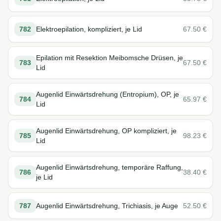
782
Elektroepilation, kompliziert, je Lid
67.50
€
Epilation mit Resektion Meibomsche Drüsen, je
783
67.50
€
Lid
Augenlid Einwärtsdrehung (Entropium), OP, je
784
65.97
€
Lid
Augenlid Einwärtsdrehung, OP kompliziert, je
785
98.23
€
Lid
Augenlid Einwärtsdrehung, temporäre Raffung,
786
38.40
€
je Lid
787
Augenlid Einwärtsdrehung, Trichiasis, je Auge
52.50
€