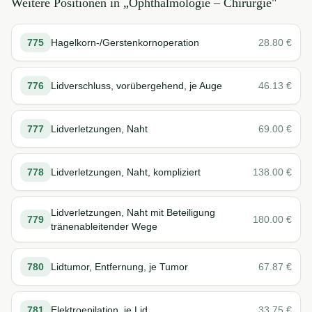
Weitere Positionen in „
Ophthalmologie – Chirurgie
"
775
Hagelkorn-/Gerstenkornoperation
28.80
€
776
Lidverschluss, vorübergehend, je Auge
46.13
€
777
Lidverletzungen, Naht
69.00
€
778
Lidverletzungen, Naht, kompliziert
138.00
€
Lidverletzungen, Naht mit Beteiligung
779
180.00
€
tränenableitender Wege
780
Lidtumor, Entfernung, je Tumor
67.87
€
781
Elektroepilation, je Lid
33.75
€