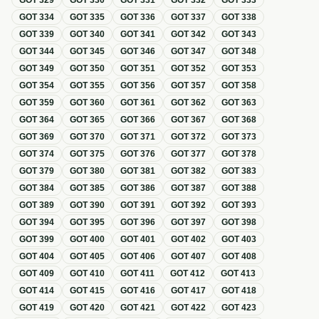
GOT
329
GOT
330
GOT
331
GOT
332
GOT
333
GOT
334
GOT
335
GOT
336
GOT
337
GOT
338
GOT
339
GOT
340
GOT
341
GOT
342
GOT
343
GOT
344
GOT
345
GOT
346
GOT
347
GOT
348
GOT
349
GOT
350
GOT
351
GOT
352
GOT
353
GOT
354
GOT
355
GOT
356
GOT
357
GOT
358
GOT
359
GOT
360
GOT
361
GOT
362
GOT
363
GOT
364
GOT
365
GOT
366
GOT
367
GOT
368
GOT
369
GOT
370
GOT
371
GOT
372
GOT
373
GOT
374
GOT
375
GOT
376
GOT
377
GOT
378
GOT
379
GOT
380
GOT
381
GOT
382
GOT
383
GOT
384
GOT
385
GOT
386
GOT
387
GOT
388
GOT
389
GOT
390
GOT
391
GOT
392
GOT
393
GOT
394
GOT
395
GOT
396
GOT
397
GOT
398
GOT
399
GOT
400
GOT
401
GOT
402
GOT
403
GOT
404
GOT
405
GOT
406
GOT
407
GOT
408
GOT
409
GOT
410
GOT
411
GOT
412
GOT
413
GOT
414
GOT
415
GOT
416
GOT
417
GOT
418
GOT
419
GOT
420
GOT
421
GOT
422
GOT
423