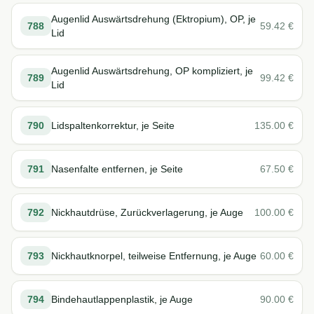
Augenlid Auswärtsdrehung (Ektropium), OP, je
788
59.42
€
Lid
Augenlid Auswärtsdrehung, OP kompliziert, je
789
99.42
€
Lid
790
Lidspaltenkorrektur, je Seite
135.00
€
791
Nasenfalte entfernen, je Seite
67.50
€
792
Nickhautdrüse, Zurückverlagerung, je Auge
100.00
€
793
Nickhautknorpel, teilweise Entfernung, je Auge
60.00
€
794
Bindehautlappenplastik, je Auge
90.00
€