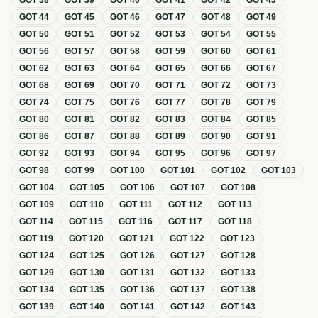
GOT
38
GOT
39
GOT
40
GOT
41
GOT
42
GOT
43
GOT
44
GOT
45
GOT
46
GOT
47
GOT
48
GOT
49
GOT
50
GOT
51
GOT
52
GOT
53
GOT
54
GOT
55
GOT
56
GOT
57
GOT
58
GOT
59
GOT
60
GOT
61
GOT
62
GOT
63
GOT
64
GOT
65
GOT
66
GOT
67
GOT
68
GOT
69
GOT
70
GOT
71
GOT
72
GOT
73
GOT
74
GOT
75
GOT
76
GOT
77
GOT
78
GOT
79
GOT
80
GOT
81
GOT
82
GOT
83
GOT
84
GOT
85
GOT
86
GOT
87
GOT
88
GOT
89
GOT
90
GOT
91
GOT
92
GOT
93
GOT
94
GOT
95
GOT
96
GOT
97
GOT
98
GOT
99
GOT
100
GOT
101
GOT
102
GOT
103
GOT
104
GOT
105
GOT
106
GOT
107
GOT
108
GOT
109
GOT
110
GOT
111
GOT
112
GOT
113
GOT
114
GOT
115
GOT
116
GOT
117
GOT
118
GOT
119
GOT
120
GOT
121
GOT
122
GOT
123
GOT
124
GOT
125
GOT
126
GOT
127
GOT
128
GOT
129
GOT
130
GOT
131
GOT
132
GOT
133
GOT
134
GOT
135
GOT
136
GOT
137
GOT
138
GOT
139
GOT
140
GOT
141
GOT
142
GOT
143