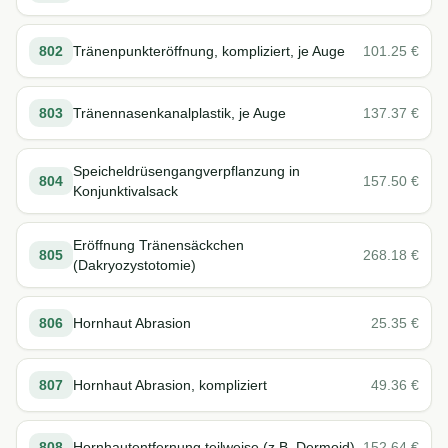
802
Tränenpunkteröffnung, kompliziert, je Auge
101.25
€
803
Tränennasenkanalplastik, je Auge
137.37
€
Speicheldrüsengangverpflanzung in
804
157.50
€
Konjunktivalsack
Eröffnung Tränensäckchen
805
268.18
€
(Dakryozystotomie)
806
Hornhaut Abrasion
25.35
€
807
Hornhaut Abrasion, kompliziert
49.36
€
808
Hornhautentfernung teilweise (z.B. Dermoid)
152.64
€