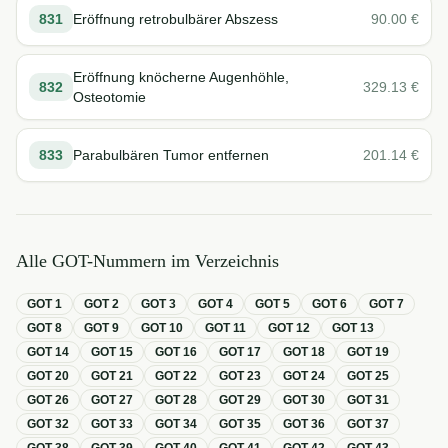
831
Eröffnung retrobulbärer Abszess
90.00
€
Eröffnung knöcherne Augenhöhle,
832
329.13
€
Osteotomie
833
Parabulbären Tumor entfernen
201.14
€
Alle GOT-Nummern im Verzeichnis
GOT
1
GOT
2
GOT
3
GOT
4
GOT
5
GOT
6
GOT
7
GOT
8
GOT
9
GOT
10
GOT
11
GOT
12
GOT
13
GOT
14
GOT
15
GOT
16
GOT
17
GOT
18
GOT
19
GOT
20
GOT
21
GOT
22
GOT
23
GOT
24
GOT
25
GOT
26
GOT
27
GOT
28
GOT
29
GOT
30
GOT
31
GOT
32
GOT
33
GOT
34
GOT
35
GOT
36
GOT
37