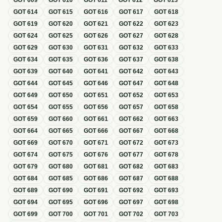
GOT
609
GOT
610
GOT
611
GOT
612
GOT
613
GOT
614
GOT
615
GOT
616
GOT
617
GOT
618
GOT
619
GOT
620
GOT
621
GOT
622
GOT
623
GOT
624
GOT
625
GOT
626
GOT
627
GOT
628
GOT
629
GOT
630
GOT
631
GOT
632
GOT
633
GOT
634
GOT
635
GOT
636
GOT
637
GOT
638
GOT
639
GOT
640
GOT
641
GOT
642
GOT
643
GOT
644
GOT
645
GOT
646
GOT
647
GOT
648
GOT
649
GOT
650
GOT
651
GOT
652
GOT
653
GOT
654
GOT
655
GOT
656
GOT
657
GOT
658
GOT
659
GOT
660
GOT
661
GOT
662
GOT
663
GOT
664
GOT
665
GOT
666
GOT
667
GOT
668
GOT
669
GOT
670
GOT
671
GOT
672
GOT
673
GOT
674
GOT
675
GOT
676
GOT
677
GOT
678
GOT
679
GOT
680
GOT
681
GOT
682
GOT
683
GOT
684
GOT
685
GOT
686
GOT
687
GOT
688
GOT
689
GOT
690
GOT
691
GOT
692
GOT
693
GOT
694
GOT
695
GOT
696
GOT
697
GOT
698
GOT
699
GOT
700
GOT
701
GOT
702
GOT
703