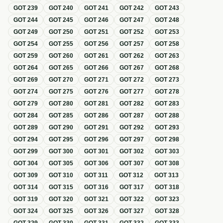
GOT
239
GOT
240
GOT
241
GOT
242
GOT
243
GOT
244
GOT
245
GOT
246
GOT
247
GOT
248
GOT
249
GOT
250
GOT
251
GOT
252
GOT
253
GOT
254
GOT
255
GOT
256
GOT
257
GOT
258
GOT
259
GOT
260
GOT
261
GOT
262
GOT
263
GOT
264
GOT
265
GOT
266
GOT
267
GOT
268
GOT
269
GOT
270
GOT
271
GOT
272
GOT
273
GOT
274
GOT
275
GOT
276
GOT
277
GOT
278
GOT
279
GOT
280
GOT
281
GOT
282
GOT
283
GOT
284
GOT
285
GOT
286
GOT
287
GOT
288
GOT
289
GOT
290
GOT
291
GOT
292
GOT
293
GOT
294
GOT
295
GOT
296
GOT
297
GOT
298
GOT
299
GOT
300
GOT
301
GOT
302
GOT
303
GOT
304
GOT
305
GOT
306
GOT
307
GOT
308
GOT
309
GOT
310
GOT
311
GOT
312
GOT
313
GOT
314
GOT
315
GOT
316
GOT
317
GOT
318
GOT
319
GOT
320
GOT
321
GOT
322
GOT
323
GOT
324
GOT
325
GOT
326
GOT
327
GOT
328