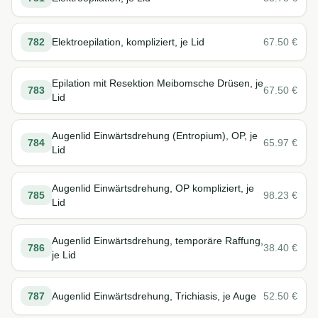
782
Elektroepilation, kompliziert, je Lid
67.50
€
Epilation mit Resektion Meibomsche Drüsen, je
783
67.50
€
Lid
Augenlid Einwärtsdrehung (Entropium), OP, je
784
65.97
€
Lid
Augenlid Einwärtsdrehung, OP kompliziert, je
785
98.23
€
Lid
Augenlid Einwärtsdrehung, temporäre Raffung,
786
38.40
€
je Lid
787
Augenlid Einwärtsdrehung, Trichiasis, je Auge
52.50
€