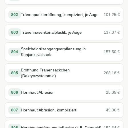
802
Tränenpunkteröffnung, kompliziert, je Auge
101.25
€
803
Tränennasenkanalplastik, je Auge
137.37
€
Speicheldrüsengangverpflanzung in
804
157.50
€
Konjunktivalsack
Eröffnung Tränensäckchen
805
268.18
€
(Dakryozystotomie)
806
Hornhaut Abrasion
25.35
€
807
Hornhaut Abrasion, kompliziert
49.36
€
808
Hornhautentfernung teilweise (z.B. Dermoid)
152.64
€