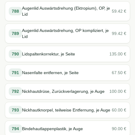
Augenlid Auswärtsdrehung (Ektropium), OP, je
788
59.42
€
Lid
Augenlid Auswärtsdrehung, OP kompliziert, je
789
99.42
€
Lid
790
Lidspaltenkorrektur, je Seite
135.00
€
791
Nasenfalte entfernen, je Seite
67.50
€
792
Nickhautdrüse, Zurückverlagerung, je Auge
100.00
€
793
Nickhautknorpel, teilweise Entfernung, je Auge
60.00
€
794
Bindehautlappenplastik, je Auge
90.00
€