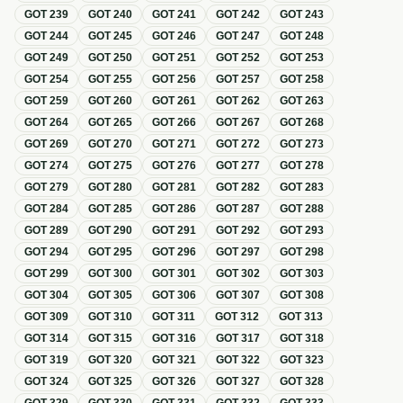
GOT
239
GOT
240
GOT
241
GOT
242
GOT
243
GOT
244
GOT
245
GOT
246
GOT
247
GOT
248
GOT
249
GOT
250
GOT
251
GOT
252
GOT
253
GOT
254
GOT
255
GOT
256
GOT
257
GOT
258
GOT
259
GOT
260
GOT
261
GOT
262
GOT
263
GOT
264
GOT
265
GOT
266
GOT
267
GOT
268
GOT
269
GOT
270
GOT
271
GOT
272
GOT
273
GOT
274
GOT
275
GOT
276
GOT
277
GOT
278
GOT
279
GOT
280
GOT
281
GOT
282
GOT
283
GOT
284
GOT
285
GOT
286
GOT
287
GOT
288
GOT
289
GOT
290
GOT
291
GOT
292
GOT
293
GOT
294
GOT
295
GOT
296
GOT
297
GOT
298
GOT
299
GOT
300
GOT
301
GOT
302
GOT
303
GOT
304
GOT
305
GOT
306
GOT
307
GOT
308
GOT
309
GOT
310
GOT
311
GOT
312
GOT
313
GOT
314
GOT
315
GOT
316
GOT
317
GOT
318
GOT
319
GOT
320
GOT
321
GOT
322
GOT
323
GOT
324
GOT
325
GOT
326
GOT
327
GOT
328