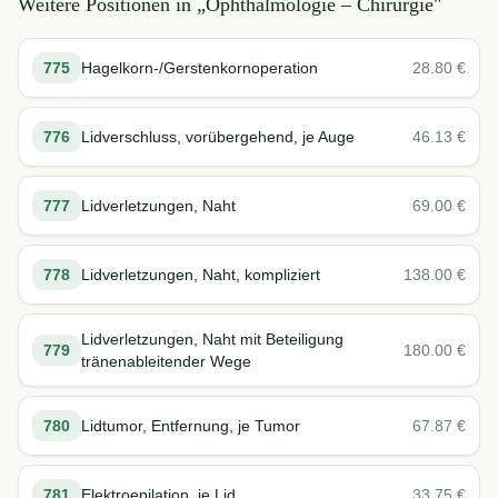
Weitere Positionen in „
Ophthalmologie – Chirurgie
"
775
Hagelkorn-/Gerstenkornoperation
28.80
€
776
Lidverschluss, vorübergehend, je Auge
46.13
€
777
Lidverletzungen, Naht
69.00
€
778
Lidverletzungen, Naht, kompliziert
138.00
€
Lidverletzungen, Naht mit Beteiligung
779
180.00
€
tränenableitender Wege
780
Lidtumor, Entfernung, je Tumor
67.87
€
781
Elektroepilation, je Lid
33.75
€