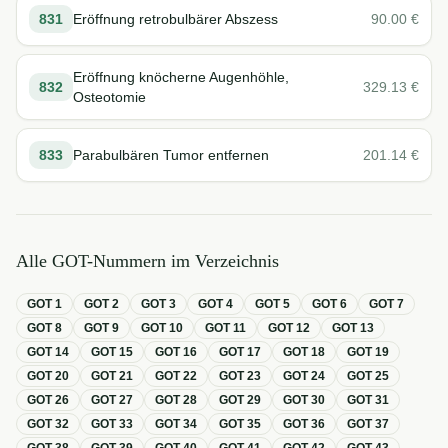
831
Eröffnung retrobulbärer Abszess
90.00
€
Eröffnung knöcherne Augenhöhle,
832
329.13
€
Osteotomie
833
Parabulbären Tumor entfernen
201.14
€
Alle GOT-Nummern im Verzeichnis
GOT
1
GOT
2
GOT
3
GOT
4
GOT
5
GOT
6
GOT
7
GOT
8
GOT
9
GOT
10
GOT
11
GOT
12
GOT
13
GOT
14
GOT
15
GOT
16
GOT
17
GOT
18
GOT
19
GOT
20
GOT
21
GOT
22
GOT
23
GOT
24
GOT
25
GOT
26
GOT
27
GOT
28
GOT
29
GOT
30
GOT
31
GOT
32
GOT
33
GOT
34
GOT
35
GOT
36
GOT
37