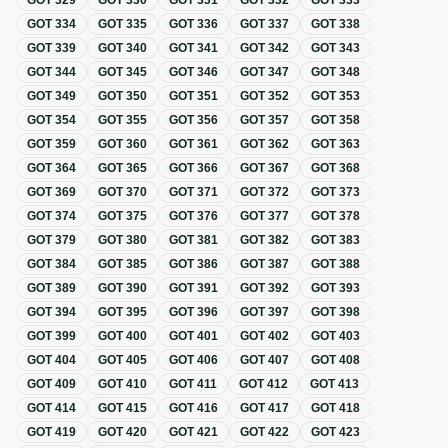
GOT
329
GOT
330
GOT
331
GOT
332
GOT
333
GOT
334
GOT
335
GOT
336
GOT
337
GOT
338
GOT
339
GOT
340
GOT
341
GOT
342
GOT
343
GOT
344
GOT
345
GOT
346
GOT
347
GOT
348
GOT
349
GOT
350
GOT
351
GOT
352
GOT
353
GOT
354
GOT
355
GOT
356
GOT
357
GOT
358
GOT
359
GOT
360
GOT
361
GOT
362
GOT
363
GOT
364
GOT
365
GOT
366
GOT
367
GOT
368
GOT
369
GOT
370
GOT
371
GOT
372
GOT
373
GOT
374
GOT
375
GOT
376
GOT
377
GOT
378
GOT
379
GOT
380
GOT
381
GOT
382
GOT
383
GOT
384
GOT
385
GOT
386
GOT
387
GOT
388
GOT
389
GOT
390
GOT
391
GOT
392
GOT
393
GOT
394
GOT
395
GOT
396
GOT
397
GOT
398
GOT
399
GOT
400
GOT
401
GOT
402
GOT
403
GOT
404
GOT
405
GOT
406
GOT
407
GOT
408
GOT
409
GOT
410
GOT
411
GOT
412
GOT
413
GOT
414
GOT
415
GOT
416
GOT
417
GOT
418
GOT
419
GOT
420
GOT
421
GOT
422
GOT
423