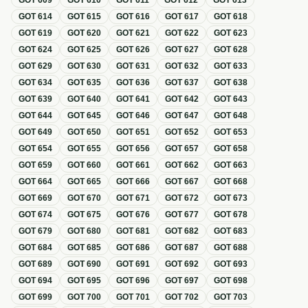
GOT
609
GOT
610
GOT
611
GOT
612
GOT
613
GOT
614
GOT
615
GOT
616
GOT
617
GOT
618
GOT
619
GOT
620
GOT
621
GOT
622
GOT
623
GOT
624
GOT
625
GOT
626
GOT
627
GOT
628
GOT
629
GOT
630
GOT
631
GOT
632
GOT
633
GOT
634
GOT
635
GOT
636
GOT
637
GOT
638
GOT
639
GOT
640
GOT
641
GOT
642
GOT
643
GOT
644
GOT
645
GOT
646
GOT
647
GOT
648
GOT
649
GOT
650
GOT
651
GOT
652
GOT
653
GOT
654
GOT
655
GOT
656
GOT
657
GOT
658
GOT
659
GOT
660
GOT
661
GOT
662
GOT
663
GOT
664
GOT
665
GOT
666
GOT
667
GOT
668
GOT
669
GOT
670
GOT
671
GOT
672
GOT
673
GOT
674
GOT
675
GOT
676
GOT
677
GOT
678
GOT
679
GOT
680
GOT
681
GOT
682
GOT
683
GOT
684
GOT
685
GOT
686
GOT
687
GOT
688
GOT
689
GOT
690
GOT
691
GOT
692
GOT
693
GOT
694
GOT
695
GOT
696
GOT
697
GOT
698
GOT
699
GOT
700
GOT
701
GOT
702
GOT
703