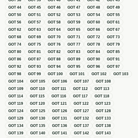
GOT
38
GOT
39
GOT
40
GOT
41
GOT
42
GOT
43
GOT
44
GOT
45
GOT
46
GOT
47
GOT
48
GOT
49
GOT
50
GOT
51
GOT
52
GOT
53
GOT
54
GOT
55
GOT
56
GOT
57
GOT
58
GOT
59
GOT
60
GOT
61
GOT
62
GOT
63
GOT
64
GOT
65
GOT
66
GOT
67
GOT
68
GOT
69
GOT
70
GOT
71
GOT
72
GOT
73
GOT
74
GOT
75
GOT
76
GOT
77
GOT
78
GOT
79
GOT
80
GOT
81
GOT
82
GOT
83
GOT
84
GOT
85
GOT
86
GOT
87
GOT
88
GOT
89
GOT
90
GOT
91
GOT
92
GOT
93
GOT
94
GOT
95
GOT
96
GOT
97
GOT
98
GOT
99
GOT
100
GOT
101
GOT
102
GOT
103
GOT
104
GOT
105
GOT
106
GOT
107
GOT
108
GOT
109
GOT
110
GOT
111
GOT
112
GOT
113
GOT
114
GOT
115
GOT
116
GOT
117
GOT
118
GOT
119
GOT
120
GOT
121
GOT
122
GOT
123
GOT
124
GOT
125
GOT
126
GOT
127
GOT
128
GOT
129
GOT
130
GOT
131
GOT
132
GOT
133
GOT
134
GOT
135
GOT
136
GOT
137
GOT
138
GOT
139
GOT
140
GOT
141
GOT
142
GOT
143