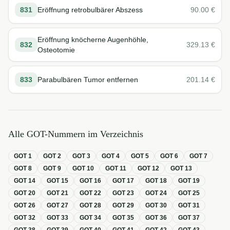
831
Eröffnung retrobulbärer Abszess
90.00
€
Eröffnung knöcherne Augenhöhle,
832
329.13
€
Osteotomie
833
Parabulbären Tumor entfernen
201.14
€
Alle GOT-Nummern im Verzeichnis
GOT
1
GOT
2
GOT
3
GOT
4
GOT
5
GOT
6
GOT
7
GOT
8
GOT
9
GOT
10
GOT
11
GOT
12
GOT
13
GOT
14
GOT
15
GOT
16
GOT
17
GOT
18
GOT
19
GOT
20
GOT
21
GOT
22
GOT
23
GOT
24
GOT
25
GOT
26
GOT
27
GOT
28
GOT
29
GOT
30
GOT
31
GOT
32
GOT
33
GOT
34
GOT
35
GOT
36
GOT
37