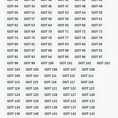
GOT
38
GOT
39
GOT
40
GOT
41
GOT
42
GOT
43
GOT
44
GOT
45
GOT
46
GOT
47
GOT
48
GOT
49
GOT
50
GOT
51
GOT
52
GOT
53
GOT
54
GOT
55
GOT
56
GOT
57
GOT
58
GOT
59
GOT
60
GOT
61
GOT
62
GOT
63
GOT
64
GOT
65
GOT
66
GOT
67
GOT
68
GOT
69
GOT
70
GOT
71
GOT
72
GOT
73
GOT
74
GOT
75
GOT
76
GOT
77
GOT
78
GOT
79
GOT
80
GOT
81
GOT
82
GOT
83
GOT
84
GOT
85
GOT
86
GOT
87
GOT
88
GOT
89
GOT
90
GOT
91
GOT
92
GOT
93
GOT
94
GOT
95
GOT
96
GOT
97
GOT
98
GOT
99
GOT
100
GOT
101
GOT
102
GOT
103
GOT
104
GOT
105
GOT
106
GOT
107
GOT
108
GOT
109
GOT
110
GOT
111
GOT
112
GOT
113
GOT
114
GOT
115
GOT
116
GOT
117
GOT
118
GOT
119
GOT
120
GOT
121
GOT
122
GOT
123
GOT
124
GOT
125
GOT
126
GOT
127
GOT
128
GOT
129
GOT
130
GOT
131
GOT
132
GOT
133
GOT
134
GOT
135
GOT
136
GOT
137
GOT
138
GOT
139
GOT
140
GOT
141
GOT
142
GOT
143