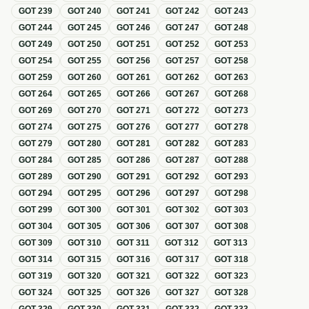
GOT
239
GOT
240
GOT
241
GOT
242
GOT
243
GOT
244
GOT
245
GOT
246
GOT
247
GOT
248
GOT
249
GOT
250
GOT
251
GOT
252
GOT
253
GOT
254
GOT
255
GOT
256
GOT
257
GOT
258
GOT
259
GOT
260
GOT
261
GOT
262
GOT
263
GOT
264
GOT
265
GOT
266
GOT
267
GOT
268
GOT
269
GOT
270
GOT
271
GOT
272
GOT
273
GOT
274
GOT
275
GOT
276
GOT
277
GOT
278
GOT
279
GOT
280
GOT
281
GOT
282
GOT
283
GOT
284
GOT
285
GOT
286
GOT
287
GOT
288
GOT
289
GOT
290
GOT
291
GOT
292
GOT
293
GOT
294
GOT
295
GOT
296
GOT
297
GOT
298
GOT
299
GOT
300
GOT
301
GOT
302
GOT
303
GOT
304
GOT
305
GOT
306
GOT
307
GOT
308
GOT
309
GOT
310
GOT
311
GOT
312
GOT
313
GOT
314
GOT
315
GOT
316
GOT
317
GOT
318
GOT
319
GOT
320
GOT
321
GOT
322
GOT
323
GOT
324
GOT
325
GOT
326
GOT
327
GOT
328