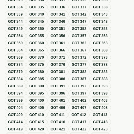
GOT
329
GOT
330
GOT
331
GOT
332
GOT
333
GOT
334
GOT
335
GOT
336
GOT
337
GOT
338
GOT
339
GOT
340
GOT
341
GOT
342
GOT
343
GOT
344
GOT
345
GOT
346
GOT
347
GOT
348
GOT
349
GOT
350
GOT
351
GOT
352
GOT
353
GOT
354
GOT
355
GOT
356
GOT
357
GOT
358
GOT
359
GOT
360
GOT
361
GOT
362
GOT
363
GOT
364
GOT
365
GOT
366
GOT
367
GOT
368
GOT
369
GOT
370
GOT
371
GOT
372
GOT
373
GOT
374
GOT
375
GOT
376
GOT
377
GOT
378
GOT
379
GOT
380
GOT
381
GOT
382
GOT
383
GOT
384
GOT
385
GOT
386
GOT
387
GOT
388
GOT
389
GOT
390
GOT
391
GOT
392
GOT
393
GOT
394
GOT
395
GOT
396
GOT
397
GOT
398
GOT
399
GOT
400
GOT
401
GOT
402
GOT
403
GOT
404
GOT
405
GOT
406
GOT
407
GOT
408
GOT
409
GOT
410
GOT
411
GOT
412
GOT
413
GOT
414
GOT
415
GOT
416
GOT
417
GOT
418
GOT
419
GOT
420
GOT
421
GOT
422
GOT
423