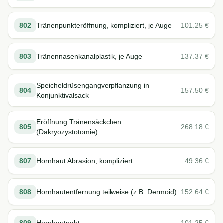
802
Tränenpunkteröffnung, kompliziert, je Auge
101.25
€
803
Tränennasenkanalplastik, je Auge
137.37
€
Speicheldrüsengangverpflanzung in
804
157.50
€
Konjunktivalsack
Eröffnung Tränensäckchen
805
268.18
€
(Dakryozystotomie)
807
Hornhaut Abrasion, kompliziert
49.36
€
808
Hornhautentfernung teilweise (z.B. Dermoid)
152.64
€
809
Hornhautnaht
101.25
€