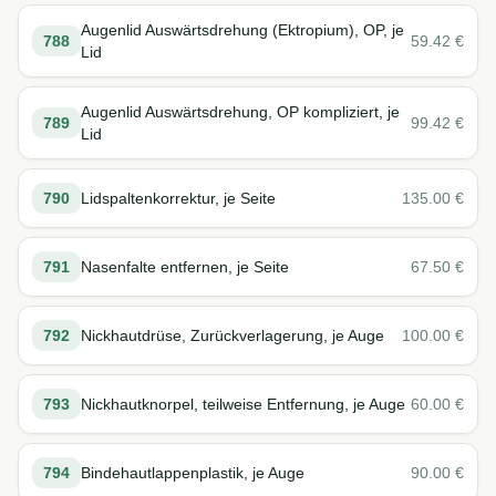
Augenlid Auswärtsdrehung (Ektropium), OP, je
788
59.42
€
Lid
Augenlid Auswärtsdrehung, OP kompliziert, je
789
99.42
€
Lid
790
Lidspaltenkorrektur, je Seite
135.00
€
791
Nasenfalte entfernen, je Seite
67.50
€
792
Nickhautdrüse, Zurückverlagerung, je Auge
100.00
€
793
Nickhautknorpel, teilweise Entfernung, je Auge
60.00
€
794
Bindehautlappenplastik, je Auge
90.00
€