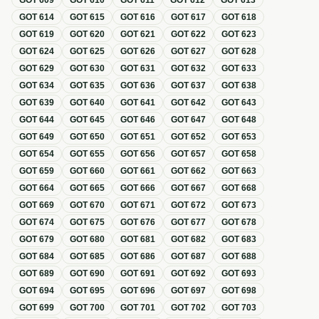
GOT
609
GOT
610
GOT
611
GOT
612
GOT
613
GOT
614
GOT
615
GOT
616
GOT
617
GOT
618
GOT
619
GOT
620
GOT
621
GOT
622
GOT
623
GOT
624
GOT
625
GOT
626
GOT
627
GOT
628
GOT
629
GOT
630
GOT
631
GOT
632
GOT
633
GOT
634
GOT
635
GOT
636
GOT
637
GOT
638
GOT
639
GOT
640
GOT
641
GOT
642
GOT
643
GOT
644
GOT
645
GOT
646
GOT
647
GOT
648
GOT
649
GOT
650
GOT
651
GOT
652
GOT
653
GOT
654
GOT
655
GOT
656
GOT
657
GOT
658
GOT
659
GOT
660
GOT
661
GOT
662
GOT
663
GOT
664
GOT
665
GOT
666
GOT
667
GOT
668
GOT
669
GOT
670
GOT
671
GOT
672
GOT
673
GOT
674
GOT
675
GOT
676
GOT
677
GOT
678
GOT
679
GOT
680
GOT
681
GOT
682
GOT
683
GOT
684
GOT
685
GOT
686
GOT
687
GOT
688
GOT
689
GOT
690
GOT
691
GOT
692
GOT
693
GOT
694
GOT
695
GOT
696
GOT
697
GOT
698
GOT
699
GOT
700
GOT
701
GOT
702
GOT
703