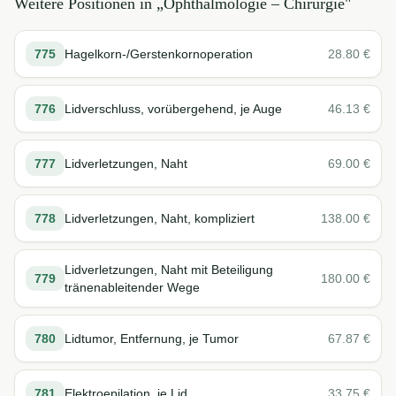
Weitere Positionen in „
Ophthalmologie – Chirurgie
"
775
Hagelkorn-/Gerstenkornoperation
28.80
€
776
Lidverschluss, vorübergehend, je Auge
46.13
€
777
Lidverletzungen, Naht
69.00
€
778
Lidverletzungen, Naht, kompliziert
138.00
€
Lidverletzungen, Naht mit Beteiligung
779
180.00
€
tränenableitender Wege
780
Lidtumor, Entfernung, je Tumor
67.87
€
781
Elektroepilation, je Lid
33.75
€