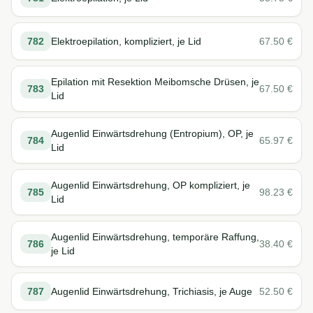
782
Elektroepilation, kompliziert, je Lid
67.50
€
Epilation mit Resektion Meibomsche Drüsen, je
783
67.50
€
Lid
Augenlid Einwärtsdrehung (Entropium), OP, je
784
65.97
€
Lid
Augenlid Einwärtsdrehung, OP kompliziert, je
785
98.23
€
Lid
Augenlid Einwärtsdrehung, temporäre Raffung,
786
38.40
€
je Lid
787
Augenlid Einwärtsdrehung, Trichiasis, je Auge
52.50
€