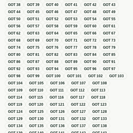
GOT
38
GOT
39
GOT
40
GOT
41
GOT
42
GOT
43
GOT
44
GOT
45
GOT
46
GOT
47
GOT
48
GOT
49
GOT
50
GOT
51
GOT
52
GOT
53
GOT
54
GOT
55
GOT
56
GOT
57
GOT
58
GOT
59
GOT
60
GOT
61
GOT
62
GOT
63
GOT
64
GOT
65
GOT
66
GOT
67
GOT
68
GOT
69
GOT
70
GOT
71
GOT
72
GOT
73
GOT
74
GOT
75
GOT
76
GOT
77
GOT
78
GOT
79
GOT
80
GOT
81
GOT
82
GOT
83
GOT
84
GOT
85
GOT
86
GOT
87
GOT
88
GOT
89
GOT
90
GOT
91
GOT
92
GOT
93
GOT
94
GOT
95
GOT
96
GOT
97
GOT
98
GOT
99
GOT
100
GOT
101
GOT
102
GOT
103
GOT
104
GOT
105
GOT
106
GOT
107
GOT
108
GOT
109
GOT
110
GOT
111
GOT
112
GOT
113
GOT
114
GOT
115
GOT
116
GOT
117
GOT
118
GOT
119
GOT
120
GOT
121
GOT
122
GOT
123
GOT
124
GOT
125
GOT
126
GOT
127
GOT
128
GOT
129
GOT
130
GOT
131
GOT
132
GOT
133
GOT
134
GOT
135
GOT
136
GOT
137
GOT
138