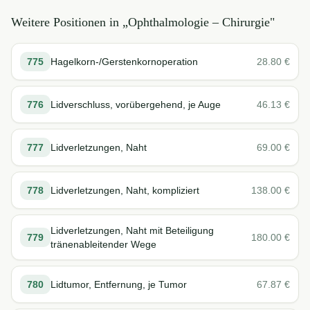
Weitere Positionen in „
Ophthalmologie – Chirurgie
"
775
Hagelkorn-/Gerstenkornoperation
28.80
€
776
Lidverschluss, vorübergehend, je Auge
46.13
€
777
Lidverletzungen, Naht
69.00
€
778
Lidverletzungen, Naht, kompliziert
138.00
€
Lidverletzungen, Naht mit Beteiligung
779
180.00
€
tränenableitender Wege
780
Lidtumor, Entfernung, je Tumor
67.87
€