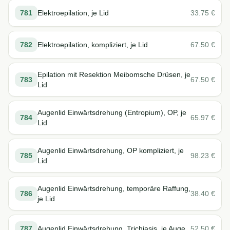
781
Elektroepilation, je Lid
33.75
€
782
Elektroepilation, kompliziert, je Lid
67.50
€
Epilation mit Resektion Meibomsche Drüsen, je
783
67.50
€
Lid
Augenlid Einwärtsdrehung (Entropium), OP, je
784
65.97
€
Lid
Augenlid Einwärtsdrehung, OP kompliziert, je
785
98.23
€
Lid
Augenlid Einwärtsdrehung, temporäre Raffung,
786
38.40
€
je Lid
787
Augenlid Einwärtsdrehung, Trichiasis, je Auge
52.50
€