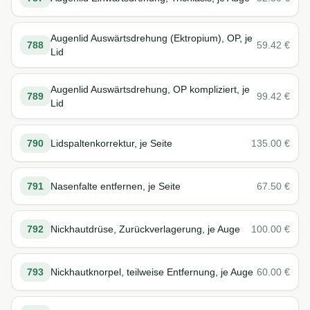
Augenlid Auswärtsdrehung (Ektropium), OP, je
788
59.42
€
Lid
Augenlid Auswärtsdrehung, OP kompliziert, je
789
99.42
€
Lid
790
Lidspaltenkorrektur, je Seite
135.00
€
791
Nasenfalte entfernen, je Seite
67.50
€
792
Nickhautdrüse, Zurückverlagerung, je Auge
100.00
€
793
Nickhautknorpel, teilweise Entfernung, je Auge
60.00
€