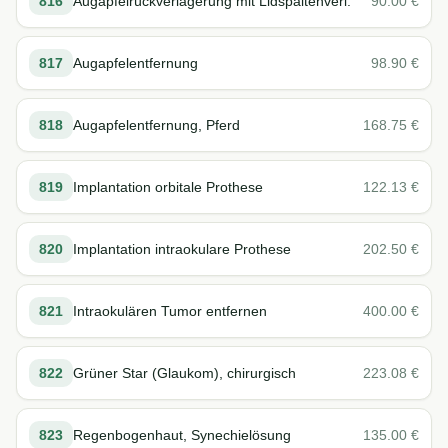
816
Augapfelrückverlagerung mit Lidspaltenverl.
90.00
€
817
Augapfelentfernung
98.90
€
818
Augapfelentfernung, Pferd
168.75
€
819
Implantation orbitale Prothese
122.13
€
820
Implantation intraokulare Prothese
202.50
€
821
Intraokulären Tumor entfernen
400.00
€
822
Grüner Star (Glaukom), chirurgisch
223.08
€
823
Regenbogenhaut, Synechielösung
135.00
€