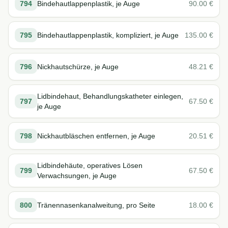
794
Bindehautlappenplastik, je Auge
90.00
€
795
Bindehautlappenplastik, kompliziert, je Auge
135.00
€
796
Nickhautschürze, je Auge
48.21
€
Lidbindehaut, Behandlungskatheter einlegen,
797
67.50
€
je Auge
798
Nickhautbläschen entfernen, je Auge
20.51
€
Lidbindehäute, operatives Lösen
799
67.50
€
Verwachsungen, je Auge
800
Tränennasenkanalweitung, pro Seite
18.00
€