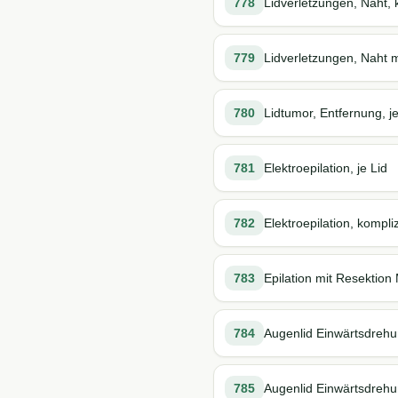
778
Lidverletzungen, Naht, 
779
Lidverletzungen, Naht m
780
Lidtumor, Entfernung, 
781
Elektroepilation, je Lid
782
Elektroepilation, kompliz
783
Epilation mit Resektion
784
Augenlid Einwärtsdrehun
785
Augenlid Einwärtsdrehun