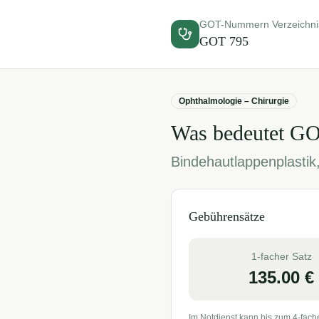
GOT-Nummern Verzeichni
GOT
795
Ophthalmologie – Chirurgie
Was bedeutet G
Bindehautlappenplastik,
Gebührensätze
1-facher Satz
135.00
€
Im Notdienst kann bis zum 4-fach