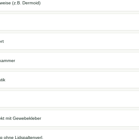
weise (z.B. Dermoid)
rt
nkammer
tik
kt mit Gewebekleber
g ohne Lidspaltenverl.