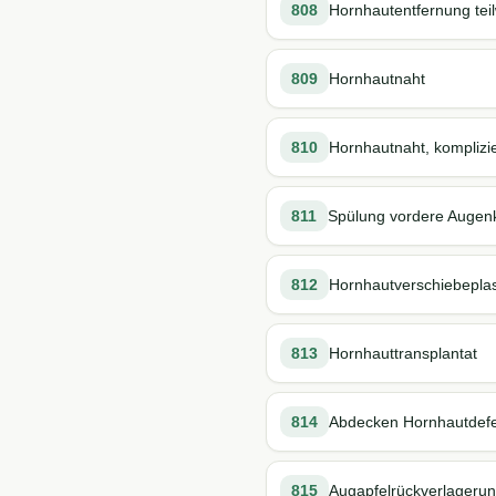
808
Hornhautentfernung teil
809
Hornhautnaht
810
Hornhautnaht, komplizie
811
Spülung vordere Auge
812
Hornhautverschiebeplas
813
Hornhauttransplantat
814
Abdecken Hornhautdefe
815
Augapfelrückverlagerun