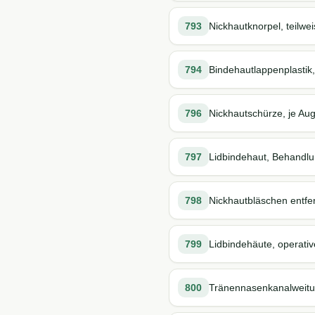
793
Nickhautknorpel, teilwe
794
Bindehautlappenplastik,
796
Nickhautschürze, je Au
797
Lidbindehaut, Behandlu
798
Nickhautbläschen entfe
799
Lidbindehäute, operati
800
Tränennasenkanalweitun