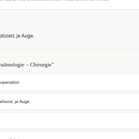
iziert, je Auge.
halmologie – Chirurgie
"
noperation
gehend, je Auge