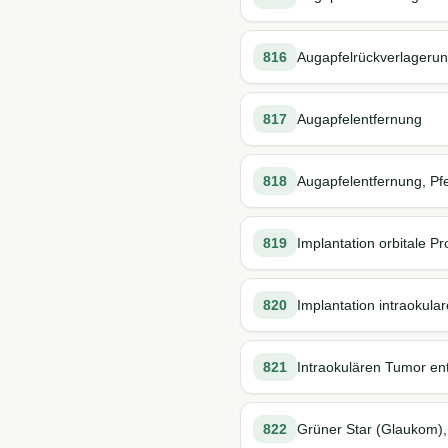
816
Augapfelrückverlagerung
817
Augapfelentfernung
818
Augapfelentfernung, Pf
819
Implantation orbitale P
820
Implantation intraokula
821
Intraokulären Tumor en
822
Grüner Star (Glaukom), 