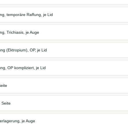
ng, temporäre Raffung, je Lid
g, Trichiasis, je Auge
g (Ektropium), OP, je Lid
g, OP kompliziert, je Lid
Seite
 Seite
erlagerung, je Auge