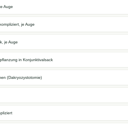
je Auge
ompliziert, je Auge
k, je Auge
flanzung in Konjunktivalsack
hen (Dakryozystotomie)
liziert