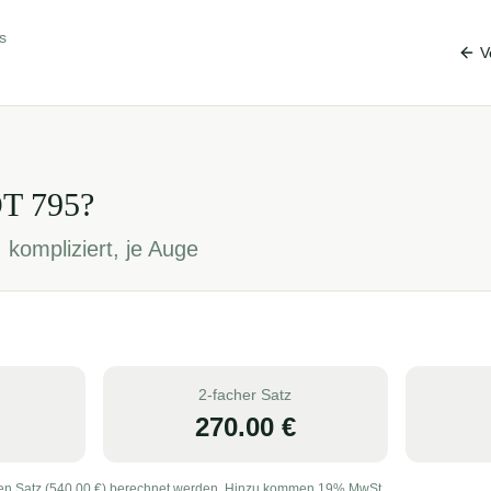
s
V
OT
795
?
 kompliziert, je Auge
2-facher Satz
270.00
€
en Satz (
540.00
€) berechnet werden. Hinzu kommen 19% MwSt.