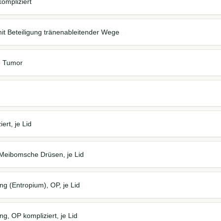
kompliziert
it Beteiligung tränenableitender Wege
je Tumor
iert, je Lid
 Meibomsche Drüsen, je Lid
g (Entropium), OP, je Lid
g, OP kompliziert, je Lid