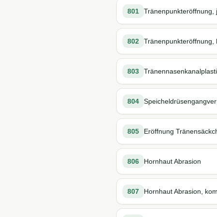
801
Tränenpunkteröffnung, 
802
Tränenpunkteröffnung, k
803
Tränennasenkanalplasti
804
Speicheldrüsengangverp
805
Eröffnung Tränensäckc
806
Hornhaut Abrasion
807
Hornhaut Abrasion, komp