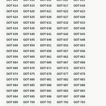
GOT
609
GOT
610
GOT
611
GOT
612
GOT
613
GOT
614
GOT
615
GOT
616
GOT
617
GOT
618
GOT
619
GOT
620
GOT
621
GOT
622
GOT
623
GOT
624
GOT
625
GOT
626
GOT
627
GOT
628
GOT
629
GOT
630
GOT
631
GOT
632
GOT
633
GOT
634
GOT
635
GOT
636
GOT
637
GOT
638
GOT
639
GOT
640
GOT
641
GOT
642
GOT
643
GOT
644
GOT
645
GOT
646
GOT
647
GOT
648
GOT
649
GOT
650
GOT
651
GOT
652
GOT
653
GOT
654
GOT
655
GOT
656
GOT
657
GOT
658
GOT
659
GOT
660
GOT
661
GOT
662
GOT
663
GOT
664
GOT
665
GOT
666
GOT
667
GOT
668
GOT
669
GOT
670
GOT
671
GOT
672
GOT
673
GOT
674
GOT
675
GOT
676
GOT
677
GOT
678
GOT
679
GOT
680
GOT
681
GOT
682
GOT
683
GOT
684
GOT
685
GOT
686
GOT
687
GOT
688
GOT
689
GOT
690
GOT
691
GOT
692
GOT
693
GOT
694
GOT
695
GOT
696
GOT
697
GOT
698
GOT
699
GOT
700
GOT
701
GOT
702
GOT
703