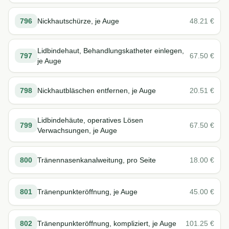
796
Nickhautschürze, je Auge
48.21
€
Lidbindehaut, Behandlungskatheter einlegen,
797
67.50
€
je Auge
798
Nickhautbläschen entfernen, je Auge
20.51
€
Lidbindehäute, operatives Lösen
799
67.50
€
Verwachsungen, je Auge
800
Tränennasenkanalweitung, pro Seite
18.00
€
801
Tränenpunkteröffnung, je Auge
45.00
€
802
Tränenpunkteröffnung, kompliziert, je Auge
101.25
€