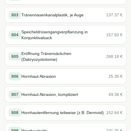
803
Tränennasenkanalplastik, je Auge
137.37
€
Speicheldrüsengangverpflanzung in
804
157.50
€
Konjunktivalsack
Eröffnung Tränensäckchen
805
268.18
€
(Dakryozystotomie)
806
Hornhaut Abrasion
25.35
€
807
Hornhaut Abrasion, kompliziert
49.36
€
808
Hornhautentfernung teilweise (z.B. Dermoid)
152.64
€
809
Hornhautnaht
101.25
€