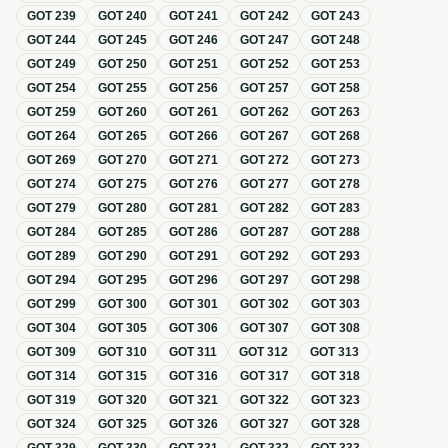
GOT
239
GOT
240
GOT
241
GOT
242
GOT
243
GOT
244
GOT
245
GOT
246
GOT
247
GOT
248
GOT
249
GOT
250
GOT
251
GOT
252
GOT
253
GOT
254
GOT
255
GOT
256
GOT
257
GOT
258
GOT
259
GOT
260
GOT
261
GOT
262
GOT
263
GOT
264
GOT
265
GOT
266
GOT
267
GOT
268
GOT
269
GOT
270
GOT
271
GOT
272
GOT
273
GOT
274
GOT
275
GOT
276
GOT
277
GOT
278
GOT
279
GOT
280
GOT
281
GOT
282
GOT
283
GOT
284
GOT
285
GOT
286
GOT
287
GOT
288
GOT
289
GOT
290
GOT
291
GOT
292
GOT
293
GOT
294
GOT
295
GOT
296
GOT
297
GOT
298
GOT
299
GOT
300
GOT
301
GOT
302
GOT
303
GOT
304
GOT
305
GOT
306
GOT
307
GOT
308
GOT
309
GOT
310
GOT
311
GOT
312
GOT
313
GOT
314
GOT
315
GOT
316
GOT
317
GOT
318
GOT
319
GOT
320
GOT
321
GOT
322
GOT
323
GOT
324
GOT
325
GOT
326
GOT
327
GOT
328