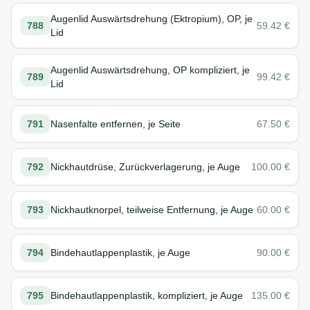
Augenlid Auswärtsdrehung (Ektropium), OP, je
788
59.42
€
Lid
Augenlid Auswärtsdrehung, OP kompliziert, je
789
99.42
€
Lid
791
Nasenfalte entfernen, je Seite
67.50
€
792
Nickhautdrüse, Zurückverlagerung, je Auge
100.00
€
793
Nickhautknorpel, teilweise Entfernung, je Auge
60.00
€
794
Bindehautlappenplastik, je Auge
90.00
€
795
Bindehautlappenplastik, kompliziert, je Auge
135.00
€