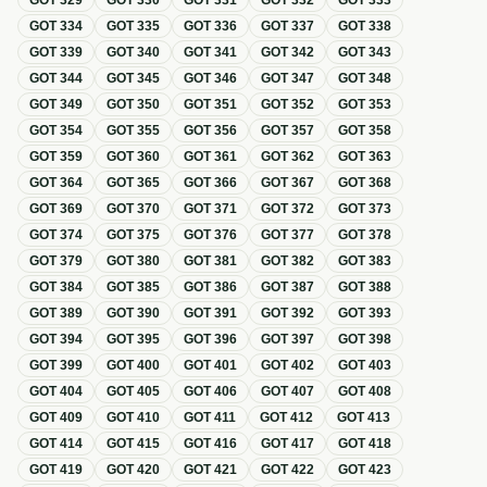
GOT
329
GOT
330
GOT
331
GOT
332
GOT
333
GOT
334
GOT
335
GOT
336
GOT
337
GOT
338
GOT
339
GOT
340
GOT
341
GOT
342
GOT
343
GOT
344
GOT
345
GOT
346
GOT
347
GOT
348
GOT
349
GOT
350
GOT
351
GOT
352
GOT
353
GOT
354
GOT
355
GOT
356
GOT
357
GOT
358
GOT
359
GOT
360
GOT
361
GOT
362
GOT
363
GOT
364
GOT
365
GOT
366
GOT
367
GOT
368
GOT
369
GOT
370
GOT
371
GOT
372
GOT
373
GOT
374
GOT
375
GOT
376
GOT
377
GOT
378
GOT
379
GOT
380
GOT
381
GOT
382
GOT
383
GOT
384
GOT
385
GOT
386
GOT
387
GOT
388
GOT
389
GOT
390
GOT
391
GOT
392
GOT
393
GOT
394
GOT
395
GOT
396
GOT
397
GOT
398
GOT
399
GOT
400
GOT
401
GOT
402
GOT
403
GOT
404
GOT
405
GOT
406
GOT
407
GOT
408
GOT
409
GOT
410
GOT
411
GOT
412
GOT
413
GOT
414
GOT
415
GOT
416
GOT
417
GOT
418
GOT
419
GOT
420
GOT
421
GOT
422
GOT
423