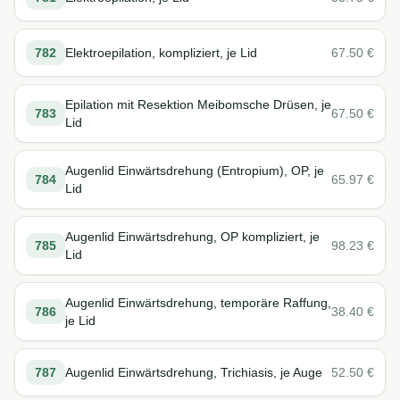
782
Elektroepilation, kompliziert, je Lid
67.50
€
Epilation mit Resektion Meibomsche Drüsen, je
783
67.50
€
Lid
Augenlid Einwärtsdrehung (Entropium), OP, je
784
65.97
€
Lid
Augenlid Einwärtsdrehung, OP kompliziert, je
785
98.23
€
Lid
Augenlid Einwärtsdrehung, temporäre Raffung,
786
38.40
€
je Lid
787
Augenlid Einwärtsdrehung, Trichiasis, je Auge
52.50
€