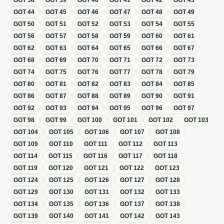
GOT
38
GOT
39
GOT
40
GOT
41
GOT
42
GOT
43
GOT
44
GOT
45
GOT
46
GOT
47
GOT
48
GOT
49
GOT
50
GOT
51
GOT
52
GOT
53
GOT
54
GOT
55
GOT
56
GOT
57
GOT
58
GOT
59
GOT
60
GOT
61
GOT
62
GOT
63
GOT
64
GOT
65
GOT
66
GOT
67
GOT
68
GOT
69
GOT
70
GOT
71
GOT
72
GOT
73
GOT
74
GOT
75
GOT
76
GOT
77
GOT
78
GOT
79
GOT
80
GOT
81
GOT
82
GOT
83
GOT
84
GOT
85
GOT
86
GOT
87
GOT
88
GOT
89
GOT
90
GOT
91
GOT
92
GOT
93
GOT
94
GOT
95
GOT
96
GOT
97
GOT
98
GOT
99
GOT
100
GOT
101
GOT
102
GOT
103
GOT
104
GOT
105
GOT
106
GOT
107
GOT
108
GOT
109
GOT
110
GOT
111
GOT
112
GOT
113
GOT
114
GOT
115
GOT
116
GOT
117
GOT
118
GOT
119
GOT
120
GOT
121
GOT
122
GOT
123
GOT
124
GOT
125
GOT
126
GOT
127
GOT
128
GOT
129
GOT
130
GOT
131
GOT
132
GOT
133
GOT
134
GOT
135
GOT
136
GOT
137
GOT
138
GOT
139
GOT
140
GOT
141
GOT
142
GOT
143