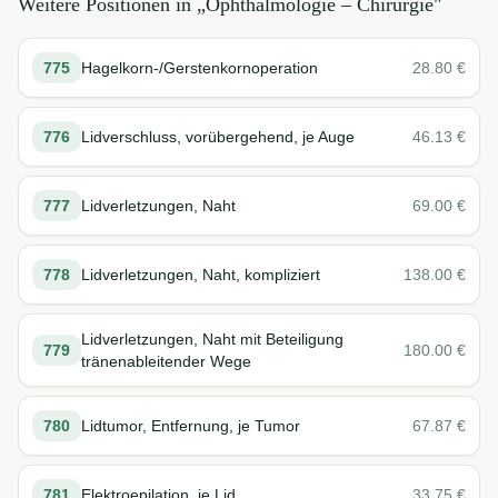
Weitere Positionen in „
Ophthalmologie – Chirurgie
"
775
Hagelkorn-/Gerstenkornoperation
28.80
€
776
Lidverschluss, vorübergehend, je Auge
46.13
€
777
Lidverletzungen, Naht
69.00
€
778
Lidverletzungen, Naht, kompliziert
138.00
€
Lidverletzungen, Naht mit Beteiligung
779
180.00
€
tränenableitender Wege
780
Lidtumor, Entfernung, je Tumor
67.87
€
781
Elektroepilation, je Lid
33.75
€