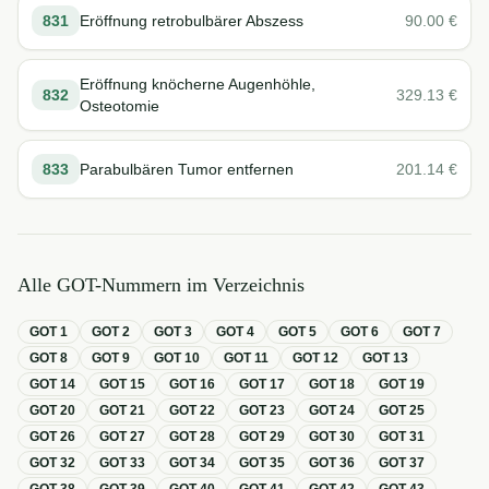
831
Eröffnung retrobulbärer Abszess
90.00
€
Eröffnung knöcherne Augenhöhle,
832
329.13
€
Osteotomie
833
Parabulbären Tumor entfernen
201.14
€
Alle GOT-Nummern im Verzeichnis
GOT
1
GOT
2
GOT
3
GOT
4
GOT
5
GOT
6
GOT
7
GOT
8
GOT
9
GOT
10
GOT
11
GOT
12
GOT
13
GOT
14
GOT
15
GOT
16
GOT
17
GOT
18
GOT
19
GOT
20
GOT
21
GOT
22
GOT
23
GOT
24
GOT
25
GOT
26
GOT
27
GOT
28
GOT
29
GOT
30
GOT
31
GOT
32
GOT
33
GOT
34
GOT
35
GOT
36
GOT
37