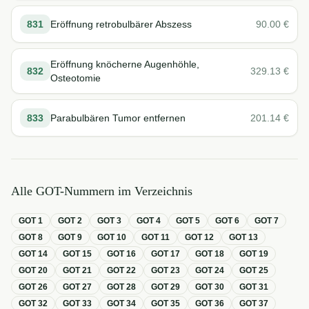
831
Eröffnung retrobulbärer Abszess
90.00
€
Eröffnung knöcherne Augenhöhle,
832
329.13
€
Osteotomie
833
Parabulbären Tumor entfernen
201.14
€
Alle GOT-Nummern im Verzeichnis
GOT
1
GOT
2
GOT
3
GOT
4
GOT
5
GOT
6
GOT
7
GOT
8
GOT
9
GOT
10
GOT
11
GOT
12
GOT
13
GOT
14
GOT
15
GOT
16
GOT
17
GOT
18
GOT
19
GOT
20
GOT
21
GOT
22
GOT
23
GOT
24
GOT
25
GOT
26
GOT
27
GOT
28
GOT
29
GOT
30
GOT
31
GOT
32
GOT
33
GOT
34
GOT
35
GOT
36
GOT
37