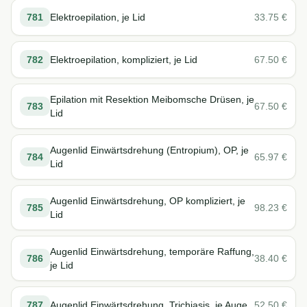
781
Elektroepilation, je Lid
33.75
€
782
Elektroepilation, kompliziert, je Lid
67.50
€
Epilation mit Resektion Meibomsche Drüsen, je
783
67.50
€
Lid
Augenlid Einwärtsdrehung (Entropium), OP, je
784
65.97
€
Lid
Augenlid Einwärtsdrehung, OP kompliziert, je
785
98.23
€
Lid
Augenlid Einwärtsdrehung, temporäre Raffung,
786
38.40
€
je Lid
787
Augenlid Einwärtsdrehung, Trichiasis, je Auge
52.50
€