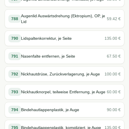
Augenlid Auswärtsdrehung (Ektropium), OP, je
788
59.42
€
Lid
790
Lidspaltenkorrektur, je Seite
135.00
€
791
Nasenfalte entfernen, je Seite
67.50
€
792
Nickhautdrüse, Zurückverlagerung, je Auge
100.00
€
793
Nickhautknorpel, teilweise Entfernung, je Auge
60.00
€
794
Bindehautlappenplastik, je Auge
90.00
€
795
Bindehautlappenplastik, kompliziert, je Auge
135.00
€