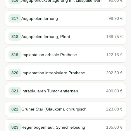
816
Augapfelrückverlagerung mit Lidspaltenverl.
90.00
€
817
Augapfelentfernung
98.90
€
818
Augapfelentfernung, Pferd
168.75
€
819
Implantation orbitale Prothese
122.13
€
820
Implantation intraokulare Prothese
202.50
€
821
Intraokulären Tumor entfernen
400.00
€
822
Grüner Star (Glaukom), chirurgisch
223.08
€
823
Regenbogenhaut, Synechielösung
135.00
€