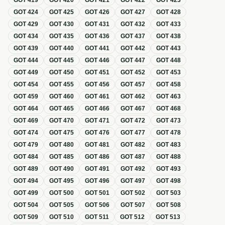
GOT
419
GOT
420
GOT
421
GOT
422
GOT
423
GOT
424
GOT
425
GOT
426
GOT
427
GOT
428
GOT
429
GOT
430
GOT
431
GOT
432
GOT
433
GOT
434
GOT
435
GOT
436
GOT
437
GOT
438
GOT
439
GOT
440
GOT
441
GOT
442
GOT
443
GOT
444
GOT
445
GOT
446
GOT
447
GOT
448
GOT
449
GOT
450
GOT
451
GOT
452
GOT
453
GOT
454
GOT
455
GOT
456
GOT
457
GOT
458
GOT
459
GOT
460
GOT
461
GOT
462
GOT
463
GOT
464
GOT
465
GOT
466
GOT
467
GOT
468
GOT
469
GOT
470
GOT
471
GOT
472
GOT
473
GOT
474
GOT
475
GOT
476
GOT
477
GOT
478
GOT
479
GOT
480
GOT
481
GOT
482
GOT
483
GOT
484
GOT
485
GOT
486
GOT
487
GOT
488
GOT
489
GOT
490
GOT
491
GOT
492
GOT
493
GOT
494
GOT
495
GOT
496
GOT
497
GOT
498
GOT
499
GOT
500
GOT
501
GOT
502
GOT
503
GOT
504
GOT
505
GOT
506
GOT
507
GOT
508
GOT
509
GOT
510
GOT
511
GOT
512
GOT
513