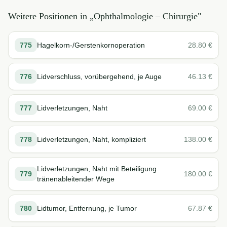
Weitere Positionen in „
Ophthalmologie – Chirurgie
"
775
Hagelkorn-/Gerstenkornoperation
28.80
€
776
Lidverschluss, vorübergehend, je Auge
46.13
€
777
Lidverletzungen, Naht
69.00
€
778
Lidverletzungen, Naht, kompliziert
138.00
€
Lidverletzungen, Naht mit Beteiligung
779
180.00
€
tränenableitender Wege
780
Lidtumor, Entfernung, je Tumor
67.87
€