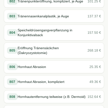
802
Tränenpunkteröffnung, kompliziert, je Auge
101.25
€
803
Tränennasenkanalplastik, je Auge
137.37
€
Speicheldrüsengangverpflanzung in
804
157.50
€
Konjunktivalsack
Eröffnung Tränensäckchen
805
268.18
€
(Dakryozystotomie)
806
Hornhaut Abrasion
25.35
€
807
Hornhaut Abrasion, kompliziert
49.36
€
808
Hornhautentfernung teilweise (z.B. Dermoid)
152.64
€