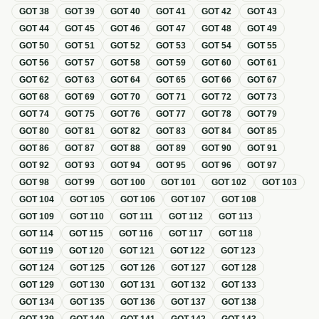
GOT
38
GOT
39
GOT
40
GOT
41
GOT
42
GOT
43
GOT
44
GOT
45
GOT
46
GOT
47
GOT
48
GOT
49
GOT
50
GOT
51
GOT
52
GOT
53
GOT
54
GOT
55
GOT
56
GOT
57
GOT
58
GOT
59
GOT
60
GOT
61
GOT
62
GOT
63
GOT
64
GOT
65
GOT
66
GOT
67
GOT
68
GOT
69
GOT
70
GOT
71
GOT
72
GOT
73
GOT
74
GOT
75
GOT
76
GOT
77
GOT
78
GOT
79
GOT
80
GOT
81
GOT
82
GOT
83
GOT
84
GOT
85
GOT
86
GOT
87
GOT
88
GOT
89
GOT
90
GOT
91
GOT
92
GOT
93
GOT
94
GOT
95
GOT
96
GOT
97
GOT
98
GOT
99
GOT
100
GOT
101
GOT
102
GOT
103
GOT
104
GOT
105
GOT
106
GOT
107
GOT
108
GOT
109
GOT
110
GOT
111
GOT
112
GOT
113
GOT
114
GOT
115
GOT
116
GOT
117
GOT
118
GOT
119
GOT
120
GOT
121
GOT
122
GOT
123
GOT
124
GOT
125
GOT
126
GOT
127
GOT
128
GOT
129
GOT
130
GOT
131
GOT
132
GOT
133
GOT
134
GOT
135
GOT
136
GOT
137
GOT
138