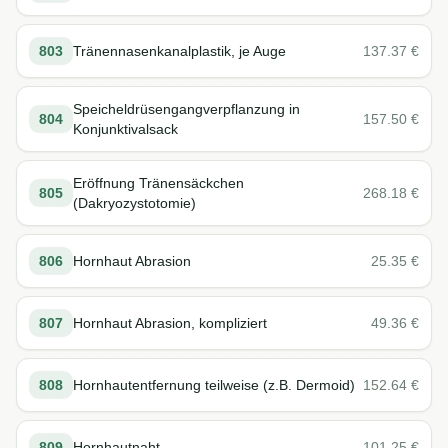
803
Tränennasenkanalplastik, je Auge
137.37
€
Speicheldrüsengangverpflanzung in
804
157.50
€
Konjunktivalsack
Eröffnung Tränensäckchen
805
268.18
€
(Dakryozystotomie)
806
Hornhaut Abrasion
25.35
€
807
Hornhaut Abrasion, kompliziert
49.36
€
808
Hornhautentfernung teilweise (z.B. Dermoid)
152.64
€
809
Hornhautnaht
101.25
€