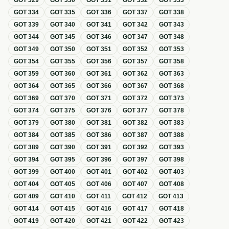
GOT
329
GOT
330
GOT
331
GOT
332
GOT
333
GOT
334
GOT
335
GOT
336
GOT
337
GOT
338
GOT
339
GOT
340
GOT
341
GOT
342
GOT
343
GOT
344
GOT
345
GOT
346
GOT
347
GOT
348
GOT
349
GOT
350
GOT
351
GOT
352
GOT
353
GOT
354
GOT
355
GOT
356
GOT
357
GOT
358
GOT
359
GOT
360
GOT
361
GOT
362
GOT
363
GOT
364
GOT
365
GOT
366
GOT
367
GOT
368
GOT
369
GOT
370
GOT
371
GOT
372
GOT
373
GOT
374
GOT
375
GOT
376
GOT
377
GOT
378
GOT
379
GOT
380
GOT
381
GOT
382
GOT
383
GOT
384
GOT
385
GOT
386
GOT
387
GOT
388
GOT
389
GOT
390
GOT
391
GOT
392
GOT
393
GOT
394
GOT
395
GOT
396
GOT
397
GOT
398
GOT
399
GOT
400
GOT
401
GOT
402
GOT
403
GOT
404
GOT
405
GOT
406
GOT
407
GOT
408
GOT
409
GOT
410
GOT
411
GOT
412
GOT
413
GOT
414
GOT
415
GOT
416
GOT
417
GOT
418
GOT
419
GOT
420
GOT
421
GOT
422
GOT
423