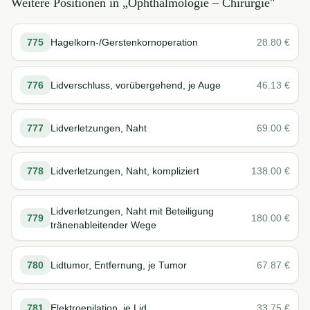
Weitere Positionen in „
Ophthalmologie – Chirurgie
"
775
Hagelkorn-/Gerstenkornoperation
28.80
€
776
Lidverschluss, vorübergehend, je Auge
46.13
€
777
Lidverletzungen, Naht
69.00
€
778
Lidverletzungen, Naht, kompliziert
138.00
€
Lidverletzungen, Naht mit Beteiligung
779
180.00
€
tränenableitender Wege
780
Lidtumor, Entfernung, je Tumor
67.87
€
781
Elektroepilation, je Lid
33.75
€