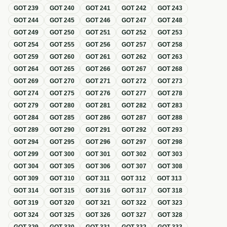
GOT
239
GOT
240
GOT
241
GOT
242
GOT
243
GOT
244
GOT
245
GOT
246
GOT
247
GOT
248
GOT
249
GOT
250
GOT
251
GOT
252
GOT
253
GOT
254
GOT
255
GOT
256
GOT
257
GOT
258
GOT
259
GOT
260
GOT
261
GOT
262
GOT
263
GOT
264
GOT
265
GOT
266
GOT
267
GOT
268
GOT
269
GOT
270
GOT
271
GOT
272
GOT
273
GOT
274
GOT
275
GOT
276
GOT
277
GOT
278
GOT
279
GOT
280
GOT
281
GOT
282
GOT
283
GOT
284
GOT
285
GOT
286
GOT
287
GOT
288
GOT
289
GOT
290
GOT
291
GOT
292
GOT
293
GOT
294
GOT
295
GOT
296
GOT
297
GOT
298
GOT
299
GOT
300
GOT
301
GOT
302
GOT
303
GOT
304
GOT
305
GOT
306
GOT
307
GOT
308
GOT
309
GOT
310
GOT
311
GOT
312
GOT
313
GOT
314
GOT
315
GOT
316
GOT
317
GOT
318
GOT
319
GOT
320
GOT
321
GOT
322
GOT
323
GOT
324
GOT
325
GOT
326
GOT
327
GOT
328