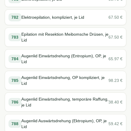
782
Elektroepilation, kompliziert, je Lid
67.50
€
Epilation mit Resektion Meibomsche Drüsen, je
783
67.50
€
Lid
Augenlid Einwärtsdrehung (Entropium), OP, je
784
65.97
€
Lid
Augenlid Einwärtsdrehung, OP kompliziert, je
785
98.23
€
Lid
Augenlid Einwärtsdrehung, temporäre Raffung,
786
38.40
€
je Lid
Augenlid Auswärtsdrehung (Ektropium), OP, je
788
59.42
€
Lid