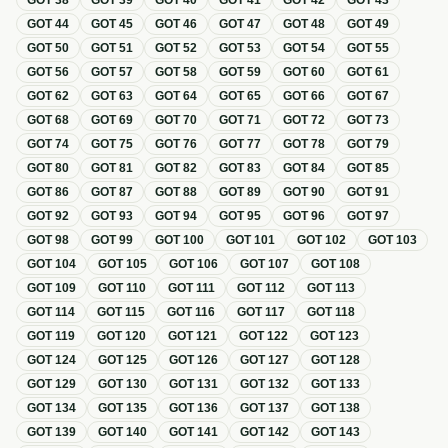
GOT
38
GOT
39
GOT
40
GOT
41
GOT
42
GOT
43
GOT
44
GOT
45
GOT
46
GOT
47
GOT
48
GOT
49
GOT
50
GOT
51
GOT
52
GOT
53
GOT
54
GOT
55
GOT
56
GOT
57
GOT
58
GOT
59
GOT
60
GOT
61
GOT
62
GOT
63
GOT
64
GOT
65
GOT
66
GOT
67
GOT
68
GOT
69
GOT
70
GOT
71
GOT
72
GOT
73
GOT
74
GOT
75
GOT
76
GOT
77
GOT
78
GOT
79
GOT
80
GOT
81
GOT
82
GOT
83
GOT
84
GOT
85
GOT
86
GOT
87
GOT
88
GOT
89
GOT
90
GOT
91
GOT
92
GOT
93
GOT
94
GOT
95
GOT
96
GOT
97
GOT
98
GOT
99
GOT
100
GOT
101
GOT
102
GOT
103
GOT
104
GOT
105
GOT
106
GOT
107
GOT
108
GOT
109
GOT
110
GOT
111
GOT
112
GOT
113
GOT
114
GOT
115
GOT
116
GOT
117
GOT
118
GOT
119
GOT
120
GOT
121
GOT
122
GOT
123
GOT
124
GOT
125
GOT
126
GOT
127
GOT
128
GOT
129
GOT
130
GOT
131
GOT
132
GOT
133
GOT
134
GOT
135
GOT
136
GOT
137
GOT
138
GOT
139
GOT
140
GOT
141
GOT
142
GOT
143