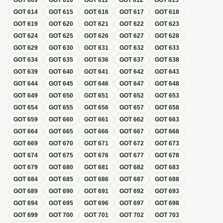
GOT
609
GOT
610
GOT
611
GOT
612
GOT
613
GOT
614
GOT
615
GOT
616
GOT
617
GOT
618
GOT
619
GOT
620
GOT
621
GOT
622
GOT
623
GOT
624
GOT
625
GOT
626
GOT
627
GOT
628
GOT
629
GOT
630
GOT
631
GOT
632
GOT
633
GOT
634
GOT
635
GOT
636
GOT
637
GOT
638
GOT
639
GOT
640
GOT
641
GOT
642
GOT
643
GOT
644
GOT
645
GOT
646
GOT
647
GOT
648
GOT
649
GOT
650
GOT
651
GOT
652
GOT
653
GOT
654
GOT
655
GOT
656
GOT
657
GOT
658
GOT
659
GOT
660
GOT
661
GOT
662
GOT
663
GOT
664
GOT
665
GOT
666
GOT
667
GOT
668
GOT
669
GOT
670
GOT
671
GOT
672
GOT
673
GOT
674
GOT
675
GOT
676
GOT
677
GOT
678
GOT
679
GOT
680
GOT
681
GOT
682
GOT
683
GOT
684
GOT
685
GOT
686
GOT
687
GOT
688
GOT
689
GOT
690
GOT
691
GOT
692
GOT
693
GOT
694
GOT
695
GOT
696
GOT
697
GOT
698
GOT
699
GOT
700
GOT
701
GOT
702
GOT
703