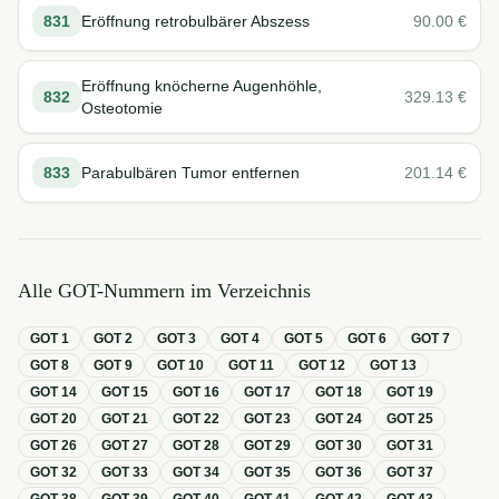
831
Eröffnung retrobulbärer Abszess
90.00
€
Eröffnung knöcherne Augenhöhle,
832
329.13
€
Osteotomie
833
Parabulbären Tumor entfernen
201.14
€
Alle GOT-Nummern im Verzeichnis
GOT
1
GOT
2
GOT
3
GOT
4
GOT
5
GOT
6
GOT
7
GOT
8
GOT
9
GOT
10
GOT
11
GOT
12
GOT
13
GOT
14
GOT
15
GOT
16
GOT
17
GOT
18
GOT
19
GOT
20
GOT
21
GOT
22
GOT
23
GOT
24
GOT
25
GOT
26
GOT
27
GOT
28
GOT
29
GOT
30
GOT
31
GOT
32
GOT
33
GOT
34
GOT
35
GOT
36
GOT
37