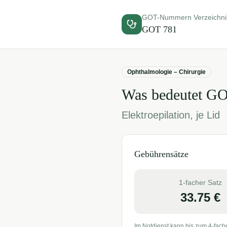
GOT-Nummern Verzeichni
GOT
781
Ophthalmologie – Chirurgie
Was bedeutet G
Elektroepilation, je Lid
Gebührensätze
1-facher Satz
33.75
€
Im Notdienst kann bis zum 4-fach