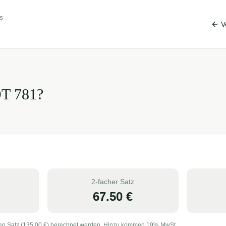
s
V
OT
781
?
2-facher Satz
67.50
€
en Satz (
135.00
€) berechnet werden. Hinzu kommen 19% MwSt.