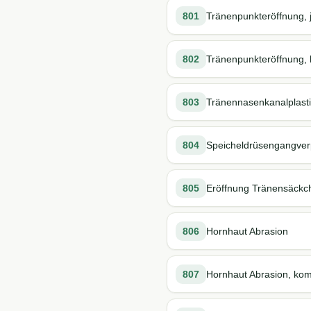
801
Tränenpunkteröffnung, 
802
Tränenpunkteröffnung, k
803
Tränennasenkanalplasti
804
Speicheldrüsengangverp
805
Eröffnung Tränensäckc
806
Hornhaut Abrasion
807
Hornhaut Abrasion, komp