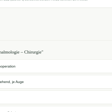
halmologie – Chirurgie
"
noperation
gehend, je Auge