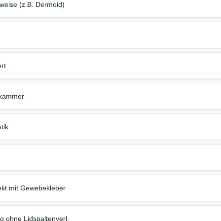
weise (z.B. Dermoid)
rt
nkammer
tik
kt mit Gewebekleber
g ohne Lidspaltenverl.