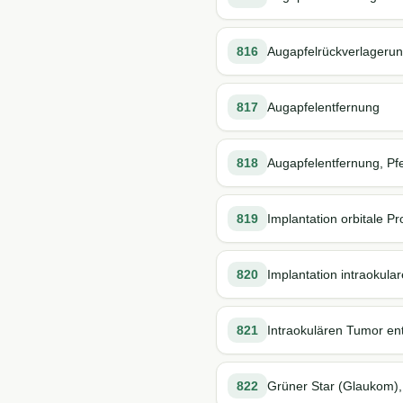
816
Augapfelrückverlagerung
817
Augapfelentfernung
818
Augapfelentfernung, Pf
819
Implantation orbitale P
820
Implantation intraokula
821
Intraokulären Tumor en
822
Grüner Star (Glaukom), 