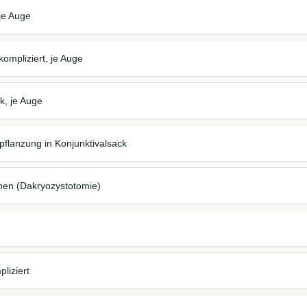
je Auge
ompliziert, je Auge
k, je Auge
flanzung in Konjunktivalsack
hen (Dakryozystotomie)
liziert