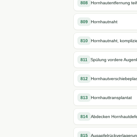
808
Hornhautentfernung teil
809
Hornhautnaht
810
Hornhautnaht, komplizie
811
Spülung vordere Auge
812
Hornhautverschiebeplas
813
Hornhauttransplantat
814
Abdecken Hornhautdefe
815
Augapfelrückverlagerun