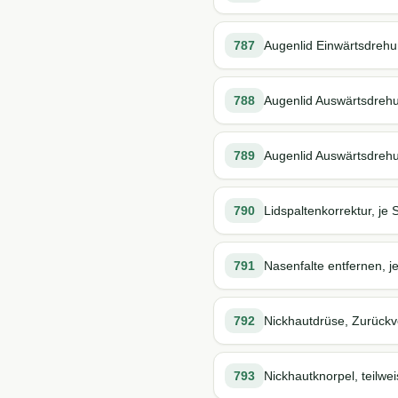
787
Augenlid Einwärtsdrehun
788
Augenlid Auswärtsdrehun
789
Augenlid Auswärtsdrehun
790
Lidspaltenkorrektur, je 
791
Nasenfalte entfernen, je
792
Nickhautdrüse, Zurückv
793
Nickhautknorpel, teilwe