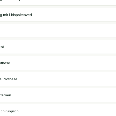
 mit Lidspaltenverl.
erd
rothese
re Prothese
tfernen
chirurgisch