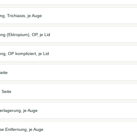
g, Trichiasis, je Auge
g (Ektropium), OP, je Lid
g, OP kompliziert, je Lid
Seite
 Seite
erlagerung, je Auge
ise Entfernung, je Auge