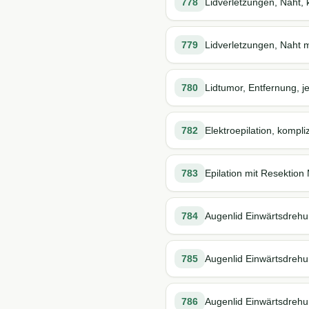
778
Lidverletzungen, Naht, 
779
Lidverletzungen, Naht m
780
Lidtumor, Entfernung, 
782
Elektroepilation, kompliz
783
Epilation mit Resektion
784
Augenlid Einwärtsdrehun
785
Augenlid Einwärtsdrehun
786
Augenlid Einwärtsdrehu