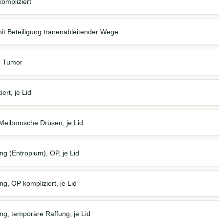
kompliziert
it Beteiligung tränenableitender Wege
je Tumor
iert, je Lid
 Meibomsche Drüsen, je Lid
g (Entropium), OP, je Lid
g, OP kompliziert, je Lid
ng, temporäre Raffung, je Lid