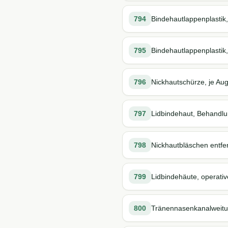
794
Bindehautlappenplastik,
795
Bindehautlappenplastik,
796
Nickhautschürze, je Au
797
Lidbindehaut, Behandlu
798
Nickhautbläschen entfe
799
Lidbindehäute, operati
800
Tränennasenkanalweitun