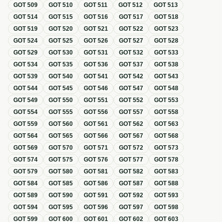
GOT
509
GOT
510
GOT
511
GOT
512
GOT
513
GOT
514
GOT
515
GOT
516
GOT
517
GOT
518
GOT
519
GOT
520
GOT
521
GOT
522
GOT
523
GOT
524
GOT
525
GOT
526
GOT
527
GOT
528
GOT
529
GOT
530
GOT
531
GOT
532
GOT
533
GOT
534
GOT
535
GOT
536
GOT
537
GOT
538
GOT
539
GOT
540
GOT
541
GOT
542
GOT
543
GOT
544
GOT
545
GOT
546
GOT
547
GOT
548
GOT
549
GOT
550
GOT
551
GOT
552
GOT
553
GOT
554
GOT
555
GOT
556
GOT
557
GOT
558
GOT
559
GOT
560
GOT
561
GOT
562
GOT
563
GOT
564
GOT
565
GOT
566
GOT
567
GOT
568
GOT
569
GOT
570
GOT
571
GOT
572
GOT
573
GOT
574
GOT
575
GOT
576
GOT
577
GOT
578
GOT
579
GOT
580
GOT
581
GOT
582
GOT
583
GOT
584
GOT
585
GOT
586
GOT
587
GOT
588
GOT
589
GOT
590
GOT
591
GOT
592
GOT
593
GOT
594
GOT
595
GOT
596
GOT
597
GOT
598
GOT
599
GOT
600
GOT
601
GOT
602
GOT
603