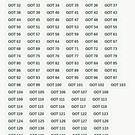
GOT
32
GOT
33
GOT
34
GOT
35
GOT
36
GOT
37
GOT
38
GOT
39
GOT
40
GOT
41
GOT
42
GOT
43
GOT
44
GOT
45
GOT
46
GOT
47
GOT
48
GOT
49
GOT
50
GOT
51
GOT
52
GOT
53
GOT
54
GOT
55
GOT
56
GOT
57
GOT
58
GOT
59
GOT
60
GOT
61
GOT
62
GOT
63
GOT
64
GOT
65
GOT
66
GOT
67
GOT
68
GOT
69
GOT
70
GOT
71
GOT
72
GOT
73
GOT
74
GOT
75
GOT
76
GOT
77
GOT
78
GOT
79
GOT
80
GOT
81
GOT
82
GOT
83
GOT
84
GOT
85
GOT
86
GOT
87
GOT
88
GOT
89
GOT
90
GOT
91
GOT
92
GOT
93
GOT
94
GOT
95
GOT
96
GOT
97
GOT
98
GOT
99
GOT
100
GOT
101
GOT
102
GOT
103
GOT
104
GOT
105
GOT
106
GOT
107
GOT
108
GOT
109
GOT
110
GOT
111
GOT
112
GOT
113
GOT
114
GOT
115
GOT
116
GOT
117
GOT
118
GOT
119
GOT
120
GOT
121
GOT
122
GOT
123
GOT
124
GOT
125
GOT
126
GOT
127
GOT
128
GOT
129
GOT
130
GOT
131
GOT
132
GOT
133