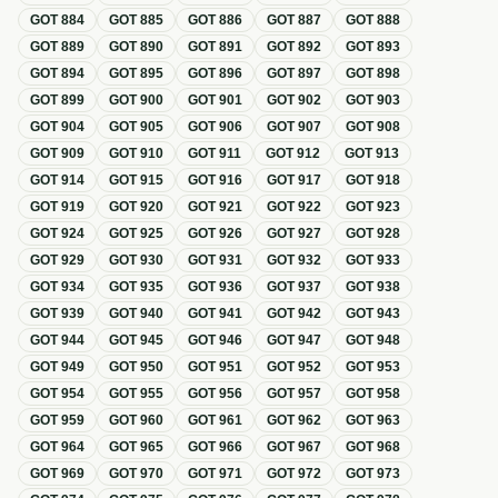
GOT
884
GOT
885
GOT
886
GOT
887
GOT
888
GOT
889
GOT
890
GOT
891
GOT
892
GOT
893
GOT
894
GOT
895
GOT
896
GOT
897
GOT
898
GOT
899
GOT
900
GOT
901
GOT
902
GOT
903
GOT
904
GOT
905
GOT
906
GOT
907
GOT
908
GOT
909
GOT
910
GOT
911
GOT
912
GOT
913
GOT
914
GOT
915
GOT
916
GOT
917
GOT
918
GOT
919
GOT
920
GOT
921
GOT
922
GOT
923
GOT
924
GOT
925
GOT
926
GOT
927
GOT
928
GOT
929
GOT
930
GOT
931
GOT
932
GOT
933
GOT
934
GOT
935
GOT
936
GOT
937
GOT
938
GOT
939
GOT
940
GOT
941
GOT
942
GOT
943
GOT
944
GOT
945
GOT
946
GOT
947
GOT
948
GOT
949
GOT
950
GOT
951
GOT
952
GOT
953
GOT
954
GOT
955
GOT
956
GOT
957
GOT
958
GOT
959
GOT
960
GOT
961
GOT
962
GOT
963
GOT
964
GOT
965
GOT
966
GOT
967
GOT
968
GOT
969
GOT
970
GOT
971
GOT
972
GOT
973