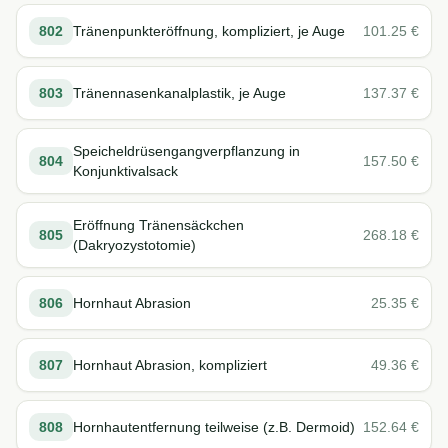
802
Tränenpunkteröffnung, kompliziert, je Auge
101.25
€
803
Tränennasenkanalplastik, je Auge
137.37
€
Speicheldrüsengangverpflanzung in
804
157.50
€
Konjunktivalsack
Eröffnung Tränensäckchen
805
268.18
€
(Dakryozystotomie)
806
Hornhaut Abrasion
25.35
€
807
Hornhaut Abrasion, kompliziert
49.36
€
808
Hornhautentfernung teilweise (z.B. Dermoid)
152.64
€