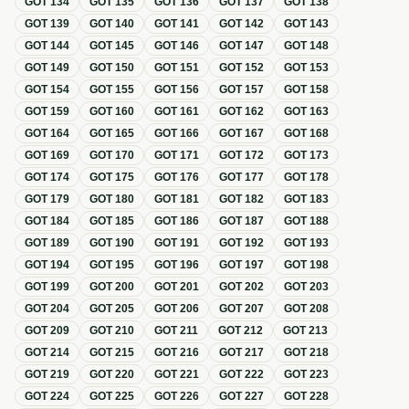
GOT
134
GOT
135
GOT
136
GOT
137
GOT
138
GOT
139
GOT
140
GOT
141
GOT
142
GOT
143
GOT
144
GOT
145
GOT
146
GOT
147
GOT
148
GOT
149
GOT
150
GOT
151
GOT
152
GOT
153
GOT
154
GOT
155
GOT
156
GOT
157
GOT
158
GOT
159
GOT
160
GOT
161
GOT
162
GOT
163
GOT
164
GOT
165
GOT
166
GOT
167
GOT
168
GOT
169
GOT
170
GOT
171
GOT
172
GOT
173
GOT
174
GOT
175
GOT
176
GOT
177
GOT
178
GOT
179
GOT
180
GOT
181
GOT
182
GOT
183
GOT
184
GOT
185
GOT
186
GOT
187
GOT
188
GOT
189
GOT
190
GOT
191
GOT
192
GOT
193
GOT
194
GOT
195
GOT
196
GOT
197
GOT
198
GOT
199
GOT
200
GOT
201
GOT
202
GOT
203
GOT
204
GOT
205
GOT
206
GOT
207
GOT
208
GOT
209
GOT
210
GOT
211
GOT
212
GOT
213
GOT
214
GOT
215
GOT
216
GOT
217
GOT
218
GOT
219
GOT
220
GOT
221
GOT
222
GOT
223
GOT
224
GOT
225
GOT
226
GOT
227
GOT
228