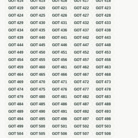
GOT
414
GOT
415
GOT
416
GOT
417
GOT
418
GOT
419
GOT
420
GOT
421
GOT
422
GOT
423
GOT
424
GOT
425
GOT
426
GOT
427
GOT
428
GOT
429
GOT
430
GOT
431
GOT
432
GOT
433
GOT
434
GOT
435
GOT
436
GOT
437
GOT
438
GOT
439
GOT
440
GOT
441
GOT
442
GOT
443
GOT
444
GOT
445
GOT
446
GOT
447
GOT
448
GOT
449
GOT
450
GOT
451
GOT
452
GOT
453
GOT
454
GOT
455
GOT
456
GOT
457
GOT
458
GOT
459
GOT
460
GOT
461
GOT
462
GOT
463
GOT
464
GOT
465
GOT
466
GOT
467
GOT
468
GOT
469
GOT
470
GOT
471
GOT
472
GOT
473
GOT
474
GOT
475
GOT
476
GOT
477
GOT
478
GOT
479
GOT
480
GOT
481
GOT
482
GOT
483
GOT
484
GOT
485
GOT
486
GOT
487
GOT
488
GOT
489
GOT
490
GOT
491
GOT
492
GOT
493
GOT
494
GOT
495
GOT
496
GOT
497
GOT
498
GOT
499
GOT
500
GOT
501
GOT
502
GOT
503
GOT
504
GOT
505
GOT
506
GOT
507
GOT
508