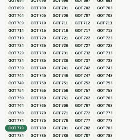
GOT
694
GOT
695
GOT
696
GOT
697
GOT
698
GOT
699
GOT
700
GOT
701
GOT
702
GOT
703
GOT
704
GOT
705
GOT
706
GOT
707
GOT
708
GOT
709
GOT
710
GOT
711
GOT
712
GOT
713
GOT
714
GOT
715
GOT
716
GOT
717
GOT
718
GOT
719
GOT
720
GOT
721
GOT
722
GOT
723
GOT
724
GOT
725
GOT
726
GOT
727
GOT
728
GOT
729
GOT
730
GOT
731
GOT
732
GOT
733
GOT
734
GOT
735
GOT
736
GOT
737
GOT
738
GOT
739
GOT
740
GOT
741
GOT
742
GOT
743
GOT
744
GOT
745
GOT
746
GOT
747
GOT
748
GOT
749
GOT
750
GOT
751
GOT
752
GOT
753
GOT
754
GOT
755
GOT
756
GOT
757
GOT
758
GOT
759
GOT
760
GOT
761
GOT
762
GOT
763
GOT
764
GOT
765
GOT
766
GOT
767
GOT
768
GOT
769
GOT
770
GOT
771
GOT
772
GOT
773
GOT
774
GOT
775
GOT
776
GOT
777
GOT
778
GOT
779
GOT
780
GOT
781
GOT
782
GOT
783
GOT
784
GOT
785
GOT
786
GOT
787
GOT
788