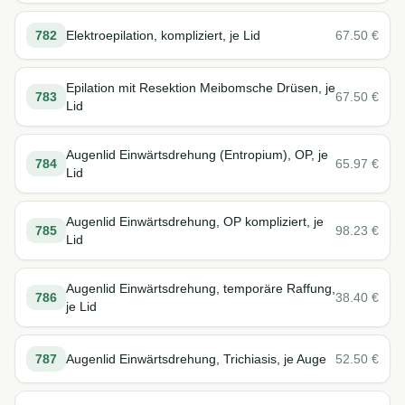
782
Elektroepilation, kompliziert, je Lid
67.50
€
Epilation mit Resektion Meibomsche Drüsen, je
783
67.50
€
Lid
Augenlid Einwärtsdrehung (Entropium), OP, je
784
65.97
€
Lid
Augenlid Einwärtsdrehung, OP kompliziert, je
785
98.23
€
Lid
Augenlid Einwärtsdrehung, temporäre Raffung,
786
38.40
€
je Lid
787
Augenlid Einwärtsdrehung, Trichiasis, je Auge
52.50
€