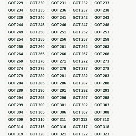
GOT
229
GOT
230
GOT
231
GOT
232
GOT
233
GOT
234
GOT
235
GOT
236
GOT
237
GOT
238
GOT
239
GOT
240
GOT
241
GOT
242
GOT
243
GOT
244
GOT
245
GOT
246
GOT
247
GOT
248
GOT
249
GOT
250
GOT
251
GOT
252
GOT
253
GOT
254
GOT
255
GOT
256
GOT
257
GOT
258
GOT
259
GOT
260
GOT
261
GOT
262
GOT
263
GOT
264
GOT
265
GOT
266
GOT
267
GOT
268
GOT
269
GOT
270
GOT
271
GOT
272
GOT
273
GOT
274
GOT
275
GOT
276
GOT
277
GOT
278
GOT
279
GOT
280
GOT
281
GOT
282
GOT
283
GOT
284
GOT
285
GOT
286
GOT
287
GOT
288
GOT
289
GOT
290
GOT
291
GOT
292
GOT
293
GOT
294
GOT
295
GOT
296
GOT
297
GOT
298
GOT
299
GOT
300
GOT
301
GOT
302
GOT
303
GOT
304
GOT
305
GOT
306
GOT
307
GOT
308
GOT
309
GOT
310
GOT
311
GOT
312
GOT
313
GOT
314
GOT
315
GOT
316
GOT
317
GOT
318
GOT
319
GOT
320
GOT
321
GOT
322
GOT
323