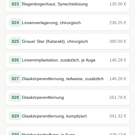
823
Regenbogenhaut, Synechielösung
135.00
€
824
Linsenverlagerung, chirurgisch
236.25
€
825
Grauer Star (Katarakt), chirurgisch
380.00
€
826
Linsenimplantation, zusätzlich, je Auge
146.28
€
827
Glaskörperentfernung, teilweise, zusätzlich
146.28
€
828
Glaskörperentfernung
261.78
€
829
Glaskörperentfernung, kompliziert
341.32
€
830
Netzhautanheftung, je Auge
329.13
€