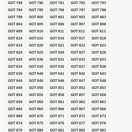
GOT
789
GOT
790
GOT
791
GOT
792
GOT
793
GOT
794
GOT
795
GOT
796
GOT
797
GOT
798
GOT
799
GOT
800
GOT
801
GOT
802
GOT
803
GOT
804
GOT
805
GOT
806
GOT
807
GOT
808
GOT
809
GOT
810
GOT
811
GOT
812
GOT
813
GOT
814
GOT
815
GOT
816
GOT
817
GOT
818
GOT
819
GOT
820
GOT
821
GOT
822
GOT
823
GOT
824
GOT
825
GOT
826
GOT
827
GOT
828
GOT
829
GOT
830
GOT
831
GOT
832
GOT
833
GOT
834
GOT
835
GOT
836
GOT
837
GOT
838
GOT
839
GOT
840
GOT
841
GOT
842
GOT
843
GOT
844
GOT
845
GOT
846
GOT
847
GOT
848
GOT
849
GOT
850
GOT
851
GOT
852
GOT
853
GOT
854
GOT
855
GOT
856
GOT
857
GOT
858
GOT
859
GOT
860
GOT
861
GOT
862
GOT
863
GOT
864
GOT
865
GOT
866
GOT
867
GOT
868
GOT
869
GOT
870
GOT
871
GOT
872
GOT
873
GOT
874
GOT
875
GOT
876
GOT
877
GOT
878
GOT
879
GOT
880
GOT
881
GOT
882
GOT
883