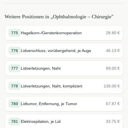
Weitere Positionen in „
Ophthalmologie – Chirurgie
"
775
Hagelkorn-/Gerstenkornoperation
28.80
€
776
Lidverschluss, vorübergehend, je Auge
46.13
€
777
Lidverletzungen, Naht
69.00
€
778
Lidverletzungen, Naht, kompliziert
138.00
€
780
Lidtumor, Entfernung, je Tumor
67.87
€
781
Elektroepilation, je Lid
33.75
€