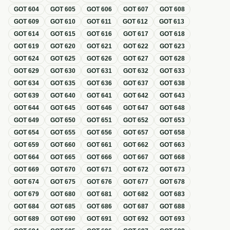
GOT
604
GOT
605
GOT
606
GOT
607
GOT
608
GOT
609
GOT
610
GOT
611
GOT
612
GOT
613
GOT
614
GOT
615
GOT
616
GOT
617
GOT
618
GOT
619
GOT
620
GOT
621
GOT
622
GOT
623
GOT
624
GOT
625
GOT
626
GOT
627
GOT
628
GOT
629
GOT
630
GOT
631
GOT
632
GOT
633
GOT
634
GOT
635
GOT
636
GOT
637
GOT
638
GOT
639
GOT
640
GOT
641
GOT
642
GOT
643
GOT
644
GOT
645
GOT
646
GOT
647
GOT
648
GOT
649
GOT
650
GOT
651
GOT
652
GOT
653
GOT
654
GOT
655
GOT
656
GOT
657
GOT
658
GOT
659
GOT
660
GOT
661
GOT
662
GOT
663
GOT
664
GOT
665
GOT
666
GOT
667
GOT
668
GOT
669
GOT
670
GOT
671
GOT
672
GOT
673
GOT
674
GOT
675
GOT
676
GOT
677
GOT
678
GOT
679
GOT
680
GOT
681
GOT
682
GOT
683
GOT
684
GOT
685
GOT
686
GOT
687
GOT
688
GOT
689
GOT
690
GOT
691
GOT
692
GOT
693