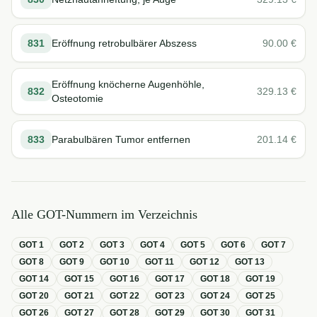
831
Eröffnung retrobulbärer Abszess
90.00
€
Eröffnung knöcherne Augenhöhle,
832
329.13
€
Osteotomie
833
Parabulbären Tumor entfernen
201.14
€
Alle GOT-Nummern im Verzeichnis
GOT
1
GOT
2
GOT
3
GOT
4
GOT
5
GOT
6
GOT
7
GOT
8
GOT
9
GOT
10
GOT
11
GOT
12
GOT
13
GOT
14
GOT
15
GOT
16
GOT
17
GOT
18
GOT
19
GOT
20
GOT
21
GOT
22
GOT
23
GOT
24
GOT
25
GOT
26
GOT
27
GOT
28
GOT
29
GOT
30
GOT
31