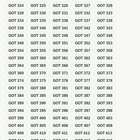
GOT
324
GOT
325
GOT
326
GOT
327
GOT
328
GOT
329
GOT
330
GOT
331
GOT
332
GOT
333
GOT
334
GOT
335
GOT
336
GOT
337
GOT
338
GOT
339
GOT
340
GOT
341
GOT
342
GOT
343
GOT
344
GOT
345
GOT
346
GOT
347
GOT
348
GOT
349
GOT
350
GOT
351
GOT
352
GOT
353
GOT
354
GOT
355
GOT
356
GOT
357
GOT
358
GOT
359
GOT
360
GOT
361
GOT
362
GOT
363
GOT
364
GOT
365
GOT
366
GOT
367
GOT
368
GOT
369
GOT
370
GOT
371
GOT
372
GOT
373
GOT
374
GOT
375
GOT
376
GOT
377
GOT
378
GOT
379
GOT
380
GOT
381
GOT
382
GOT
383
GOT
384
GOT
385
GOT
386
GOT
387
GOT
388
GOT
389
GOT
390
GOT
391
GOT
392
GOT
393
GOT
394
GOT
395
GOT
396
GOT
397
GOT
398
GOT
399
GOT
400
GOT
401
GOT
402
GOT
403
GOT
404
GOT
405
GOT
406
GOT
407
GOT
408
GOT
409
GOT
410
GOT
411
GOT
412
GOT
413