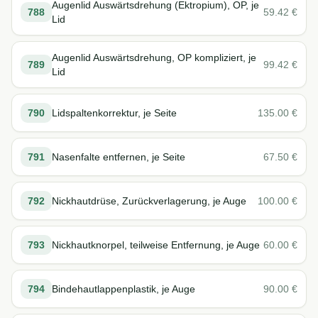
Augenlid Auswärtsdrehung (Ektropium), OP, je
788
59.42
€
Lid
Augenlid Auswärtsdrehung, OP kompliziert, je
789
99.42
€
Lid
790
Lidspaltenkorrektur, je Seite
135.00
€
791
Nasenfalte entfernen, je Seite
67.50
€
792
Nickhautdrüse, Zurückverlagerung, je Auge
100.00
€
793
Nickhautknorpel, teilweise Entfernung, je Auge
60.00
€
794
Bindehautlappenplastik, je Auge
90.00
€