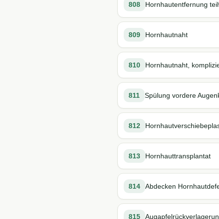
808
Hornhautentfernung teil
809
Hornhautnaht
810
Hornhautnaht, komplizie
811
Spülung vordere Auge
812
Hornhautverschiebeplas
813
Hornhauttransplantat
814
Abdecken Hornhautdefe
815
Augapfelrückverlagerun