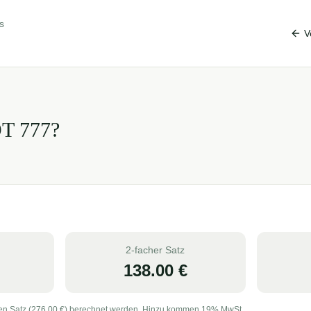
s
V
OT
777
?
2-facher Satz
138.00
€
en Satz (
276.00
€) berechnet werden. Hinzu kommen 19% MwSt.