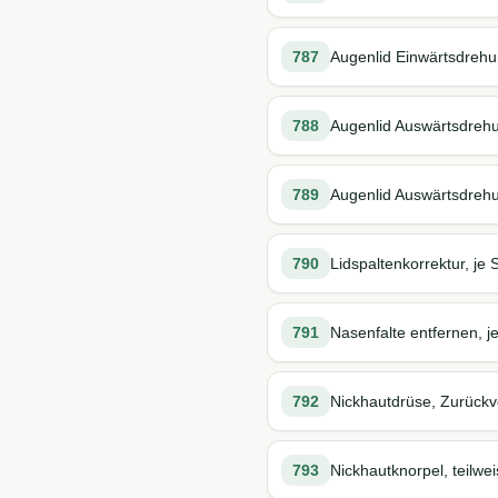
787
Augenlid Einwärtsdrehun
788
Augenlid Auswärtsdrehun
789
Augenlid Auswärtsdrehun
790
Lidspaltenkorrektur, je 
791
Nasenfalte entfernen, je
792
Nickhautdrüse, Zurückv
793
Nickhautknorpel, teilwe