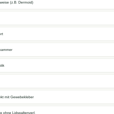
weise (z.B. Dermoid)
rt
nkammer
tik
kt mit Gewebekleber
g ohne Lidspaltenverl.