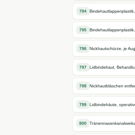
794
Bindehautlappenplastik,
795
Bindehautlappenplastik,
796
Nickhautschürze, je Au
797
Lidbindehaut, Behandlu
798
Nickhautbläschen entfe
799
Lidbindehäute, operati
800
Tränennasenkanalweitun