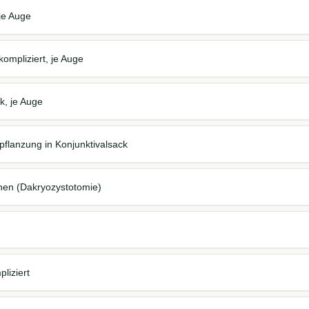
je Auge
ompliziert, je Auge
k, je Auge
flanzung in Konjunktivalsack
hen (Dakryozystotomie)
liziert