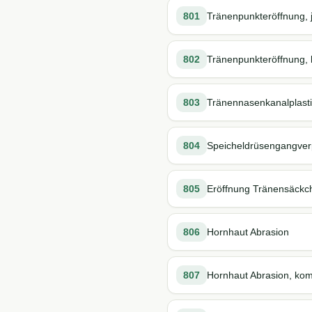
801
Tränenpunkteröffnung, 
802
Tränenpunkteröffnung, k
803
Tränennasenkanalplasti
804
Speicheldrüsengangverp
805
Eröffnung Tränensäckc
806
Hornhaut Abrasion
807
Hornhaut Abrasion, komp