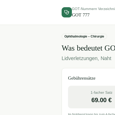
GOT-Nummern Verzeichni
GOT
777
Ophthalmologie – Chirurgie
Was bedeutet G
Lidverletzungen, Naht
Gebührensätze
1-facher Satz
69.00
€
Im Notdienst kann bis zum 4-fach