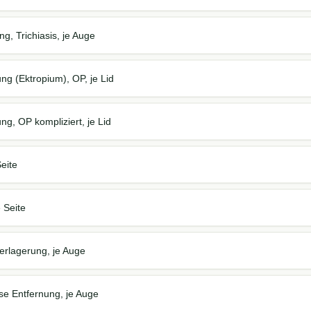
g, Trichiasis, je Auge
g (Ektropium), OP, je Lid
g, OP kompliziert, je Lid
Seite
 Seite
erlagerung, je Auge
ise Entfernung, je Auge