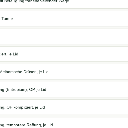
it Beteiligung tränenableitender Wege
je Tumor
iert, je Lid
 Meibomsche Drüsen, je Lid
g (Entropium), OP, je Lid
g, OP kompliziert, je Lid
ng, temporäre Raffung, je Lid