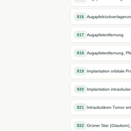
816
Augapfelrückverlagerung
817
Augapfelentfernung
818
Augapfelentfernung, Pf
819
Implantation orbitale P
820
Implantation intraokula
821
Intraokulären Tumor en
822
Grüner Star (Glaukom), 