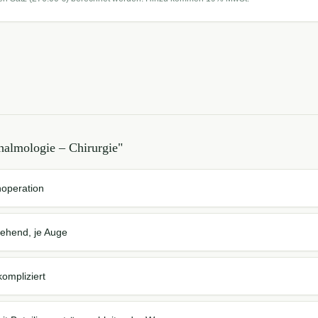
halmologie – Chirurgie
"
noperation
gehend, je Auge
kompliziert