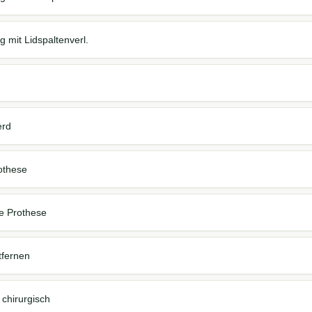
 mit Lidspaltenverl.
erd
rothese
re Prothese
tfernen
chirurgisch