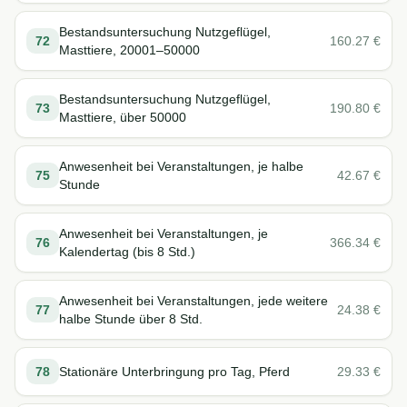
Bestandsuntersuchung Nutzgeflügel,
72
160.27
€
Masttiere, 20001–50000
Bestandsuntersuchung Nutzgeflügel,
73
190.80
€
Masttiere, über 50000
Anwesenheit bei Veranstaltungen, je halbe
75
42.67
€
Stunde
Anwesenheit bei Veranstaltungen, je
76
366.34
€
Kalendertag (bis 8 Std.)
Anwesenheit bei Veranstaltungen, jede weitere
77
24.38
€
halbe Stunde über 8 Std.
78
Stationäre Unterbringung pro Tag, Pferd
29.33
€