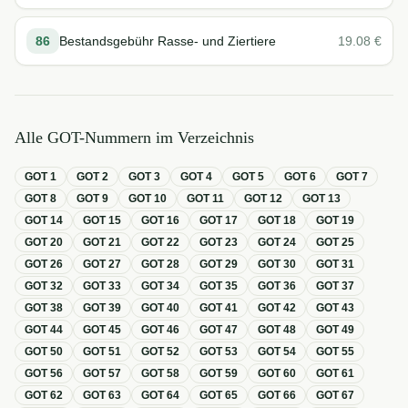
86
Bestandsgebühr Rasse- und Ziertiere
19.08
€
Alle GOT-Nummern im Verzeichnis
GOT
1
GOT
2
GOT
3
GOT
4
GOT
5
GOT
6
GOT
7
GOT
8
GOT
9
GOT
10
GOT
11
GOT
12
GOT
13
GOT
14
GOT
15
GOT
16
GOT
17
GOT
18
GOT
19
GOT
20
GOT
21
GOT
22
GOT
23
GOT
24
GOT
25
GOT
26
GOT
27
GOT
28
GOT
29
GOT
30
GOT
31
GOT
32
GOT
33
GOT
34
GOT
35
GOT
36
GOT
37
GOT
38
GOT
39
GOT
40
GOT
41
GOT
42
GOT
43
GOT
44
GOT
45
GOT
46
GOT
47
GOT
48
GOT
49
GOT
50
GOT
51
GOT
52
GOT
53
GOT
54
GOT
55
GOT
56
GOT
57
GOT
58
GOT
59
GOT
60
GOT
61
GOT
62
GOT
63
GOT
64
GOT
65
GOT
66
GOT
67