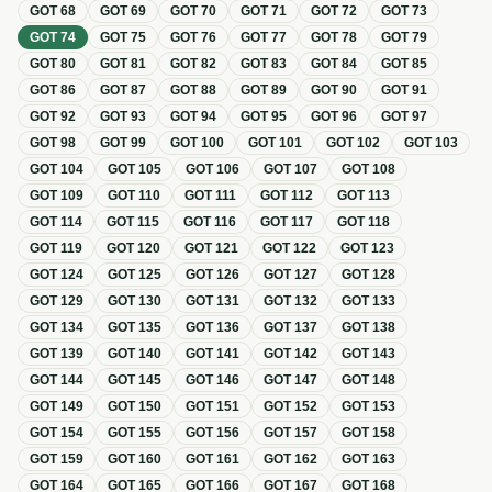
GOT
68
GOT
69
GOT
70
GOT
71
GOT
72
GOT
73
GOT
74
GOT
75
GOT
76
GOT
77
GOT
78
GOT
79
GOT
80
GOT
81
GOT
82
GOT
83
GOT
84
GOT
85
GOT
86
GOT
87
GOT
88
GOT
89
GOT
90
GOT
91
GOT
92
GOT
93
GOT
94
GOT
95
GOT
96
GOT
97
GOT
98
GOT
99
GOT
100
GOT
101
GOT
102
GOT
103
GOT
104
GOT
105
GOT
106
GOT
107
GOT
108
GOT
109
GOT
110
GOT
111
GOT
112
GOT
113
GOT
114
GOT
115
GOT
116
GOT
117
GOT
118
GOT
119
GOT
120
GOT
121
GOT
122
GOT
123
GOT
124
GOT
125
GOT
126
GOT
127
GOT
128
GOT
129
GOT
130
GOT
131
GOT
132
GOT
133
GOT
134
GOT
135
GOT
136
GOT
137
GOT
138
GOT
139
GOT
140
GOT
141
GOT
142
GOT
143
GOT
144
GOT
145
GOT
146
GOT
147
GOT
148
GOT
149
GOT
150
GOT
151
GOT
152
GOT
153
GOT
154
GOT
155
GOT
156
GOT
157
GOT
158
GOT
159
GOT
160
GOT
161
GOT
162
GOT
163
GOT
164
GOT
165
GOT
166
GOT
167
GOT
168