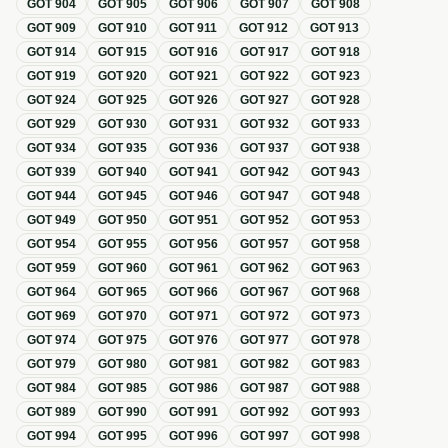
GOT
904
GOT
905
GOT
906
GOT
907
GOT
908
GOT
909
GOT
910
GOT
911
GOT
912
GOT
913
GOT
914
GOT
915
GOT
916
GOT
917
GOT
918
GOT
919
GOT
920
GOT
921
GOT
922
GOT
923
GOT
924
GOT
925
GOT
926
GOT
927
GOT
928
GOT
929
GOT
930
GOT
931
GOT
932
GOT
933
GOT
934
GOT
935
GOT
936
GOT
937
GOT
938
GOT
939
GOT
940
GOT
941
GOT
942
GOT
943
GOT
944
GOT
945
GOT
946
GOT
947
GOT
948
GOT
949
GOT
950
GOT
951
GOT
952
GOT
953
GOT
954
GOT
955
GOT
956
GOT
957
GOT
958
GOT
959
GOT
960
GOT
961
GOT
962
GOT
963
GOT
964
GOT
965
GOT
966
GOT
967
GOT
968
GOT
969
GOT
970
GOT
971
GOT
972
GOT
973
GOT
974
GOT
975
GOT
976
GOT
977
GOT
978
GOT
979
GOT
980
GOT
981
GOT
982
GOT
983
GOT
984
GOT
985
GOT
986
GOT
987
GOT
988
GOT
989
GOT
990
GOT
991
GOT
992
GOT
993
GOT
994
GOT
995
GOT
996
GOT
997
GOT
998