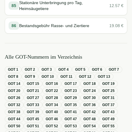
Stationäre Unterbringung pro Tag,
85
12.57
€
Heimsäugetiere
86
Bestandsgebühr Rasse- und Ziertiere
19.08
€
Alle GOT-Nummern im Verzeichnis
GOT
1
GOT
2
GOT
3
GOT
4
GOT
5
GOT
6
GOT
7
GOT
8
GOT
9
GOT
10
GOT
11
GOT
12
GOT
13
GOT
14
GOT
15
GOT
16
GOT
17
GOT
18
GOT
19
GOT
20
GOT
21
GOT
22
GOT
23
GOT
24
GOT
25
GOT
26
GOT
27
GOT
28
GOT
29
GOT
30
GOT
31
GOT
32
GOT
33
GOT
34
GOT
35
GOT
36
GOT
37
GOT
38
GOT
39
GOT
40
GOT
41
GOT
42
GOT
43
GOT
44
GOT
45
GOT
46
GOT
47
GOT
48
GOT
49
GOT
50
GOT
51
GOT
52
GOT
53
GOT
54
GOT
55