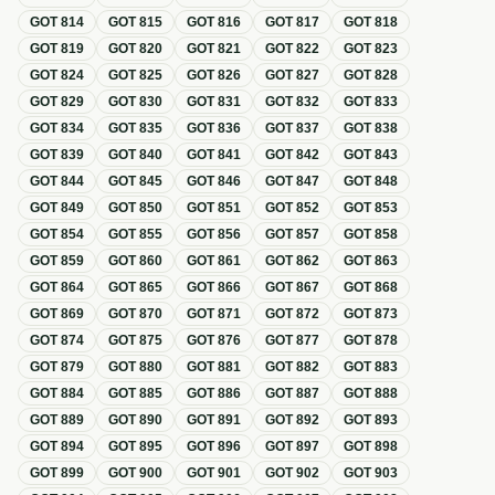
GOT
814
GOT
815
GOT
816
GOT
817
GOT
818
GOT
819
GOT
820
GOT
821
GOT
822
GOT
823
GOT
824
GOT
825
GOT
826
GOT
827
GOT
828
GOT
829
GOT
830
GOT
831
GOT
832
GOT
833
GOT
834
GOT
835
GOT
836
GOT
837
GOT
838
GOT
839
GOT
840
GOT
841
GOT
842
GOT
843
GOT
844
GOT
845
GOT
846
GOT
847
GOT
848
GOT
849
GOT
850
GOT
851
GOT
852
GOT
853
GOT
854
GOT
855
GOT
856
GOT
857
GOT
858
GOT
859
GOT
860
GOT
861
GOT
862
GOT
863
GOT
864
GOT
865
GOT
866
GOT
867
GOT
868
GOT
869
GOT
870
GOT
871
GOT
872
GOT
873
GOT
874
GOT
875
GOT
876
GOT
877
GOT
878
GOT
879
GOT
880
GOT
881
GOT
882
GOT
883
GOT
884
GOT
885
GOT
886
GOT
887
GOT
888
GOT
889
GOT
890
GOT
891
GOT
892
GOT
893
GOT
894
GOT
895
GOT
896
GOT
897
GOT
898
GOT
899
GOT
900
GOT
901
GOT
902
GOT
903