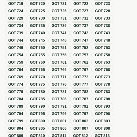
GOT
719
GOT
720
GOT
721
GOT
722
GOT
723
GOT
724
GOT
725
GOT
726
GOT
727
GOT
728
GOT
729
GOT
730
GOT
731
GOT
732
GOT
733
GOT
734
GOT
735
GOT
736
GOT
737
GOT
738
GOT
739
GOT
740
GOT
741
GOT
742
GOT
743
GOT
744
GOT
745
GOT
746
GOT
747
GOT
748
GOT
749
GOT
750
GOT
751
GOT
752
GOT
753
GOT
754
GOT
755
GOT
756
GOT
757
GOT
758
GOT
759
GOT
760
GOT
761
GOT
762
GOT
763
GOT
764
GOT
765
GOT
766
GOT
767
GOT
768
GOT
769
GOT
770
GOT
771
GOT
772
GOT
773
GOT
774
GOT
775
GOT
776
GOT
777
GOT
778
GOT
779
GOT
780
GOT
781
GOT
782
GOT
783
GOT
784
GOT
785
GOT
786
GOT
787
GOT
788
GOT
789
GOT
790
GOT
791
GOT
792
GOT
793
GOT
794
GOT
795
GOT
796
GOT
797
GOT
798
GOT
799
GOT
800
GOT
801
GOT
802
GOT
803
GOT
804
GOT
805
GOT
806
GOT
807
GOT
808
GOT
809
GOT
810
GOT
811
GOT
812
GOT
813