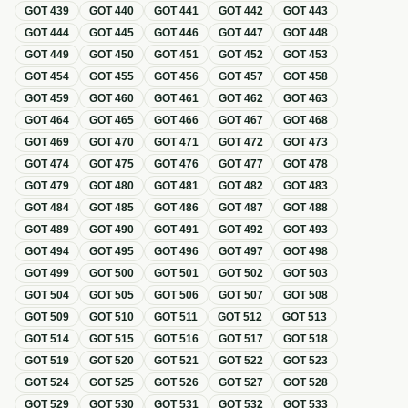
GOT
439
GOT
440
GOT
441
GOT
442
GOT
443
GOT
444
GOT
445
GOT
446
GOT
447
GOT
448
GOT
449
GOT
450
GOT
451
GOT
452
GOT
453
GOT
454
GOT
455
GOT
456
GOT
457
GOT
458
GOT
459
GOT
460
GOT
461
GOT
462
GOT
463
GOT
464
GOT
465
GOT
466
GOT
467
GOT
468
GOT
469
GOT
470
GOT
471
GOT
472
GOT
473
GOT
474
GOT
475
GOT
476
GOT
477
GOT
478
GOT
479
GOT
480
GOT
481
GOT
482
GOT
483
GOT
484
GOT
485
GOT
486
GOT
487
GOT
488
GOT
489
GOT
490
GOT
491
GOT
492
GOT
493
GOT
494
GOT
495
GOT
496
GOT
497
GOT
498
GOT
499
GOT
500
GOT
501
GOT
502
GOT
503
GOT
504
GOT
505
GOT
506
GOT
507
GOT
508
GOT
509
GOT
510
GOT
511
GOT
512
GOT
513
GOT
514
GOT
515
GOT
516
GOT
517
GOT
518
GOT
519
GOT
520
GOT
521
GOT
522
GOT
523
GOT
524
GOT
525
GOT
526
GOT
527
GOT
528
GOT
529
GOT
530
GOT
531
GOT
532
GOT
533