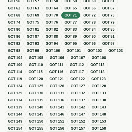
GOT
56
GOT
57
GOT
58
GOT
59
GOT
60
GOT
61
GOT
62
GOT
63
GOT
64
GOT
65
GOT
66
GOT
67
GOT
68
GOT
69
GOT
70
GOT
71
GOT
72
GOT
73
GOT
74
GOT
75
GOT
76
GOT
77
GOT
78
GOT
79
GOT
80
GOT
81
GOT
82
GOT
83
GOT
84
GOT
85
GOT
86
GOT
87
GOT
88
GOT
89
GOT
90
GOT
91
GOT
92
GOT
93
GOT
94
GOT
95
GOT
96
GOT
97
GOT
98
GOT
99
GOT
100
GOT
101
GOT
102
GOT
103
GOT
104
GOT
105
GOT
106
GOT
107
GOT
108
GOT
109
GOT
110
GOT
111
GOT
112
GOT
113
GOT
114
GOT
115
GOT
116
GOT
117
GOT
118
GOT
119
GOT
120
GOT
121
GOT
122
GOT
123
GOT
124
GOT
125
GOT
126
GOT
127
GOT
128
GOT
129
GOT
130
GOT
131
GOT
132
GOT
133
GOT
134
GOT
135
GOT
136
GOT
137
GOT
138
GOT
139
GOT
140
GOT
141
GOT
142
GOT
143
GOT
144
GOT
145
GOT
146
GOT
147
GOT
148
GOT
149
GOT
150
GOT
151
GOT
152
GOT
153
GOT
154
GOT
155
GOT
156
GOT
157
GOT
158