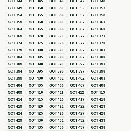
GOT
344
GOT
345
GOT
346
GOT
347
GOT
348
GOT
349
GOT
350
GOT
351
GOT
352
GOT
353
GOT
354
GOT
355
GOT
356
GOT
357
GOT
358
GOT
359
GOT
360
GOT
361
GOT
362
GOT
363
GOT
364
GOT
365
GOT
366
GOT
367
GOT
368
GOT
369
GOT
370
GOT
371
GOT
372
GOT
373
GOT
374
GOT
375
GOT
376
GOT
377
GOT
378
GOT
379
GOT
380
GOT
381
GOT
382
GOT
383
GOT
384
GOT
385
GOT
386
GOT
387
GOT
388
GOT
389
GOT
390
GOT
391
GOT
392
GOT
393
GOT
394
GOT
395
GOT
396
GOT
397
GOT
398
GOT
399
GOT
400
GOT
401
GOT
402
GOT
403
GOT
404
GOT
405
GOT
406
GOT
407
GOT
408
GOT
409
GOT
410
GOT
411
GOT
412
GOT
413
GOT
414
GOT
415
GOT
416
GOT
417
GOT
418
GOT
419
GOT
420
GOT
421
GOT
422
GOT
423
GOT
424
GOT
425
GOT
426
GOT
427
GOT
428
GOT
429
GOT
430
GOT
431
GOT
432
GOT
433
GOT
434
GOT
435
GOT
436
GOT
437
GOT
438