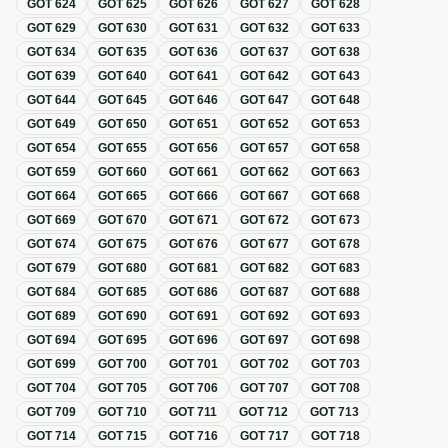
GOT
624
GOT
625
GOT
626
GOT
627
GOT
628
GOT
629
GOT
630
GOT
631
GOT
632
GOT
633
GOT
634
GOT
635
GOT
636
GOT
637
GOT
638
GOT
639
GOT
640
GOT
641
GOT
642
GOT
643
GOT
644
GOT
645
GOT
646
GOT
647
GOT
648
GOT
649
GOT
650
GOT
651
GOT
652
GOT
653
GOT
654
GOT
655
GOT
656
GOT
657
GOT
658
GOT
659
GOT
660
GOT
661
GOT
662
GOT
663
GOT
664
GOT
665
GOT
666
GOT
667
GOT
668
GOT
669
GOT
670
GOT
671
GOT
672
GOT
673
GOT
674
GOT
675
GOT
676
GOT
677
GOT
678
GOT
679
GOT
680
GOT
681
GOT
682
GOT
683
GOT
684
GOT
685
GOT
686
GOT
687
GOT
688
GOT
689
GOT
690
GOT
691
GOT
692
GOT
693
GOT
694
GOT
695
GOT
696
GOT
697
GOT
698
GOT
699
GOT
700
GOT
701
GOT
702
GOT
703
GOT
704
GOT
705
GOT
706
GOT
707
GOT
708
GOT
709
GOT
710
GOT
711
GOT
712
GOT
713
GOT
714
GOT
715
GOT
716
GOT
717
GOT
718