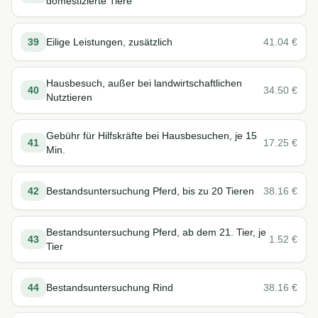
domestizierte Tiere
39
Eilige Leistungen, zusätzlich
41.04
€
Hausbesuch, außer bei landwirtschaftlichen
40
34.50
€
Nutztieren
Gebühr für Hilfskräfte bei Hausbesuchen, je 15
41
17.25
€
Min.
42
Bestandsuntersuchung Pferd, bis zu 20 Tieren
38.16
€
Bestandsuntersuchung Pferd, ab dem 21. Tier, je
43
1.52
€
Tier
44
Bestandsuntersuchung Rind
38.16
€