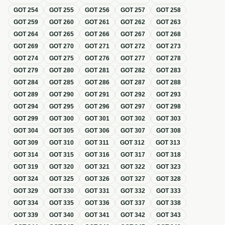
GOT
254
GOT
255
GOT
256
GOT
257
GOT
258
GOT
259
GOT
260
GOT
261
GOT
262
GOT
263
GOT
264
GOT
265
GOT
266
GOT
267
GOT
268
GOT
269
GOT
270
GOT
271
GOT
272
GOT
273
GOT
274
GOT
275
GOT
276
GOT
277
GOT
278
GOT
279
GOT
280
GOT
281
GOT
282
GOT
283
GOT
284
GOT
285
GOT
286
GOT
287
GOT
288
GOT
289
GOT
290
GOT
291
GOT
292
GOT
293
GOT
294
GOT
295
GOT
296
GOT
297
GOT
298
GOT
299
GOT
300
GOT
301
GOT
302
GOT
303
GOT
304
GOT
305
GOT
306
GOT
307
GOT
308
GOT
309
GOT
310
GOT
311
GOT
312
GOT
313
GOT
314
GOT
315
GOT
316
GOT
317
GOT
318
GOT
319
GOT
320
GOT
321
GOT
322
GOT
323
GOT
324
GOT
325
GOT
326
GOT
327
GOT
328
GOT
329
GOT
330
GOT
331
GOT
332
GOT
333
GOT
334
GOT
335
GOT
336
GOT
337
GOT
338
GOT
339
GOT
340
GOT
341
GOT
342
GOT
343