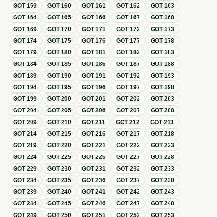
GOT
159
GOT
160
GOT
161
GOT
162
GOT
163
GOT
164
GOT
165
GOT
166
GOT
167
GOT
168
GOT
169
GOT
170
GOT
171
GOT
172
GOT
173
GOT
174
GOT
175
GOT
176
GOT
177
GOT
178
GOT
179
GOT
180
GOT
181
GOT
182
GOT
183
GOT
184
GOT
185
GOT
186
GOT
187
GOT
188
GOT
189
GOT
190
GOT
191
GOT
192
GOT
193
GOT
194
GOT
195
GOT
196
GOT
197
GOT
198
GOT
199
GOT
200
GOT
201
GOT
202
GOT
203
GOT
204
GOT
205
GOT
206
GOT
207
GOT
208
GOT
209
GOT
210
GOT
211
GOT
212
GOT
213
GOT
214
GOT
215
GOT
216
GOT
217
GOT
218
GOT
219
GOT
220
GOT
221
GOT
222
GOT
223
GOT
224
GOT
225
GOT
226
GOT
227
GOT
228
GOT
229
GOT
230
GOT
231
GOT
232
GOT
233
GOT
234
GOT
235
GOT
236
GOT
237
GOT
238
GOT
239
GOT
240
GOT
241
GOT
242
GOT
243
GOT
244
GOT
245
GOT
246
GOT
247
GOT
248
GOT
249
GOT
250
GOT
251
GOT
252
GOT
253