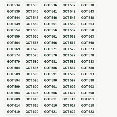
GOT
534
GOT
535
GOT
536
GOT
537
GOT
538
GOT
539
GOT
540
GOT
541
GOT
542
GOT
543
GOT
544
GOT
545
GOT
546
GOT
547
GOT
548
GOT
549
GOT
550
GOT
551
GOT
552
GOT
553
GOT
554
GOT
555
GOT
556
GOT
557
GOT
558
GOT
559
GOT
560
GOT
561
GOT
562
GOT
563
GOT
564
GOT
565
GOT
566
GOT
567
GOT
568
GOT
569
GOT
570
GOT
571
GOT
572
GOT
573
GOT
574
GOT
575
GOT
576
GOT
577
GOT
578
GOT
579
GOT
580
GOT
581
GOT
582
GOT
583
GOT
584
GOT
585
GOT
586
GOT
587
GOT
588
GOT
589
GOT
590
GOT
591
GOT
592
GOT
593
GOT
594
GOT
595
GOT
596
GOT
597
GOT
598
GOT
599
GOT
600
GOT
601
GOT
602
GOT
603
GOT
604
GOT
605
GOT
606
GOT
607
GOT
608
GOT
609
GOT
610
GOT
611
GOT
612
GOT
613
GOT
614
GOT
615
GOT
616
GOT
617
GOT
618
GOT
619
GOT
620
GOT
621
GOT
622
GOT
623