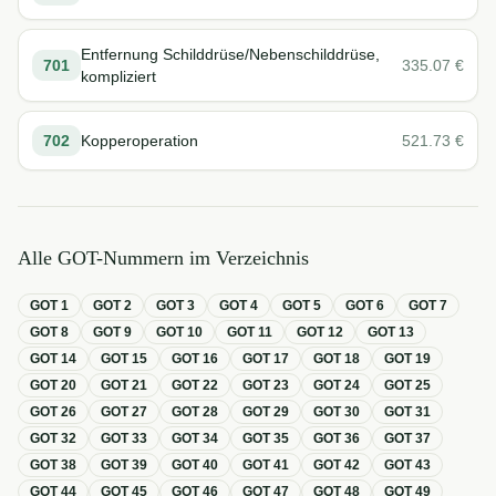
Entfernung Schilddrüse/Nebenschilddrüse,
701
335.07
€
kompliziert
702
Kopperoperation
521.73
€
Alle GOT-Nummern im Verzeichnis
GOT
1
GOT
2
GOT
3
GOT
4
GOT
5
GOT
6
GOT
7
GOT
8
GOT
9
GOT
10
GOT
11
GOT
12
GOT
13
GOT
14
GOT
15
GOT
16
GOT
17
GOT
18
GOT
19
GOT
20
GOT
21
GOT
22
GOT
23
GOT
24
GOT
25
GOT
26
GOT
27
GOT
28
GOT
29
GOT
30
GOT
31
GOT
32
GOT
33
GOT
34
GOT
35
GOT
36
GOT
37
GOT
38
GOT
39
GOT
40
GOT
41
GOT
42
GOT
43
GOT
44
GOT
45
GOT
46
GOT
47
GOT
48
GOT
49