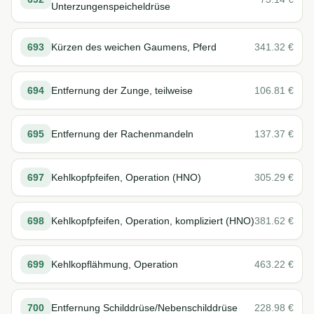
Unterzungenspeicheldrüse
693
Kürzen des weichen Gaumens, Pferd
341.32
€
694
Entfernung der Zunge, teilweise
106.81
€
695
Entfernung der Rachenmandeln
137.37
€
697
Kehlkopfpfeifen, Operation (HNO)
305.29
€
698
Kehlkopfpfeifen, Operation, kompliziert (HNO)
381.62
€
699
Kehlkopflähmung, Operation
463.22
€
700
Entfernung Schilddrüse/Nebenschilddrüse
228.98
€