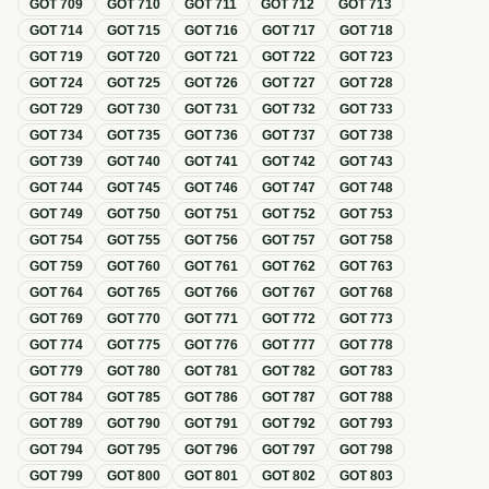
GOT
709
GOT
710
GOT
711
GOT
712
GOT
713
GOT
714
GOT
715
GOT
716
GOT
717
GOT
718
GOT
719
GOT
720
GOT
721
GOT
722
GOT
723
GOT
724
GOT
725
GOT
726
GOT
727
GOT
728
GOT
729
GOT
730
GOT
731
GOT
732
GOT
733
GOT
734
GOT
735
GOT
736
GOT
737
GOT
738
GOT
739
GOT
740
GOT
741
GOT
742
GOT
743
GOT
744
GOT
745
GOT
746
GOT
747
GOT
748
GOT
749
GOT
750
GOT
751
GOT
752
GOT
753
GOT
754
GOT
755
GOT
756
GOT
757
GOT
758
GOT
759
GOT
760
GOT
761
GOT
762
GOT
763
GOT
764
GOT
765
GOT
766
GOT
767
GOT
768
GOT
769
GOT
770
GOT
771
GOT
772
GOT
773
GOT
774
GOT
775
GOT
776
GOT
777
GOT
778
GOT
779
GOT
780
GOT
781
GOT
782
GOT
783
GOT
784
GOT
785
GOT
786
GOT
787
GOT
788
GOT
789
GOT
790
GOT
791
GOT
792
GOT
793
GOT
794
GOT
795
GOT
796
GOT
797
GOT
798
GOT
799
GOT
800
GOT
801
GOT
802
GOT
803