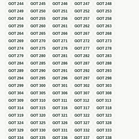
GOT
244
GOT
245
GOT
246
GOT
247
GOT
248
GOT
249
GOT
250
GOT
251
GOT
252
GOT
253
GOT
254
GOT
255
GOT
256
GOT
257
GOT
258
GOT
259
GOT
260
GOT
261
GOT
262
GOT
263
GOT
264
GOT
265
GOT
266
GOT
267
GOT
268
GOT
269
GOT
270
GOT
271
GOT
272
GOT
273
GOT
274
GOT
275
GOT
276
GOT
277
GOT
278
GOT
279
GOT
280
GOT
281
GOT
282
GOT
283
GOT
284
GOT
285
GOT
286
GOT
287
GOT
288
GOT
289
GOT
290
GOT
291
GOT
292
GOT
293
GOT
294
GOT
295
GOT
296
GOT
297
GOT
298
GOT
299
GOT
300
GOT
301
GOT
302
GOT
303
GOT
304
GOT
305
GOT
306
GOT
307
GOT
308
GOT
309
GOT
310
GOT
311
GOT
312
GOT
313
GOT
314
GOT
315
GOT
316
GOT
317
GOT
318
GOT
319
GOT
320
GOT
321
GOT
322
GOT
323
GOT
324
GOT
325
GOT
326
GOT
327
GOT
328
GOT
329
GOT
330
GOT
331
GOT
332
GOT
333
GOT
334
GOT
335
GOT
336
GOT
337
GOT
338