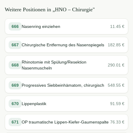
Weitere Positionen in „
HNO – Chirurgie
"
666
Nasenring einziehen
11.45
€
667
Chirurgische Entfernung des Nasenspiegels
182.85
€
Rhinotomie mit Spülung/Resektion
668
290.01
€
Nasenmuscheln
669
Progressives Siebbeinhämatom, chirurgisch
548.55
€
670
Lippenplastik
91.59
€
671
OP traumatische Lippen-Kiefer-Gaumenspalte
76.33
€