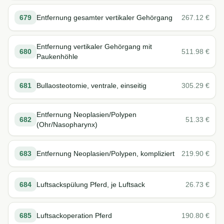
679
Entfernung gesamter vertikaler Gehörgang
267.12
€
Entfernung vertikaler Gehörgang mit
680
511.98
€
Paukenhöhle
681
Bullaosteotomie, ventrale, einseitig
305.29
€
Entfernung Neoplasien/Polypen
682
51.33
€
(Ohr/Nasopharynx)
683
Entfernung Neoplasien/Polypen, kompliziert
219.90
€
684
Luftsackspülung Pferd, je Luftsack
26.73
€
685
Luftsackoperation Pferd
190.80
€