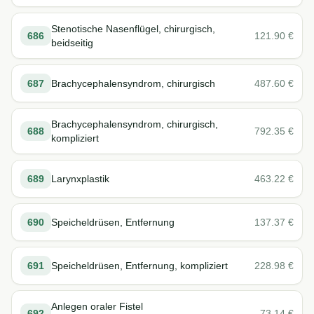
Stenotische Nasenflügel, chirurgisch,
686
121.90
€
beidseitig
687
Brachycephalensyndrom, chirurgisch
487.60
€
Brachycephalensyndrom, chirurgisch,
688
792.35
€
kompliziert
689
Larynxplastik
463.22
€
690
Speicheldrüsen, Entfernung
137.37
€
691
Speicheldrüsen, Entfernung, kompliziert
228.98
€
Anlegen oraler Fistel
692
73.14
€