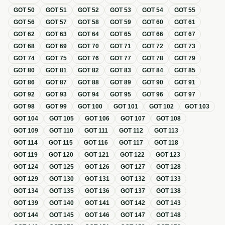
GOT
50
GOT
51
GOT
52
GOT
53
GOT
54
GOT
55
GOT
56
GOT
57
GOT
58
GOT
59
GOT
60
GOT
61
GOT
62
GOT
63
GOT
64
GOT
65
GOT
66
GOT
67
GOT
68
GOT
69
GOT
70
GOT
71
GOT
72
GOT
73
GOT
74
GOT
75
GOT
76
GOT
77
GOT
78
GOT
79
GOT
80
GOT
81
GOT
82
GOT
83
GOT
84
GOT
85
GOT
86
GOT
87
GOT
88
GOT
89
GOT
90
GOT
91
GOT
92
GOT
93
GOT
94
GOT
95
GOT
96
GOT
97
GOT
98
GOT
99
GOT
100
GOT
101
GOT
102
GOT
103
GOT
104
GOT
105
GOT
106
GOT
107
GOT
108
GOT
109
GOT
110
GOT
111
GOT
112
GOT
113
GOT
114
GOT
115
GOT
116
GOT
117
GOT
118
GOT
119
GOT
120
GOT
121
GOT
122
GOT
123
GOT
124
GOT
125
GOT
126
GOT
127
GOT
128
GOT
129
GOT
130
GOT
131
GOT
132
GOT
133
GOT
134
GOT
135
GOT
136
GOT
137
GOT
138
GOT
139
GOT
140
GOT
141
GOT
142
GOT
143
GOT
144
GOT
145
GOT
146
GOT
147
GOT
148