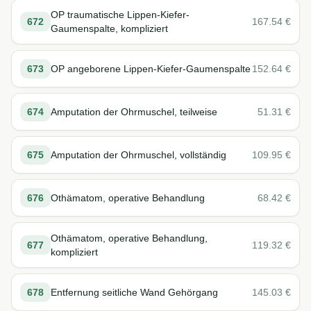
OP traumatische Lippen-Kiefer-
672
167.54
€
Gaumenspalte, kompliziert
673
OP angeborene Lippen-Kiefer-Gaumenspalte
152.64
€
674
Amputation der Ohrmuschel, teilweise
51.31
€
675
Amputation der Ohrmuschel, vollständig
109.95
€
676
Othämatom, operative Behandlung
68.42
€
Othämatom, operative Behandlung,
677
119.32
€
kompliziert
678
Entfernung seitliche Wand Gehörgang
145.03
€