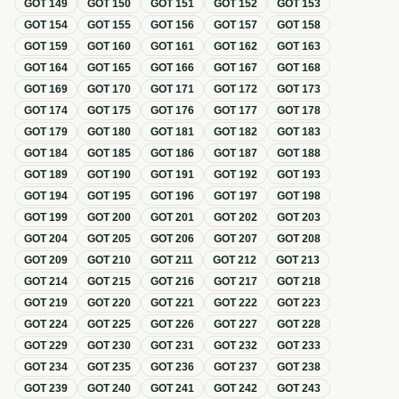
GOT
149
GOT
150
GOT
151
GOT
152
GOT
153
GOT
154
GOT
155
GOT
156
GOT
157
GOT
158
GOT
159
GOT
160
GOT
161
GOT
162
GOT
163
GOT
164
GOT
165
GOT
166
GOT
167
GOT
168
GOT
169
GOT
170
GOT
171
GOT
172
GOT
173
GOT
174
GOT
175
GOT
176
GOT
177
GOT
178
GOT
179
GOT
180
GOT
181
GOT
182
GOT
183
GOT
184
GOT
185
GOT
186
GOT
187
GOT
188
GOT
189
GOT
190
GOT
191
GOT
192
GOT
193
GOT
194
GOT
195
GOT
196
GOT
197
GOT
198
GOT
199
GOT
200
GOT
201
GOT
202
GOT
203
GOT
204
GOT
205
GOT
206
GOT
207
GOT
208
GOT
209
GOT
210
GOT
211
GOT
212
GOT
213
GOT
214
GOT
215
GOT
216
GOT
217
GOT
218
GOT
219
GOT
220
GOT
221
GOT
222
GOT
223
GOT
224
GOT
225
GOT
226
GOT
227
GOT
228
GOT
229
GOT
230
GOT
231
GOT
232
GOT
233
GOT
234
GOT
235
GOT
236
GOT
237
GOT
238
GOT
239
GOT
240
GOT
241
GOT
242
GOT
243