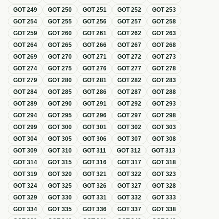
GOT
249
GOT
250
GOT
251
GOT
252
GOT
253
GOT
254
GOT
255
GOT
256
GOT
257
GOT
258
GOT
259
GOT
260
GOT
261
GOT
262
GOT
263
GOT
264
GOT
265
GOT
266
GOT
267
GOT
268
GOT
269
GOT
270
GOT
271
GOT
272
GOT
273
GOT
274
GOT
275
GOT
276
GOT
277
GOT
278
GOT
279
GOT
280
GOT
281
GOT
282
GOT
283
GOT
284
GOT
285
GOT
286
GOT
287
GOT
288
GOT
289
GOT
290
GOT
291
GOT
292
GOT
293
GOT
294
GOT
295
GOT
296
GOT
297
GOT
298
GOT
299
GOT
300
GOT
301
GOT
302
GOT
303
GOT
304
GOT
305
GOT
306
GOT
307
GOT
308
GOT
309
GOT
310
GOT
311
GOT
312
GOT
313
GOT
314
GOT
315
GOT
316
GOT
317
GOT
318
GOT
319
GOT
320
GOT
321
GOT
322
GOT
323
GOT
324
GOT
325
GOT
326
GOT
327
GOT
328
GOT
329
GOT
330
GOT
331
GOT
332
GOT
333
GOT
334
GOT
335
GOT
336
GOT
337
GOT
338