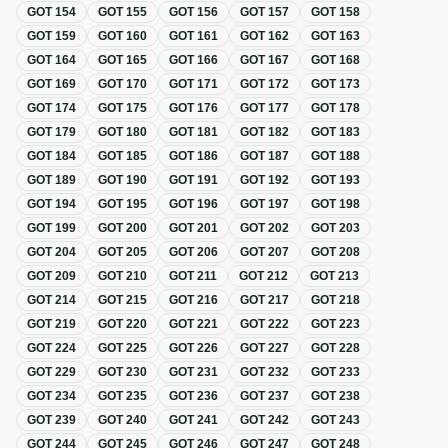
GOT
154
GOT
155
GOT
156
GOT
157
GOT
158
GOT
159
GOT
160
GOT
161
GOT
162
GOT
163
GOT
164
GOT
165
GOT
166
GOT
167
GOT
168
GOT
169
GOT
170
GOT
171
GOT
172
GOT
173
GOT
174
GOT
175
GOT
176
GOT
177
GOT
178
GOT
179
GOT
180
GOT
181
GOT
182
GOT
183
GOT
184
GOT
185
GOT
186
GOT
187
GOT
188
GOT
189
GOT
190
GOT
191
GOT
192
GOT
193
GOT
194
GOT
195
GOT
196
GOT
197
GOT
198
GOT
199
GOT
200
GOT
201
GOT
202
GOT
203
GOT
204
GOT
205
GOT
206
GOT
207
GOT
208
GOT
209
GOT
210
GOT
211
GOT
212
GOT
213
GOT
214
GOT
215
GOT
216
GOT
217
GOT
218
GOT
219
GOT
220
GOT
221
GOT
222
GOT
223
GOT
224
GOT
225
GOT
226
GOT
227
GOT
228
GOT
229
GOT
230
GOT
231
GOT
232
GOT
233
GOT
234
GOT
235
GOT
236
GOT
237
GOT
238
GOT
239
GOT
240
GOT
241
GOT
242
GOT
243
GOT
244
GOT
245
GOT
246
GOT
247
GOT
248