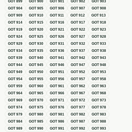
GOT
899
GOT
900
GOT
901
GOT
902
GOT
903
GOT
904
GOT
905
GOT
906
GOT
907
GOT
908
GOT
909
GOT
910
GOT
911
GOT
912
GOT
913
GOT
914
GOT
915
GOT
916
GOT
917
GOT
918
GOT
919
GOT
920
GOT
921
GOT
922
GOT
923
GOT
924
GOT
925
GOT
926
GOT
927
GOT
928
GOT
929
GOT
930
GOT
931
GOT
932
GOT
933
GOT
934
GOT
935
GOT
936
GOT
937
GOT
938
GOT
939
GOT
940
GOT
941
GOT
942
GOT
943
GOT
944
GOT
945
GOT
946
GOT
947
GOT
948
GOT
949
GOT
950
GOT
951
GOT
952
GOT
953
GOT
954
GOT
955
GOT
956
GOT
957
GOT
958
GOT
959
GOT
960
GOT
961
GOT
962
GOT
963
GOT
964
GOT
965
GOT
966
GOT
967
GOT
968
GOT
969
GOT
970
GOT
971
GOT
972
GOT
973
GOT
974
GOT
975
GOT
976
GOT
977
GOT
978
GOT
979
GOT
980
GOT
981
GOT
982
GOT
983
GOT
984
GOT
985
GOT
986
GOT
987
GOT
988
GOT
989
GOT
990
GOT
991
GOT
992
GOT
993