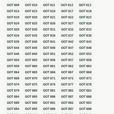
GOT
809
GOT
810
GOT
811
GOT
812
GOT
813
GOT
814
GOT
815
GOT
816
GOT
817
GOT
818
GOT
819
GOT
820
GOT
821
GOT
822
GOT
823
GOT
824
GOT
825
GOT
826
GOT
827
GOT
828
GOT
829
GOT
830
GOT
831
GOT
832
GOT
833
GOT
834
GOT
835
GOT
836
GOT
837
GOT
838
GOT
839
GOT
840
GOT
841
GOT
842
GOT
843
GOT
844
GOT
845
GOT
846
GOT
847
GOT
848
GOT
849
GOT
850
GOT
851
GOT
852
GOT
853
GOT
854
GOT
855
GOT
856
GOT
857
GOT
858
GOT
859
GOT
860
GOT
861
GOT
862
GOT
863
GOT
864
GOT
865
GOT
866
GOT
867
GOT
868
GOT
869
GOT
870
GOT
871
GOT
872
GOT
873
GOT
874
GOT
875
GOT
876
GOT
877
GOT
878
GOT
879
GOT
880
GOT
881
GOT
882
GOT
883
GOT
884
GOT
885
GOT
886
GOT
887
GOT
888
GOT
889
GOT
890
GOT
891
GOT
892
GOT
893
GOT
894
GOT
895
GOT
896
GOT
897
GOT
898