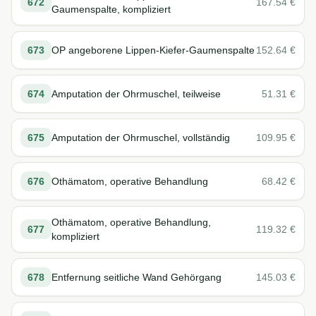
672
167.54
€
Gaumenspalte, kompliziert
673
OP angeborene Lippen-Kiefer-Gaumenspalte
152.64
€
674
Amputation der Ohrmuschel, teilweise
51.31
€
675
Amputation der Ohrmuschel, vollständig
109.95
€
676
Othämatom, operative Behandlung
68.42
€
Othämatom, operative Behandlung,
677
119.32
€
kompliziert
678
Entfernung seitliche Wand Gehörgang
145.03
€