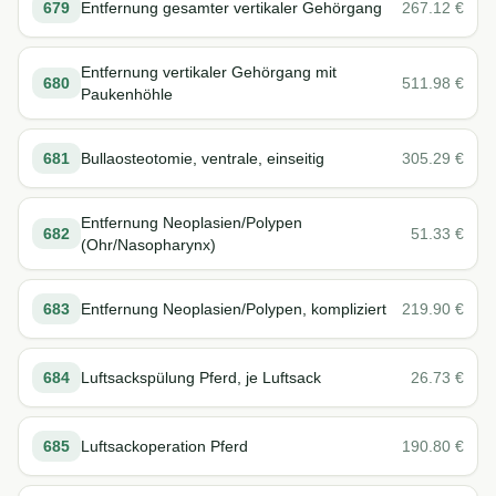
679
Entfernung gesamter vertikaler Gehörgang
267.12
€
Entfernung vertikaler Gehörgang mit
680
511.98
€
Paukenhöhle
681
Bullaosteotomie, ventrale, einseitig
305.29
€
Entfernung Neoplasien/Polypen
682
51.33
€
(Ohr/Nasopharynx)
683
Entfernung Neoplasien/Polypen, kompliziert
219.90
€
684
Luftsackspülung Pferd, je Luftsack
26.73
€
685
Luftsackoperation Pferd
190.80
€