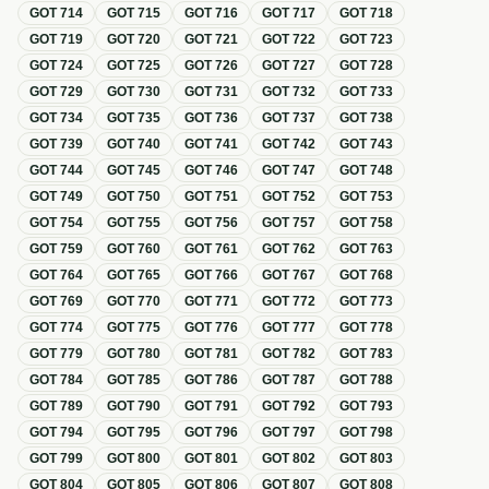
GOT
714
GOT
715
GOT
716
GOT
717
GOT
718
GOT
719
GOT
720
GOT
721
GOT
722
GOT
723
GOT
724
GOT
725
GOT
726
GOT
727
GOT
728
GOT
729
GOT
730
GOT
731
GOT
732
GOT
733
GOT
734
GOT
735
GOT
736
GOT
737
GOT
738
GOT
739
GOT
740
GOT
741
GOT
742
GOT
743
GOT
744
GOT
745
GOT
746
GOT
747
GOT
748
GOT
749
GOT
750
GOT
751
GOT
752
GOT
753
GOT
754
GOT
755
GOT
756
GOT
757
GOT
758
GOT
759
GOT
760
GOT
761
GOT
762
GOT
763
GOT
764
GOT
765
GOT
766
GOT
767
GOT
768
GOT
769
GOT
770
GOT
771
GOT
772
GOT
773
GOT
774
GOT
775
GOT
776
GOT
777
GOT
778
GOT
779
GOT
780
GOT
781
GOT
782
GOT
783
GOT
784
GOT
785
GOT
786
GOT
787
GOT
788
GOT
789
GOT
790
GOT
791
GOT
792
GOT
793
GOT
794
GOT
795
GOT
796
GOT
797
GOT
798
GOT
799
GOT
800
GOT
801
GOT
802
GOT
803
GOT
804
GOT
805
GOT
806
GOT
807
GOT
808