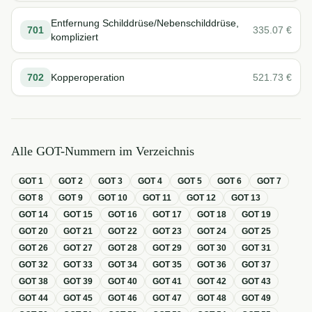
Entfernung Schilddrüse/Nebenschilddrüse,
701
335.07
€
kompliziert
702
Kopperoperation
521.73
€
Alle GOT-Nummern im Verzeichnis
GOT
1
GOT
2
GOT
3
GOT
4
GOT
5
GOT
6
GOT
7
GOT
8
GOT
9
GOT
10
GOT
11
GOT
12
GOT
13
GOT
14
GOT
15
GOT
16
GOT
17
GOT
18
GOT
19
GOT
20
GOT
21
GOT
22
GOT
23
GOT
24
GOT
25
GOT
26
GOT
27
GOT
28
GOT
29
GOT
30
GOT
31
GOT
32
GOT
33
GOT
34
GOT
35
GOT
36
GOT
37
GOT
38
GOT
39
GOT
40
GOT
41
GOT
42
GOT
43
GOT
44
GOT
45
GOT
46
GOT
47
GOT
48
GOT
49