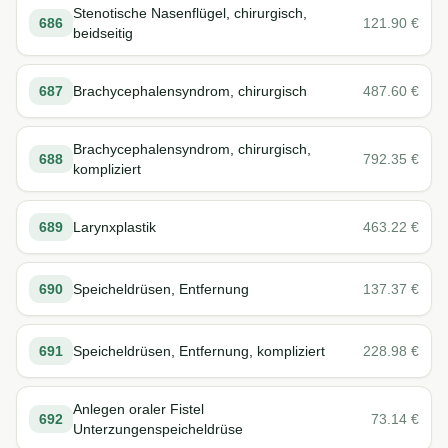
Stenotische Nasenflügel, chirurgisch,
686
121.90
€
beidseitig
687
Brachycephalensyndrom, chirurgisch
487.60
€
Brachycephalensyndrom, chirurgisch,
688
792.35
€
kompliziert
689
Larynxplastik
463.22
€
690
Speicheldrüsen, Entfernung
137.37
€
691
Speicheldrüsen, Entfernung, kompliziert
228.98
€
Anlegen oraler Fistel
692
73.14
€
Unterzungenspeicheldrüse