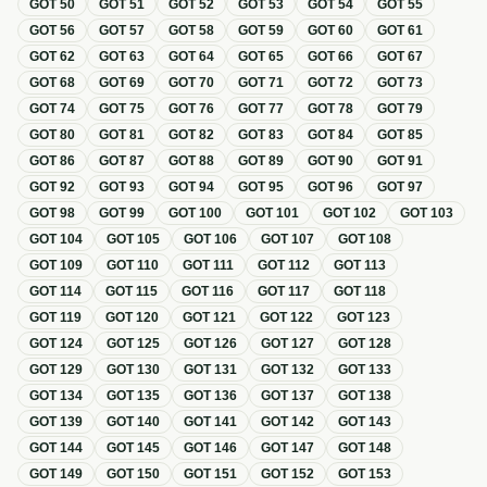
GOT
50
GOT
51
GOT
52
GOT
53
GOT
54
GOT
55
GOT
56
GOT
57
GOT
58
GOT
59
GOT
60
GOT
61
GOT
62
GOT
63
GOT
64
GOT
65
GOT
66
GOT
67
GOT
68
GOT
69
GOT
70
GOT
71
GOT
72
GOT
73
GOT
74
GOT
75
GOT
76
GOT
77
GOT
78
GOT
79
GOT
80
GOT
81
GOT
82
GOT
83
GOT
84
GOT
85
GOT
86
GOT
87
GOT
88
GOT
89
GOT
90
GOT
91
GOT
92
GOT
93
GOT
94
GOT
95
GOT
96
GOT
97
GOT
98
GOT
99
GOT
100
GOT
101
GOT
102
GOT
103
GOT
104
GOT
105
GOT
106
GOT
107
GOT
108
GOT
109
GOT
110
GOT
111
GOT
112
GOT
113
GOT
114
GOT
115
GOT
116
GOT
117
GOT
118
GOT
119
GOT
120
GOT
121
GOT
122
GOT
123
GOT
124
GOT
125
GOT
126
GOT
127
GOT
128
GOT
129
GOT
130
GOT
131
GOT
132
GOT
133
GOT
134
GOT
135
GOT
136
GOT
137
GOT
138
GOT
139
GOT
140
GOT
141
GOT
142
GOT
143
GOT
144
GOT
145
GOT
146
GOT
147
GOT
148
GOT
149
GOT
150
GOT
151
GOT
152
GOT
153