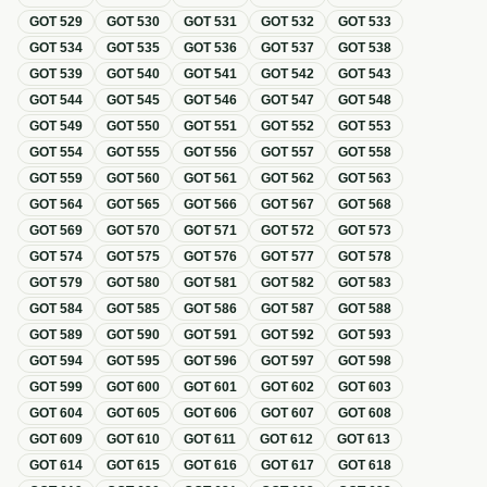
GOT
529
GOT
530
GOT
531
GOT
532
GOT
533
GOT
534
GOT
535
GOT
536
GOT
537
GOT
538
GOT
539
GOT
540
GOT
541
GOT
542
GOT
543
GOT
544
GOT
545
GOT
546
GOT
547
GOT
548
GOT
549
GOT
550
GOT
551
GOT
552
GOT
553
GOT
554
GOT
555
GOT
556
GOT
557
GOT
558
GOT
559
GOT
560
GOT
561
GOT
562
GOT
563
GOT
564
GOT
565
GOT
566
GOT
567
GOT
568
GOT
569
GOT
570
GOT
571
GOT
572
GOT
573
GOT
574
GOT
575
GOT
576
GOT
577
GOT
578
GOT
579
GOT
580
GOT
581
GOT
582
GOT
583
GOT
584
GOT
585
GOT
586
GOT
587
GOT
588
GOT
589
GOT
590
GOT
591
GOT
592
GOT
593
GOT
594
GOT
595
GOT
596
GOT
597
GOT
598
GOT
599
GOT
600
GOT
601
GOT
602
GOT
603
GOT
604
GOT
605
GOT
606
GOT
607
GOT
608
GOT
609
GOT
610
GOT
611
GOT
612
GOT
613
GOT
614
GOT
615
GOT
616
GOT
617
GOT
618