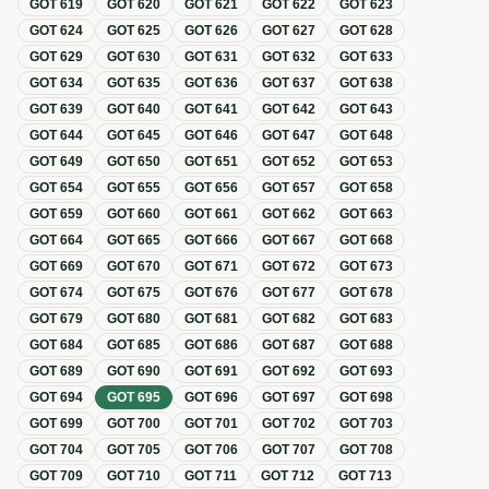
GOT
619
GOT
620
GOT
621
GOT
622
GOT
623
GOT
624
GOT
625
GOT
626
GOT
627
GOT
628
GOT
629
GOT
630
GOT
631
GOT
632
GOT
633
GOT
634
GOT
635
GOT
636
GOT
637
GOT
638
GOT
639
GOT
640
GOT
641
GOT
642
GOT
643
GOT
644
GOT
645
GOT
646
GOT
647
GOT
648
GOT
649
GOT
650
GOT
651
GOT
652
GOT
653
GOT
654
GOT
655
GOT
656
GOT
657
GOT
658
GOT
659
GOT
660
GOT
661
GOT
662
GOT
663
GOT
664
GOT
665
GOT
666
GOT
667
GOT
668
GOT
669
GOT
670
GOT
671
GOT
672
GOT
673
GOT
674
GOT
675
GOT
676
GOT
677
GOT
678
GOT
679
GOT
680
GOT
681
GOT
682
GOT
683
GOT
684
GOT
685
GOT
686
GOT
687
GOT
688
GOT
689
GOT
690
GOT
691
GOT
692
GOT
693
GOT
694
GOT
695
GOT
696
GOT
697
GOT
698
GOT
699
GOT
700
GOT
701
GOT
702
GOT
703
GOT
704
GOT
705
GOT
706
GOT
707
GOT
708
GOT
709
GOT
710
GOT
711
GOT
712
GOT
713