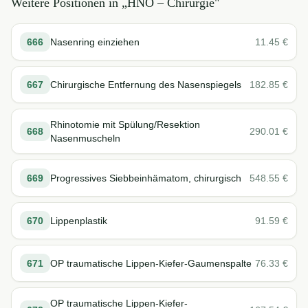
Weitere Positionen in „
HNO – Chirurgie
"
666
Nasenring einziehen
11.45
€
667
Chirurgische Entfernung des Nasenspiegels
182.85
€
Rhinotomie mit Spülung/Resektion
668
290.01
€
Nasenmuscheln
669
Progressives Siebbeinhämatom, chirurgisch
548.55
€
670
Lippenplastik
91.59
€
671
OP traumatische Lippen-Kiefer-Gaumenspalte
76.33
€
OP traumatische Lippen-Kiefer-