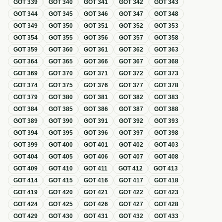
GOT
339
GOT
340
GOT
341
GOT
342
GOT
343
GOT
344
GOT
345
GOT
346
GOT
347
GOT
348
GOT
349
GOT
350
GOT
351
GOT
352
GOT
353
GOT
354
GOT
355
GOT
356
GOT
357
GOT
358
GOT
359
GOT
360
GOT
361
GOT
362
GOT
363
GOT
364
GOT
365
GOT
366
GOT
367
GOT
368
GOT
369
GOT
370
GOT
371
GOT
372
GOT
373
GOT
374
GOT
375
GOT
376
GOT
377
GOT
378
GOT
379
GOT
380
GOT
381
GOT
382
GOT
383
GOT
384
GOT
385
GOT
386
GOT
387
GOT
388
GOT
389
GOT
390
GOT
391
GOT
392
GOT
393
GOT
394
GOT
395
GOT
396
GOT
397
GOT
398
GOT
399
GOT
400
GOT
401
GOT
402
GOT
403
GOT
404
GOT
405
GOT
406
GOT
407
GOT
408
GOT
409
GOT
410
GOT
411
GOT
412
GOT
413
GOT
414
GOT
415
GOT
416
GOT
417
GOT
418
GOT
419
GOT
420
GOT
421
GOT
422
GOT
423
GOT
424
GOT
425
GOT
426
GOT
427
GOT
428
GOT
429
GOT
430
GOT
431
GOT
432
GOT
433