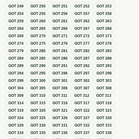
GOT
249
GOT
250
GOT
251
GOT
252
GOT
253
GOT
254
GOT
255
GOT
256
GOT
257
GOT
258
GOT
259
GOT
260
GOT
261
GOT
262
GOT
263
GOT
264
GOT
265
GOT
266
GOT
267
GOT
268
GOT
269
GOT
270
GOT
271
GOT
272
GOT
273
GOT
274
GOT
275
GOT
276
GOT
277
GOT
278
GOT
279
GOT
280
GOT
281
GOT
282
GOT
283
GOT
284
GOT
285
GOT
286
GOT
287
GOT
288
GOT
289
GOT
290
GOT
291
GOT
292
GOT
293
GOT
294
GOT
295
GOT
296
GOT
297
GOT
298
GOT
299
GOT
300
GOT
301
GOT
302
GOT
303
GOT
304
GOT
305
GOT
306
GOT
307
GOT
308
GOT
309
GOT
310
GOT
311
GOT
312
GOT
313
GOT
314
GOT
315
GOT
316
GOT
317
GOT
318
GOT
319
GOT
320
GOT
321
GOT
322
GOT
323
GOT
324
GOT
325
GOT
326
GOT
327
GOT
328
GOT
329
GOT
330
GOT
331
GOT
332
GOT
333
GOT
334
GOT
335
GOT
336
GOT
337
GOT
338