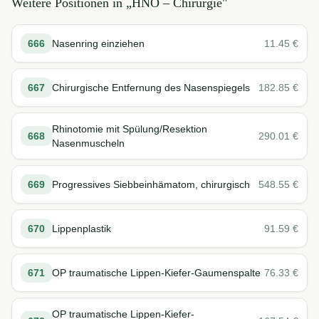
Weitere Positionen in „
HNO – Chirurgie
"
666
Nasenring einziehen
11.45
€
667
Chirurgische Entfernung des Nasenspiegels
182.85
€
Rhinotomie mit Spülung/Resektion
668
290.01
€
Nasenmuscheln
669
Progressives Siebbeinhämatom, chirurgisch
548.55
€
670
Lippenplastik
91.59
€
671
OP traumatische Lippen-Kiefer-Gaumenspalte
76.33
€
OP traumatische Lippen-Kiefer-