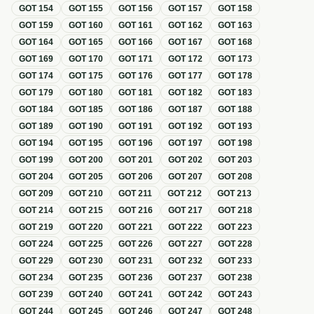
GOT
154
GOT
155
GOT
156
GOT
157
GOT
158
GOT
159
GOT
160
GOT
161
GOT
162
GOT
163
GOT
164
GOT
165
GOT
166
GOT
167
GOT
168
GOT
169
GOT
170
GOT
171
GOT
172
GOT
173
GOT
174
GOT
175
GOT
176
GOT
177
GOT
178
GOT
179
GOT
180
GOT
181
GOT
182
GOT
183
GOT
184
GOT
185
GOT
186
GOT
187
GOT
188
GOT
189
GOT
190
GOT
191
GOT
192
GOT
193
GOT
194
GOT
195
GOT
196
GOT
197
GOT
198
GOT
199
GOT
200
GOT
201
GOT
202
GOT
203
GOT
204
GOT
205
GOT
206
GOT
207
GOT
208
GOT
209
GOT
210
GOT
211
GOT
212
GOT
213
GOT
214
GOT
215
GOT
216
GOT
217
GOT
218
GOT
219
GOT
220
GOT
221
GOT
222
GOT
223
GOT
224
GOT
225
GOT
226
GOT
227
GOT
228
GOT
229
GOT
230
GOT
231
GOT
232
GOT
233
GOT
234
GOT
235
GOT
236
GOT
237
GOT
238
GOT
239
GOT
240
GOT
241
GOT
242
GOT
243
GOT
244
GOT
245
GOT
246
GOT
247
GOT
248