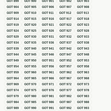
GOT
899
GOT
900
GOT
901
GOT
902
GOT
903
GOT
904
GOT
905
GOT
906
GOT
907
GOT
908
GOT
909
GOT
910
GOT
911
GOT
912
GOT
913
GOT
914
GOT
915
GOT
916
GOT
917
GOT
918
GOT
919
GOT
920
GOT
921
GOT
922
GOT
923
GOT
924
GOT
925
GOT
926
GOT
927
GOT
928
GOT
929
GOT
930
GOT
931
GOT
932
GOT
933
GOT
934
GOT
935
GOT
936
GOT
937
GOT
938
GOT
939
GOT
940
GOT
941
GOT
942
GOT
943
GOT
944
GOT
945
GOT
946
GOT
947
GOT
948
GOT
949
GOT
950
GOT
951
GOT
952
GOT
953
GOT
954
GOT
955
GOT
956
GOT
957
GOT
958
GOT
959
GOT
960
GOT
961
GOT
962
GOT
963
GOT
964
GOT
965
GOT
966
GOT
967
GOT
968
GOT
969
GOT
970
GOT
971
GOT
972
GOT
973
GOT
974
GOT
975
GOT
976
GOT
977
GOT
978
GOT
979
GOT
980
GOT
981
GOT
982
GOT
983
GOT
984
GOT
985
GOT
986
GOT
987
GOT
988
GOT
989
GOT
990
GOT
991
GOT
992
GOT
993