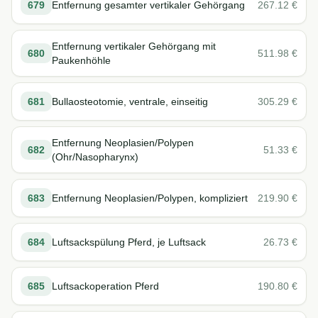
679
Entfernung gesamter vertikaler Gehörgang
267.12
€
Entfernung vertikaler Gehörgang mit
680
511.98
€
Paukenhöhle
681
Bullaosteotomie, ventrale, einseitig
305.29
€
Entfernung Neoplasien/Polypen
682
51.33
€
(Ohr/Nasopharynx)
683
Entfernung Neoplasien/Polypen, kompliziert
219.90
€
684
Luftsackspülung Pferd, je Luftsack
26.73
€
685
Luftsackoperation Pferd
190.80
€