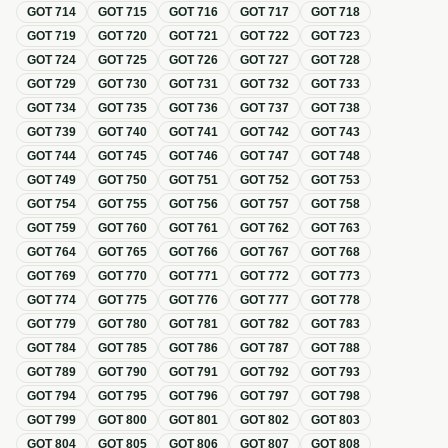
GOT
714
GOT
715
GOT
716
GOT
717
GOT
718
GOT
719
GOT
720
GOT
721
GOT
722
GOT
723
GOT
724
GOT
725
GOT
726
GOT
727
GOT
728
GOT
729
GOT
730
GOT
731
GOT
732
GOT
733
GOT
734
GOT
735
GOT
736
GOT
737
GOT
738
GOT
739
GOT
740
GOT
741
GOT
742
GOT
743
GOT
744
GOT
745
GOT
746
GOT
747
GOT
748
GOT
749
GOT
750
GOT
751
GOT
752
GOT
753
GOT
754
GOT
755
GOT
756
GOT
757
GOT
758
GOT
759
GOT
760
GOT
761
GOT
762
GOT
763
GOT
764
GOT
765
GOT
766
GOT
767
GOT
768
GOT
769
GOT
770
GOT
771
GOT
772
GOT
773
GOT
774
GOT
775
GOT
776
GOT
777
GOT
778
GOT
779
GOT
780
GOT
781
GOT
782
GOT
783
GOT
784
GOT
785
GOT
786
GOT
787
GOT
788
GOT
789
GOT
790
GOT
791
GOT
792
GOT
793
GOT
794
GOT
795
GOT
796
GOT
797
GOT
798
GOT
799
GOT
800
GOT
801
GOT
802
GOT
803
GOT
804
GOT
805
GOT
806
GOT
807
GOT
808