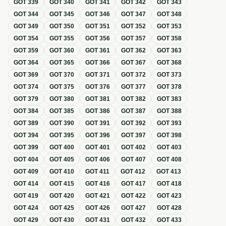
GOT
339
GOT
340
GOT
341
GOT
342
GOT
343
GOT
344
GOT
345
GOT
346
GOT
347
GOT
348
GOT
349
GOT
350
GOT
351
GOT
352
GOT
353
GOT
354
GOT
355
GOT
356
GOT
357
GOT
358
GOT
359
GOT
360
GOT
361
GOT
362
GOT
363
GOT
364
GOT
365
GOT
366
GOT
367
GOT
368
GOT
369
GOT
370
GOT
371
GOT
372
GOT
373
GOT
374
GOT
375
GOT
376
GOT
377
GOT
378
GOT
379
GOT
380
GOT
381
GOT
382
GOT
383
GOT
384
GOT
385
GOT
386
GOT
387
GOT
388
GOT
389
GOT
390
GOT
391
GOT
392
GOT
393
GOT
394
GOT
395
GOT
396
GOT
397
GOT
398
GOT
399
GOT
400
GOT
401
GOT
402
GOT
403
GOT
404
GOT
405
GOT
406
GOT
407
GOT
408
GOT
409
GOT
410
GOT
411
GOT
412
GOT
413
GOT
414
GOT
415
GOT
416
GOT
417
GOT
418
GOT
419
GOT
420
GOT
421
GOT
422
GOT
423
GOT
424
GOT
425
GOT
426
GOT
427
GOT
428
GOT
429
GOT
430
GOT
431
GOT
432
GOT
433