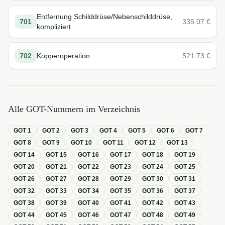
Entfernung Schilddrüse/Nebenschilddrüse,
701
335.07
€
kompliziert
702
Kopperoperation
521.73
€
Alle GOT-Nummern im Verzeichnis
GOT
1
GOT
2
GOT
3
GOT
4
GOT
5
GOT
6
GOT
7
GOT
8
GOT
9
GOT
10
GOT
11
GOT
12
GOT
13
GOT
14
GOT
15
GOT
16
GOT
17
GOT
18
GOT
19
GOT
20
GOT
21
GOT
22
GOT
23
GOT
24
GOT
25
GOT
26
GOT
27
GOT
28
GOT
29
GOT
30
GOT
31
GOT
32
GOT
33
GOT
34
GOT
35
GOT
36
GOT
37
GOT
38
GOT
39
GOT
40
GOT
41
GOT
42
GOT
43
GOT
44
GOT
45
GOT
46
GOT
47
GOT
48
GOT
49