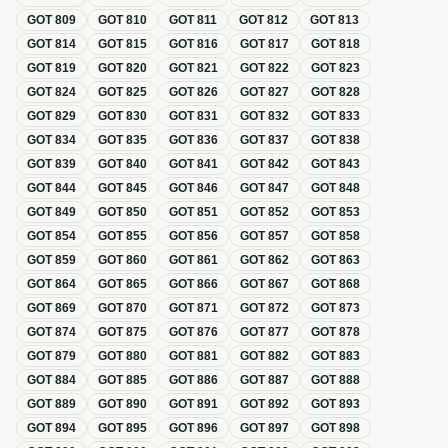
GOT
809
GOT
810
GOT
811
GOT
812
GOT
813
GOT
814
GOT
815
GOT
816
GOT
817
GOT
818
GOT
819
GOT
820
GOT
821
GOT
822
GOT
823
GOT
824
GOT
825
GOT
826
GOT
827
GOT
828
GOT
829
GOT
830
GOT
831
GOT
832
GOT
833
GOT
834
GOT
835
GOT
836
GOT
837
GOT
838
GOT
839
GOT
840
GOT
841
GOT
842
GOT
843
GOT
844
GOT
845
GOT
846
GOT
847
GOT
848
GOT
849
GOT
850
GOT
851
GOT
852
GOT
853
GOT
854
GOT
855
GOT
856
GOT
857
GOT
858
GOT
859
GOT
860
GOT
861
GOT
862
GOT
863
GOT
864
GOT
865
GOT
866
GOT
867
GOT
868
GOT
869
GOT
870
GOT
871
GOT
872
GOT
873
GOT
874
GOT
875
GOT
876
GOT
877
GOT
878
GOT
879
GOT
880
GOT
881
GOT
882
GOT
883
GOT
884
GOT
885
GOT
886
GOT
887
GOT
888
GOT
889
GOT
890
GOT
891
GOT
892
GOT
893
GOT
894
GOT
895
GOT
896
GOT
897
GOT
898