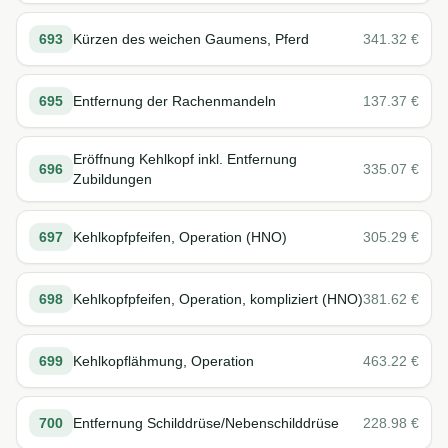
693
Kürzen des weichen Gaumens, Pferd
341.32
€
695
Entfernung der Rachenmandeln
137.37
€
Eröffnung Kehlkopf inkl. Entfernung
696
335.07
€
Zubildungen
697
Kehlkopfpfeifen, Operation (HNO)
305.29
€
698
Kehlkopfpfeifen, Operation, kompliziert (HNO)
381.62
€
699
Kehlkopflähmung, Operation
463.22
€
700
Entfernung Schilddrüse/Nebenschilddrüse
228.98
€