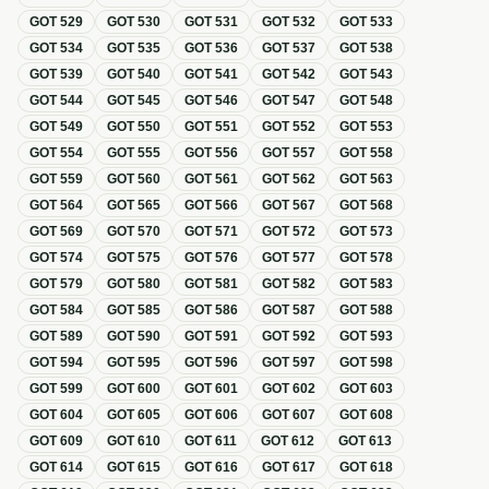
GOT
529
GOT
530
GOT
531
GOT
532
GOT
533
GOT
534
GOT
535
GOT
536
GOT
537
GOT
538
GOT
539
GOT
540
GOT
541
GOT
542
GOT
543
GOT
544
GOT
545
GOT
546
GOT
547
GOT
548
GOT
549
GOT
550
GOT
551
GOT
552
GOT
553
GOT
554
GOT
555
GOT
556
GOT
557
GOT
558
GOT
559
GOT
560
GOT
561
GOT
562
GOT
563
GOT
564
GOT
565
GOT
566
GOT
567
GOT
568
GOT
569
GOT
570
GOT
571
GOT
572
GOT
573
GOT
574
GOT
575
GOT
576
GOT
577
GOT
578
GOT
579
GOT
580
GOT
581
GOT
582
GOT
583
GOT
584
GOT
585
GOT
586
GOT
587
GOT
588
GOT
589
GOT
590
GOT
591
GOT
592
GOT
593
GOT
594
GOT
595
GOT
596
GOT
597
GOT
598
GOT
599
GOT
600
GOT
601
GOT
602
GOT
603
GOT
604
GOT
605
GOT
606
GOT
607
GOT
608
GOT
609
GOT
610
GOT
611
GOT
612
GOT
613
GOT
614
GOT
615
GOT
616
GOT
617
GOT
618