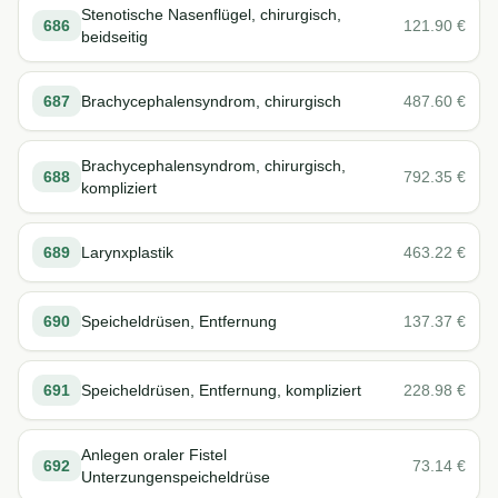
Stenotische Nasenflügel, chirurgisch,
686
121.90
€
beidseitig
687
Brachycephalensyndrom, chirurgisch
487.60
€
Brachycephalensyndrom, chirurgisch,
688
792.35
€
kompliziert
689
Larynxplastik
463.22
€
690
Speicheldrüsen, Entfernung
137.37
€
691
Speicheldrüsen, Entfernung, kompliziert
228.98
€
Anlegen oraler Fistel
692
73.14
€
Unterzungenspeicheldrüse