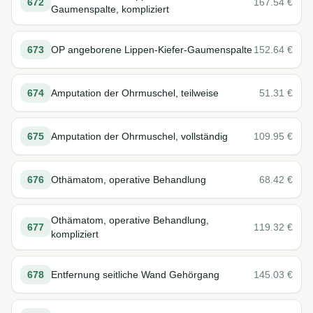
672
167.54
€
Gaumenspalte, kompliziert
673
OP angeborene Lippen-Kiefer-Gaumenspalte
152.64
€
674
Amputation der Ohrmuschel, teilweise
51.31
€
675
Amputation der Ohrmuschel, vollständig
109.95
€
676
Othämatom, operative Behandlung
68.42
€
Othämatom, operative Behandlung,
677
119.32
€
kompliziert
678
Entfernung seitliche Wand Gehörgang
145.03
€