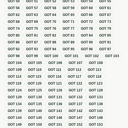
GOT
50
GOT
51
GOT
52
GOT
53
GOT
54
GOT
55
GOT
56
GOT
57
GOT
58
GOT
59
GOT
60
GOT
61
GOT
62
GOT
63
GOT
64
GOT
65
GOT
66
GOT
67
GOT
68
GOT
69
GOT
70
GOT
71
GOT
72
GOT
73
GOT
74
GOT
75
GOT
76
GOT
77
GOT
78
GOT
79
GOT
80
GOT
81
GOT
82
GOT
83
GOT
84
GOT
85
GOT
86
GOT
87
GOT
88
GOT
89
GOT
90
GOT
91
GOT
92
GOT
93
GOT
94
GOT
95
GOT
96
GOT
97
GOT
98
GOT
99
GOT
100
GOT
101
GOT
102
GOT
103
GOT
104
GOT
105
GOT
106
GOT
107
GOT
108
GOT
109
GOT
110
GOT
111
GOT
112
GOT
113
GOT
114
GOT
115
GOT
116
GOT
117
GOT
118
GOT
119
GOT
120
GOT
121
GOT
122
GOT
123
GOT
124
GOT
125
GOT
126
GOT
127
GOT
128
GOT
129
GOT
130
GOT
131
GOT
132
GOT
133
GOT
134
GOT
135
GOT
136
GOT
137
GOT
138
GOT
139
GOT
140
GOT
141
GOT
142
GOT
143
GOT
144
GOT
145
GOT
146
GOT
147
GOT
148
GOT
149
GOT
150
GOT
151
GOT
152
GOT
153