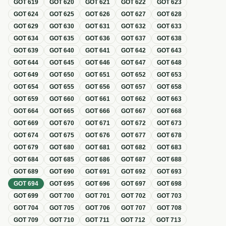
GOT
619
GOT
620
GOT
621
GOT
622
GOT
623
GOT
624
GOT
625
GOT
626
GOT
627
GOT
628
GOT
629
GOT
630
GOT
631
GOT
632
GOT
633
GOT
634
GOT
635
GOT
636
GOT
637
GOT
638
GOT
639
GOT
640
GOT
641
GOT
642
GOT
643
GOT
644
GOT
645
GOT
646
GOT
647
GOT
648
GOT
649
GOT
650
GOT
651
GOT
652
GOT
653
GOT
654
GOT
655
GOT
656
GOT
657
GOT
658
GOT
659
GOT
660
GOT
661
GOT
662
GOT
663
GOT
664
GOT
665
GOT
666
GOT
667
GOT
668
GOT
669
GOT
670
GOT
671
GOT
672
GOT
673
GOT
674
GOT
675
GOT
676
GOT
677
GOT
678
GOT
679
GOT
680
GOT
681
GOT
682
GOT
683
GOT
684
GOT
685
GOT
686
GOT
687
GOT
688
GOT
689
GOT
690
GOT
691
GOT
692
GOT
693
GOT
694
GOT
695
GOT
696
GOT
697
GOT
698
GOT
699
GOT
700
GOT
701
GOT
702
GOT
703
GOT
704
GOT
705
GOT
706
GOT
707
GOT
708
GOT
709
GOT
710
GOT
711
GOT
712
GOT
713