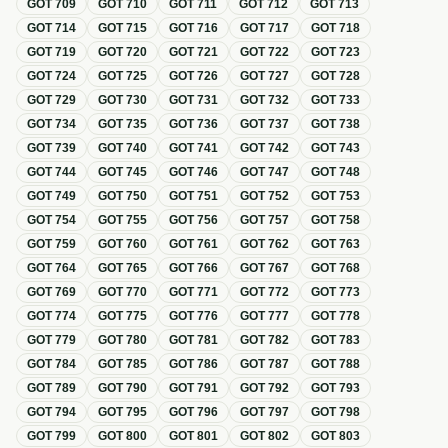
GOT
709
GOT
710
GOT
711
GOT
712
GOT
713
GOT
714
GOT
715
GOT
716
GOT
717
GOT
718
GOT
719
GOT
720
GOT
721
GOT
722
GOT
723
GOT
724
GOT
725
GOT
726
GOT
727
GOT
728
GOT
729
GOT
730
GOT
731
GOT
732
GOT
733
GOT
734
GOT
735
GOT
736
GOT
737
GOT
738
GOT
739
GOT
740
GOT
741
GOT
742
GOT
743
GOT
744
GOT
745
GOT
746
GOT
747
GOT
748
GOT
749
GOT
750
GOT
751
GOT
752
GOT
753
GOT
754
GOT
755
GOT
756
GOT
757
GOT
758
GOT
759
GOT
760
GOT
761
GOT
762
GOT
763
GOT
764
GOT
765
GOT
766
GOT
767
GOT
768
GOT
769
GOT
770
GOT
771
GOT
772
GOT
773
GOT
774
GOT
775
GOT
776
GOT
777
GOT
778
GOT
779
GOT
780
GOT
781
GOT
782
GOT
783
GOT
784
GOT
785
GOT
786
GOT
787
GOT
788
GOT
789
GOT
790
GOT
791
GOT
792
GOT
793
GOT
794
GOT
795
GOT
796
GOT
797
GOT
798
GOT
799
GOT
800
GOT
801
GOT
802
GOT
803