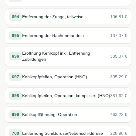
694
Entfernung der Zunge, teilweise
106.81
€
695
Entfernung der Rachenmandeln
137.37
€
Eröffnung Kehlkopf inkl. Entfernung
696
335.07
€
Zubildungen
697
Kehlkopfpfeifen, Operation (HNO)
305.29
€
698
Kehlkopfpfeifen, Operation, kompliziert (HNO)
381.62
€
699
Kehlkopflähmung, Operation
463.22
€
700
Entfernung Schilddrüse/Nebenschilddrüse
228.98
€