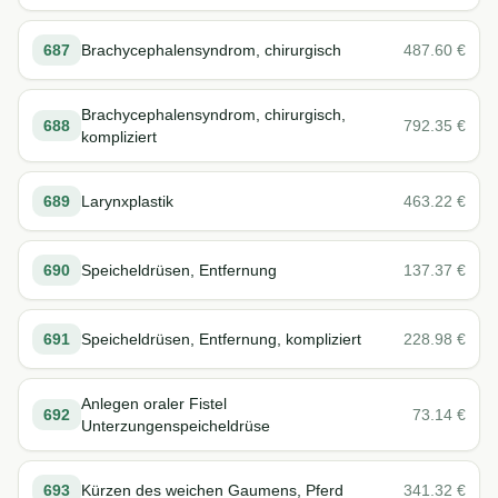
687
Brachycephalensyndrom, chirurgisch
487.60
€
Brachycephalensyndrom, chirurgisch,
688
792.35
€
kompliziert
689
Larynxplastik
463.22
€
690
Speicheldrüsen, Entfernung
137.37
€
691
Speicheldrüsen, Entfernung, kompliziert
228.98
€
Anlegen oraler Fistel
692
73.14
€
Unterzungenspeicheldrüse
693
Kürzen des weichen Gaumens, Pferd
341.32
€