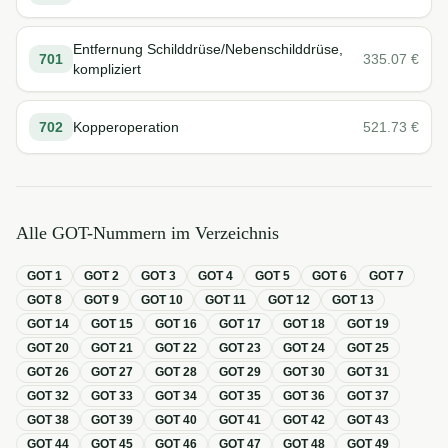
Entfernung Schilddrüse/Nebenschilddrüse,
701
335.07
€
kompliziert
702
Kopperoperation
521.73
€
Alle GOT-Nummern im Verzeichnis
GOT
1
GOT
2
GOT
3
GOT
4
GOT
5
GOT
6
GOT
7
GOT
8
GOT
9
GOT
10
GOT
11
GOT
12
GOT
13
GOT
14
GOT
15
GOT
16
GOT
17
GOT
18
GOT
19
GOT
20
GOT
21
GOT
22
GOT
23
GOT
24
GOT
25
GOT
26
GOT
27
GOT
28
GOT
29
GOT
30
GOT
31
GOT
32
GOT
33
GOT
34
GOT
35
GOT
36
GOT
37
GOT
38
GOT
39
GOT
40
GOT
41
GOT
42
GOT
43
GOT
44
GOT
45
GOT
46
GOT
47
GOT
48
GOT
49