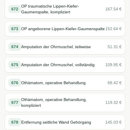
OP traumatische Lippen-Kiefer-
672
167.54
€
Gaumenspalte, kompliziert
673
OP angeborene Lippen-Kiefer-Gaumenspalte
152.64
€
674
Amputation der Ohrmuschel, teilweise
51.31
€
675
Amputation der Ohrmuschel, vollständig
109.95
€
676
Othämatom, operative Behandlung
68.42
€
Othämatom, operative Behandlung,
677
119.32
€
kompliziert
678
Entfernung seitliche Wand Gehörgang
145.03
€