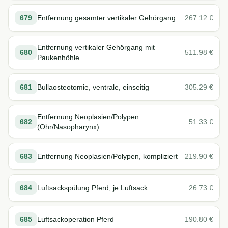
679
Entfernung gesamter vertikaler Gehörgang
267.12
€
Entfernung vertikaler Gehörgang mit
680
511.98
€
Paukenhöhle
681
Bullaosteotomie, ventrale, einseitig
305.29
€
Entfernung Neoplasien/Polypen
682
51.33
€
(Ohr/Nasopharynx)
683
Entfernung Neoplasien/Polypen, kompliziert
219.90
€
684
Luftsackspülung Pferd, je Luftsack
26.73
€
685
Luftsackoperation Pferd
190.80
€