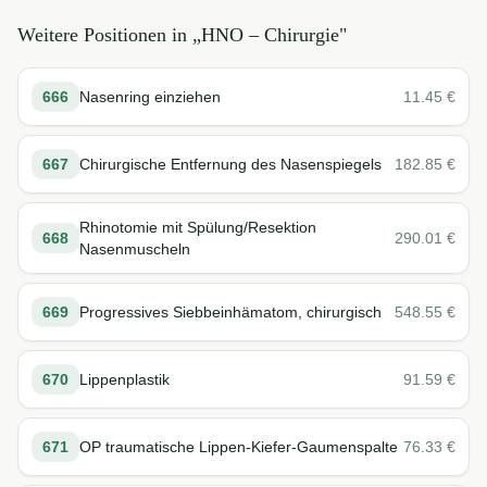
Weitere Positionen in „
HNO – Chirurgie
"
666
Nasenring einziehen
11.45
€
667
Chirurgische Entfernung des Nasenspiegels
182.85
€
Rhinotomie mit Spülung/Resektion
668
290.01
€
Nasenmuscheln
669
Progressives Siebbeinhämatom, chirurgisch
548.55
€
670
Lippenplastik
91.59
€
671
OP traumatische Lippen-Kiefer-Gaumenspalte
76.33
€