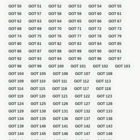
GOT
50
GOT
51
GOT
52
GOT
53
GOT
54
GOT
55
GOT
56
GOT
57
GOT
58
GOT
59
GOT
60
GOT
61
GOT
62
GOT
63
GOT
64
GOT
65
GOT
66
GOT
67
GOT
68
GOT
69
GOT
70
GOT
71
GOT
72
GOT
73
GOT
74
GOT
75
GOT
76
GOT
77
GOT
78
GOT
79
GOT
80
GOT
81
GOT
82
GOT
83
GOT
84
GOT
85
GOT
86
GOT
87
GOT
88
GOT
89
GOT
90
GOT
91
GOT
92
GOT
93
GOT
94
GOT
95
GOT
96
GOT
97
GOT
98
GOT
99
GOT
100
GOT
101
GOT
102
GOT
103
GOT
104
GOT
105
GOT
106
GOT
107
GOT
108
GOT
109
GOT
110
GOT
111
GOT
112
GOT
113
GOT
114
GOT
115
GOT
116
GOT
117
GOT
118
GOT
119
GOT
120
GOT
121
GOT
122
GOT
123
GOT
124
GOT
125
GOT
126
GOT
127
GOT
128
GOT
129
GOT
130
GOT
131
GOT
132
GOT
133
GOT
134
GOT
135
GOT
136
GOT
137
GOT
138
GOT
139
GOT
140
GOT
141
GOT
142
GOT
143
GOT
144
GOT
145
GOT
146
GOT
147
GOT
148