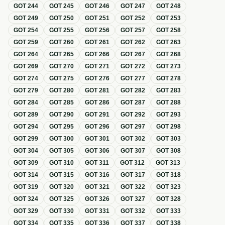
GOT
244
GOT
245
GOT
246
GOT
247
GOT
248
GOT
249
GOT
250
GOT
251
GOT
252
GOT
253
GOT
254
GOT
255
GOT
256
GOT
257
GOT
258
GOT
259
GOT
260
GOT
261
GOT
262
GOT
263
GOT
264
GOT
265
GOT
266
GOT
267
GOT
268
GOT
269
GOT
270
GOT
271
GOT
272
GOT
273
GOT
274
GOT
275
GOT
276
GOT
277
GOT
278
GOT
279
GOT
280
GOT
281
GOT
282
GOT
283
GOT
284
GOT
285
GOT
286
GOT
287
GOT
288
GOT
289
GOT
290
GOT
291
GOT
292
GOT
293
GOT
294
GOT
295
GOT
296
GOT
297
GOT
298
GOT
299
GOT
300
GOT
301
GOT
302
GOT
303
GOT
304
GOT
305
GOT
306
GOT
307
GOT
308
GOT
309
GOT
310
GOT
311
GOT
312
GOT
313
GOT
314
GOT
315
GOT
316
GOT
317
GOT
318
GOT
319
GOT
320
GOT
321
GOT
322
GOT
323
GOT
324
GOT
325
GOT
326
GOT
327
GOT
328
GOT
329
GOT
330
GOT
331
GOT
332
GOT
333
GOT
334
GOT
335
GOT
336
GOT
337
GOT
338