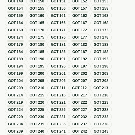
GOT
149
GOT
150
GOT
151
GOT
152
GOT
153
GOT
154
GOT
155
GOT
156
GOT
157
GOT
158
GOT
159
GOT
160
GOT
161
GOT
162
GOT
163
GOT
164
GOT
165
GOT
166
GOT
167
GOT
168
GOT
169
GOT
170
GOT
171
GOT
172
GOT
173
GOT
174
GOT
175
GOT
176
GOT
177
GOT
178
GOT
179
GOT
180
GOT
181
GOT
182
GOT
183
GOT
184
GOT
185
GOT
186
GOT
187
GOT
188
GOT
189
GOT
190
GOT
191
GOT
192
GOT
193
GOT
194
GOT
195
GOT
196
GOT
197
GOT
198
GOT
199
GOT
200
GOT
201
GOT
202
GOT
203
GOT
204
GOT
205
GOT
206
GOT
207
GOT
208
GOT
209
GOT
210
GOT
211
GOT
212
GOT
213
GOT
214
GOT
215
GOT
216
GOT
217
GOT
218
GOT
219
GOT
220
GOT
221
GOT
222
GOT
223
GOT
224
GOT
225
GOT
226
GOT
227
GOT
228
GOT
229
GOT
230
GOT
231
GOT
232
GOT
233
GOT
234
GOT
235
GOT
236
GOT
237
GOT
238
GOT
239
GOT
240
GOT
241
GOT
242
GOT
243