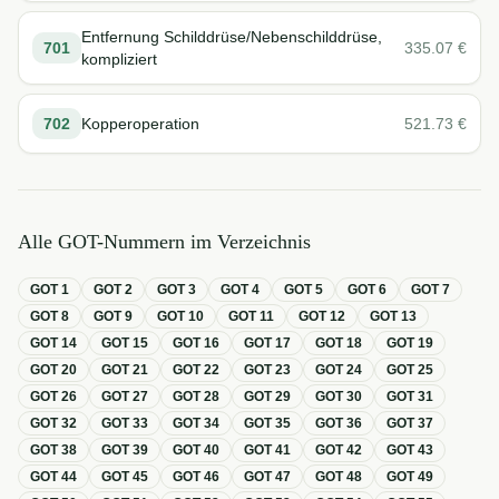
Entfernung Schilddrüse/Nebenschilddrüse,
701
335.07
€
kompliziert
702
Kopperoperation
521.73
€
Alle GOT-Nummern im Verzeichnis
GOT
1
GOT
2
GOT
3
GOT
4
GOT
5
GOT
6
GOT
7
GOT
8
GOT
9
GOT
10
GOT
11
GOT
12
GOT
13
GOT
14
GOT
15
GOT
16
GOT
17
GOT
18
GOT
19
GOT
20
GOT
21
GOT
22
GOT
23
GOT
24
GOT
25
GOT
26
GOT
27
GOT
28
GOT
29
GOT
30
GOT
31
GOT
32
GOT
33
GOT
34
GOT
35
GOT
36
GOT
37
GOT
38
GOT
39
GOT
40
GOT
41
GOT
42
GOT
43
GOT
44
GOT
45
GOT
46
GOT
47
GOT
48
GOT
49