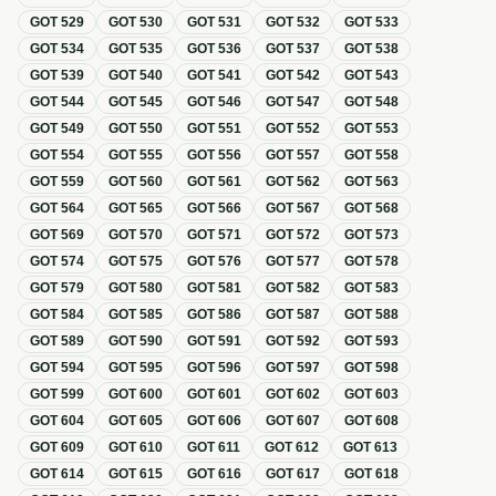
GOT
529
GOT
530
GOT
531
GOT
532
GOT
533
GOT
534
GOT
535
GOT
536
GOT
537
GOT
538
GOT
539
GOT
540
GOT
541
GOT
542
GOT
543
GOT
544
GOT
545
GOT
546
GOT
547
GOT
548
GOT
549
GOT
550
GOT
551
GOT
552
GOT
553
GOT
554
GOT
555
GOT
556
GOT
557
GOT
558
GOT
559
GOT
560
GOT
561
GOT
562
GOT
563
GOT
564
GOT
565
GOT
566
GOT
567
GOT
568
GOT
569
GOT
570
GOT
571
GOT
572
GOT
573
GOT
574
GOT
575
GOT
576
GOT
577
GOT
578
GOT
579
GOT
580
GOT
581
GOT
582
GOT
583
GOT
584
GOT
585
GOT
586
GOT
587
GOT
588
GOT
589
GOT
590
GOT
591
GOT
592
GOT
593
GOT
594
GOT
595
GOT
596
GOT
597
GOT
598
GOT
599
GOT
600
GOT
601
GOT
602
GOT
603
GOT
604
GOT
605
GOT
606
GOT
607
GOT
608
GOT
609
GOT
610
GOT
611
GOT
612
GOT
613
GOT
614
GOT
615
GOT
616
GOT
617
GOT
618