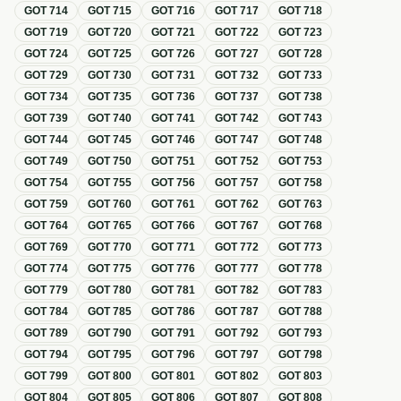
GOT
714
GOT
715
GOT
716
GOT
717
GOT
718
GOT
719
GOT
720
GOT
721
GOT
722
GOT
723
GOT
724
GOT
725
GOT
726
GOT
727
GOT
728
GOT
729
GOT
730
GOT
731
GOT
732
GOT
733
GOT
734
GOT
735
GOT
736
GOT
737
GOT
738
GOT
739
GOT
740
GOT
741
GOT
742
GOT
743
GOT
744
GOT
745
GOT
746
GOT
747
GOT
748
GOT
749
GOT
750
GOT
751
GOT
752
GOT
753
GOT
754
GOT
755
GOT
756
GOT
757
GOT
758
GOT
759
GOT
760
GOT
761
GOT
762
GOT
763
GOT
764
GOT
765
GOT
766
GOT
767
GOT
768
GOT
769
GOT
770
GOT
771
GOT
772
GOT
773
GOT
774
GOT
775
GOT
776
GOT
777
GOT
778
GOT
779
GOT
780
GOT
781
GOT
782
GOT
783
GOT
784
GOT
785
GOT
786
GOT
787
GOT
788
GOT
789
GOT
790
GOT
791
GOT
792
GOT
793
GOT
794
GOT
795
GOT
796
GOT
797
GOT
798
GOT
799
GOT
800
GOT
801
GOT
802
GOT
803
GOT
804
GOT
805
GOT
806
GOT
807
GOT
808