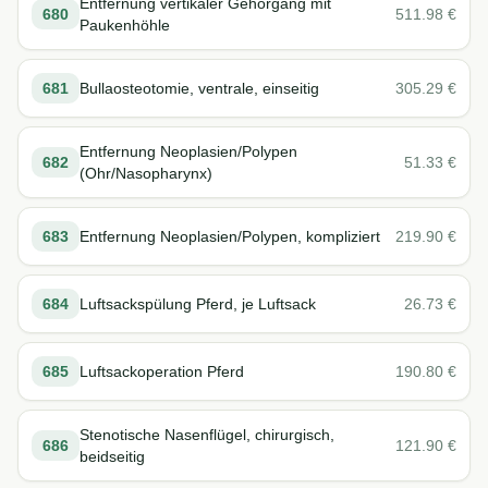
Entfernung vertikaler Gehörgang mit
680
511.98
€
Paukenhöhle
681
Bullaosteotomie, ventrale, einseitig
305.29
€
Entfernung Neoplasien/Polypen
682
51.33
€
(Ohr/Nasopharynx)
683
Entfernung Neoplasien/Polypen, kompliziert
219.90
€
684
Luftsackspülung Pferd, je Luftsack
26.73
€
685
Luftsackoperation Pferd
190.80
€
Stenotische Nasenflügel, chirurgisch,
686
121.90
€
beidseitig