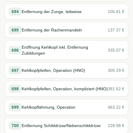
694
Entfernung der Zunge, teilweise
106.81
€
695
Entfernung der Rachenmandeln
137.37
€
Eröffnung Kehlkopf inkl. Entfernung
696
335.07
€
Zubildungen
697
Kehlkopfpfeifen, Operation (HNO)
305.29
€
698
Kehlkopfpfeifen, Operation, kompliziert (HNO)
381.62
€
699
Kehlkopflähmung, Operation
463.22
€
700
Entfernung Schilddrüse/Nebenschilddrüse
228.98
€