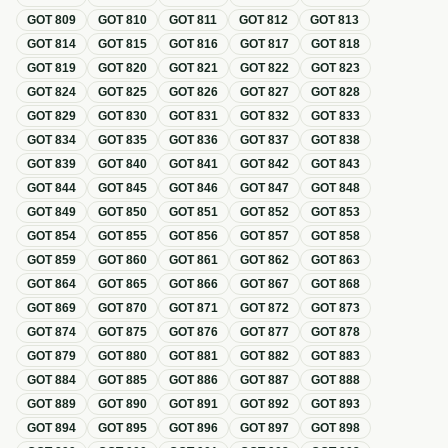
GOT
809
GOT
810
GOT
811
GOT
812
GOT
813
GOT
814
GOT
815
GOT
816
GOT
817
GOT
818
GOT
819
GOT
820
GOT
821
GOT
822
GOT
823
GOT
824
GOT
825
GOT
826
GOT
827
GOT
828
GOT
829
GOT
830
GOT
831
GOT
832
GOT
833
GOT
834
GOT
835
GOT
836
GOT
837
GOT
838
GOT
839
GOT
840
GOT
841
GOT
842
GOT
843
GOT
844
GOT
845
GOT
846
GOT
847
GOT
848
GOT
849
GOT
850
GOT
851
GOT
852
GOT
853
GOT
854
GOT
855
GOT
856
GOT
857
GOT
858
GOT
859
GOT
860
GOT
861
GOT
862
GOT
863
GOT
864
GOT
865
GOT
866
GOT
867
GOT
868
GOT
869
GOT
870
GOT
871
GOT
872
GOT
873
GOT
874
GOT
875
GOT
876
GOT
877
GOT
878
GOT
879
GOT
880
GOT
881
GOT
882
GOT
883
GOT
884
GOT
885
GOT
886
GOT
887
GOT
888
GOT
889
GOT
890
GOT
891
GOT
892
GOT
893
GOT
894
GOT
895
GOT
896
GOT
897
GOT
898