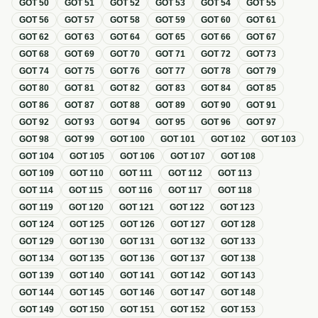
GOT
50
GOT
51
GOT
52
GOT
53
GOT
54
GOT
55
GOT
56
GOT
57
GOT
58
GOT
59
GOT
60
GOT
61
GOT
62
GOT
63
GOT
64
GOT
65
GOT
66
GOT
67
GOT
68
GOT
69
GOT
70
GOT
71
GOT
72
GOT
73
GOT
74
GOT
75
GOT
76
GOT
77
GOT
78
GOT
79
GOT
80
GOT
81
GOT
82
GOT
83
GOT
84
GOT
85
GOT
86
GOT
87
GOT
88
GOT
89
GOT
90
GOT
91
GOT
92
GOT
93
GOT
94
GOT
95
GOT
96
GOT
97
GOT
98
GOT
99
GOT
100
GOT
101
GOT
102
GOT
103
GOT
104
GOT
105
GOT
106
GOT
107
GOT
108
GOT
109
GOT
110
GOT
111
GOT
112
GOT
113
GOT
114
GOT
115
GOT
116
GOT
117
GOT
118
GOT
119
GOT
120
GOT
121
GOT
122
GOT
123
GOT
124
GOT
125
GOT
126
GOT
127
GOT
128
GOT
129
GOT
130
GOT
131
GOT
132
GOT
133
GOT
134
GOT
135
GOT
136
GOT
137
GOT
138
GOT
139
GOT
140
GOT
141
GOT
142
GOT
143
GOT
144
GOT
145
GOT
146
GOT
147
GOT
148
GOT
149
GOT
150
GOT
151
GOT
152
GOT
153