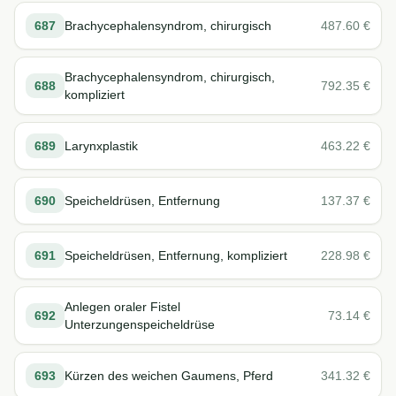
687
Brachycephalensyndrom, chirurgisch
487.60
€
Brachycephalensyndrom, chirurgisch,
688
792.35
€
kompliziert
689
Larynxplastik
463.22
€
690
Speicheldrüsen, Entfernung
137.37
€
691
Speicheldrüsen, Entfernung, kompliziert
228.98
€
Anlegen oraler Fistel
692
73.14
€
Unterzungenspeicheldrüse
693
Kürzen des weichen Gaumens, Pferd
341.32
€