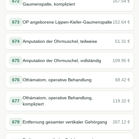
672
167.54
€
Gaumenspalte, kompliziert
673
OP angeborene Lippen-Kiefer-Gaumenspalte
152.64
€
674
Amputation der Ohrmuschel, teilweise
51.31
€
675
Amputation der Ohrmuschel, vollständig
109.95
€
676
Othämatom, operative Behandlung
68.42
€
Othämatom, operative Behandlung,
677
119.32
€
kompliziert
679
Entfernung gesamter vertikaler Gehörgang
267.12
€