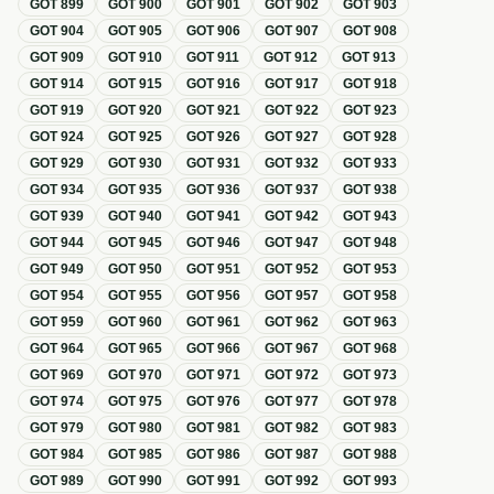
GOT
899
GOT
900
GOT
901
GOT
902
GOT
903
GOT
904
GOT
905
GOT
906
GOT
907
GOT
908
GOT
909
GOT
910
GOT
911
GOT
912
GOT
913
GOT
914
GOT
915
GOT
916
GOT
917
GOT
918
GOT
919
GOT
920
GOT
921
GOT
922
GOT
923
GOT
924
GOT
925
GOT
926
GOT
927
GOT
928
GOT
929
GOT
930
GOT
931
GOT
932
GOT
933
GOT
934
GOT
935
GOT
936
GOT
937
GOT
938
GOT
939
GOT
940
GOT
941
GOT
942
GOT
943
GOT
944
GOT
945
GOT
946
GOT
947
GOT
948
GOT
949
GOT
950
GOT
951
GOT
952
GOT
953
GOT
954
GOT
955
GOT
956
GOT
957
GOT
958
GOT
959
GOT
960
GOT
961
GOT
962
GOT
963
GOT
964
GOT
965
GOT
966
GOT
967
GOT
968
GOT
969
GOT
970
GOT
971
GOT
972
GOT
973
GOT
974
GOT
975
GOT
976
GOT
977
GOT
978
GOT
979
GOT
980
GOT
981
GOT
982
GOT
983
GOT
984
GOT
985
GOT
986
GOT
987
GOT
988
GOT
989
GOT
990
GOT
991
GOT
992
GOT
993