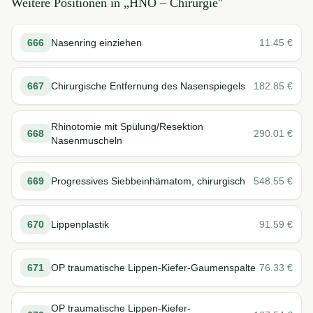
Weitere Positionen in „
HNO – Chirurgie
"
666
Nasenring einziehen
11.45
€
667
Chirurgische Entfernung des Nasenspiegels
182.85
€
Rhinotomie mit Spülung/Resektion
668
290.01
€
Nasenmuscheln
669
Progressives Siebbeinhämatom, chirurgisch
548.55
€
670
Lippenplastik
91.59
€
671
OP traumatische Lippen-Kiefer-Gaumenspalte
76.33
€
OP traumatische Lippen-Kiefer-