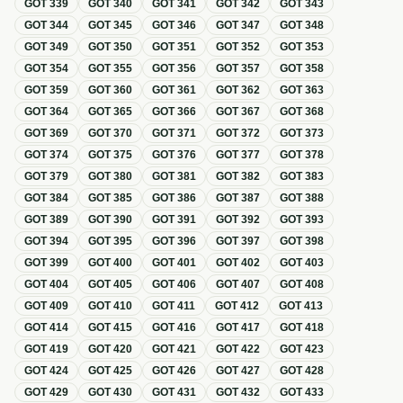
GOT
339
GOT
340
GOT
341
GOT
342
GOT
343
GOT
344
GOT
345
GOT
346
GOT
347
GOT
348
GOT
349
GOT
350
GOT
351
GOT
352
GOT
353
GOT
354
GOT
355
GOT
356
GOT
357
GOT
358
GOT
359
GOT
360
GOT
361
GOT
362
GOT
363
GOT
364
GOT
365
GOT
366
GOT
367
GOT
368
GOT
369
GOT
370
GOT
371
GOT
372
GOT
373
GOT
374
GOT
375
GOT
376
GOT
377
GOT
378
GOT
379
GOT
380
GOT
381
GOT
382
GOT
383
GOT
384
GOT
385
GOT
386
GOT
387
GOT
388
GOT
389
GOT
390
GOT
391
GOT
392
GOT
393
GOT
394
GOT
395
GOT
396
GOT
397
GOT
398
GOT
399
GOT
400
GOT
401
GOT
402
GOT
403
GOT
404
GOT
405
GOT
406
GOT
407
GOT
408
GOT
409
GOT
410
GOT
411
GOT
412
GOT
413
GOT
414
GOT
415
GOT
416
GOT
417
GOT
418
GOT
419
GOT
420
GOT
421
GOT
422
GOT
423
GOT
424
GOT
425
GOT
426
GOT
427
GOT
428
GOT
429
GOT
430
GOT
431
GOT
432
GOT
433