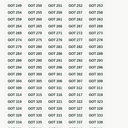
GOT
249
GOT
250
GOT
251
GOT
252
GOT
253
GOT
254
GOT
255
GOT
256
GOT
257
GOT
258
GOT
259
GOT
260
GOT
261
GOT
262
GOT
263
GOT
264
GOT
265
GOT
266
GOT
267
GOT
268
GOT
269
GOT
270
GOT
271
GOT
272
GOT
273
GOT
274
GOT
275
GOT
276
GOT
277
GOT
278
GOT
279
GOT
280
GOT
281
GOT
282
GOT
283
GOT
284
GOT
285
GOT
286
GOT
287
GOT
288
GOT
289
GOT
290
GOT
291
GOT
292
GOT
293
GOT
294
GOT
295
GOT
296
GOT
297
GOT
298
GOT
299
GOT
300
GOT
301
GOT
302
GOT
303
GOT
304
GOT
305
GOT
306
GOT
307
GOT
308
GOT
309
GOT
310
GOT
311
GOT
312
GOT
313
GOT
314
GOT
315
GOT
316
GOT
317
GOT
318
GOT
319
GOT
320
GOT
321
GOT
322
GOT
323
GOT
324
GOT
325
GOT
326
GOT
327
GOT
328
GOT
329
GOT
330
GOT
331
GOT
332
GOT
333
GOT
334
GOT
335
GOT
336
GOT
337
GOT
338