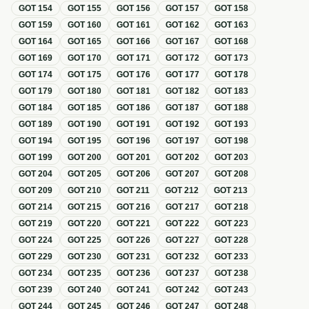
GOT
154
GOT
155
GOT
156
GOT
157
GOT
158
GOT
159
GOT
160
GOT
161
GOT
162
GOT
163
GOT
164
GOT
165
GOT
166
GOT
167
GOT
168
GOT
169
GOT
170
GOT
171
GOT
172
GOT
173
GOT
174
GOT
175
GOT
176
GOT
177
GOT
178
GOT
179
GOT
180
GOT
181
GOT
182
GOT
183
GOT
184
GOT
185
GOT
186
GOT
187
GOT
188
GOT
189
GOT
190
GOT
191
GOT
192
GOT
193
GOT
194
GOT
195
GOT
196
GOT
197
GOT
198
GOT
199
GOT
200
GOT
201
GOT
202
GOT
203
GOT
204
GOT
205
GOT
206
GOT
207
GOT
208
GOT
209
GOT
210
GOT
211
GOT
212
GOT
213
GOT
214
GOT
215
GOT
216
GOT
217
GOT
218
GOT
219
GOT
220
GOT
221
GOT
222
GOT
223
GOT
224
GOT
225
GOT
226
GOT
227
GOT
228
GOT
229
GOT
230
GOT
231
GOT
232
GOT
233
GOT
234
GOT
235
GOT
236
GOT
237
GOT
238
GOT
239
GOT
240
GOT
241
GOT
242
GOT
243
GOT
244
GOT
245
GOT
246
GOT
247
GOT
248