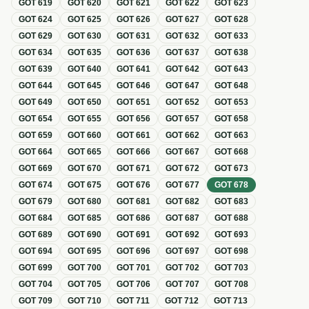
GOT
619
GOT
620
GOT
621
GOT
622
GOT
623
GOT
624
GOT
625
GOT
626
GOT
627
GOT
628
GOT
629
GOT
630
GOT
631
GOT
632
GOT
633
GOT
634
GOT
635
GOT
636
GOT
637
GOT
638
GOT
639
GOT
640
GOT
641
GOT
642
GOT
643
GOT
644
GOT
645
GOT
646
GOT
647
GOT
648
GOT
649
GOT
650
GOT
651
GOT
652
GOT
653
GOT
654
GOT
655
GOT
656
GOT
657
GOT
658
GOT
659
GOT
660
GOT
661
GOT
662
GOT
663
GOT
664
GOT
665
GOT
666
GOT
667
GOT
668
GOT
669
GOT
670
GOT
671
GOT
672
GOT
673
GOT
674
GOT
675
GOT
676
GOT
677
GOT
678
GOT
679
GOT
680
GOT
681
GOT
682
GOT
683
GOT
684
GOT
685
GOT
686
GOT
687
GOT
688
GOT
689
GOT
690
GOT
691
GOT
692
GOT
693
GOT
694
GOT
695
GOT
696
GOT
697
GOT
698
GOT
699
GOT
700
GOT
701
GOT
702
GOT
703
GOT
704
GOT
705
GOT
706
GOT
707
GOT
708
GOT
709
GOT
710
GOT
711
GOT
712
GOT
713