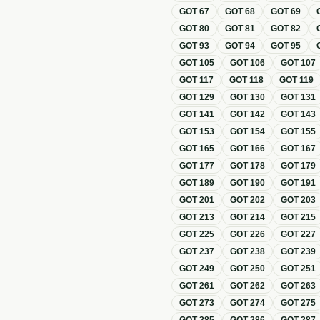
GOT
67
GOT
68
GOT
69
GOT
80
GOT
81
GOT
82
GOT
93
GOT
94
GOT
95
GOT
105
GOT
106
GOT
107
GOT
117
GOT
118
GOT
119
GOT
129
GOT
130
GOT
131
GOT
141
GOT
142
GOT
143
GOT
153
GOT
154
GOT
155
GOT
165
GOT
166
GOT
167
GOT
177
GOT
178
GOT
179
GOT
189
GOT
190
GOT
191
GOT
201
GOT
202
GOT
203
GOT
213
GOT
214
GOT
215
GOT
225
GOT
226
GOT
227
GOT
237
GOT
238
GOT
239
GOT
249
GOT
250
GOT
251
GOT
261
GOT
262
GOT
263
GOT
273
GOT
274
GOT
275