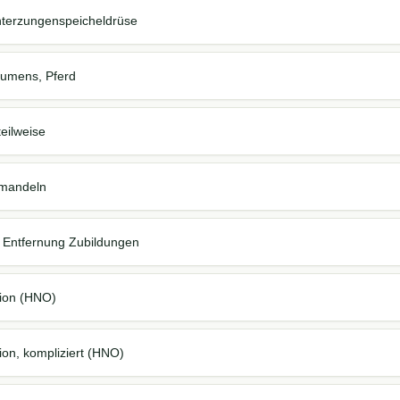
Unterzungenspeicheldrüse
umens, Pferd
eilweise
nmandeln
. Entfernung Zubildungen
tion (HNO)
ion, kompliziert (HNO)