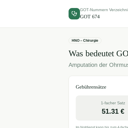
GOT-Nummern Verzeichni
GOT
674
HNO – Chirurgie
Was bedeutet G
Amputation der Ohrmusc
Gebührensätze
1-facher Satz
51.31
€
Im Notdienst kann bis zum 4-fach