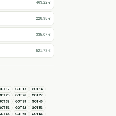
463.22
€
228.98
€
335.07
€
521.73
€
GOT
12
GOT
13
GOT
14
GOT
25
GOT
26
GOT
27
GOT
38
GOT
39
GOT
40
GOT
51
GOT
52
GOT
53
GOT
64
GOT
65
GOT
66