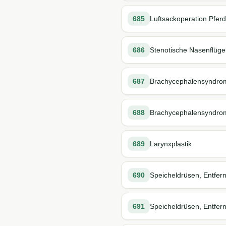
685
Luftsackoperation Pferd
686
Stenotische Nasenflügel,
687
Brachycephalensyndrom
688
Brachycephalensyndrom,
689
Larynxplastik
690
Speicheldrüsen, Entfer
691
Speicheldrüsen, Entfern