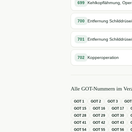
699
Kehlkopflähmung, Oper
700
Entfernung Schilddrüse
701
Entfernung Schilddrüse
702
Kopperoperation
Alle GOT-Nummern im Verz
GOT
1
GOT
2
GOT
3
GO
GOT
15
GOT
16
GOT
17
GOT
28
GOT
29
GOT
30
GOT
41
GOT
42
GOT
43
GOT
54
GOT
55
GOT
56