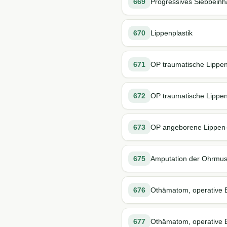
669
Progressives Siebbeinh
670
Lippenplastik
671
OP traumatische Lippe
672
OP traumatische Lippen
673
OP angeborene Lippen
675
Amputation der Ohrmusc
676
Othämatom, operative 
677
Othämatom, operative B