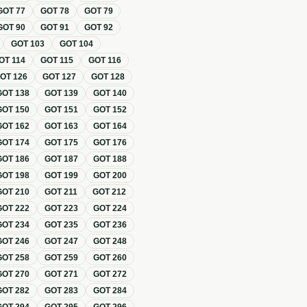
GOT
77
GOT
78
GOT
79
GOT
90
GOT
91
GOT
92
GOT
103
GOT
104
OT
114
GOT
115
GOT
116
GOT
126
GOT
127
GOT
128
GOT
138
GOT
139
GOT
140
GOT
150
GOT
151
GOT
152
GOT
162
GOT
163
GOT
164
GOT
174
GOT
175
GOT
176
GOT
186
GOT
187
GOT
188
GOT
198
GOT
199
GOT
200
GOT
210
GOT
211
GOT
212
GOT
222
GOT
223
GOT
224
GOT
234
GOT
235
GOT
236
GOT
246
GOT
247
GOT
248
GOT
258
GOT
259
GOT
260
GOT
270
GOT
271
GOT
272
GOT
282
GOT
283
GOT
284