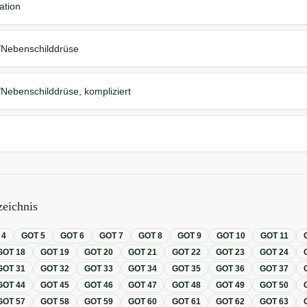
ation
/Nebenschilddrüse
/Nebenschilddrüse, kompliziert
eichnis
T
4
GOT
5
GOT
6
GOT
7
GOT
8
GOT
9
GOT
10
GOT
11
GOT
18
GOT
19
GOT
20
GOT
21
GOT
22
GOT
23
GOT
24
GOT
31
GOT
32
GOT
33
GOT
34
GOT
35
GOT
36
GOT
37
GOT
44
GOT
45
GOT
46
GOT
47
GOT
48
GOT
49
GOT
50
GOT
57
GOT
58
GOT
59
GOT
60
GOT
61
GOT
62
GOT
63