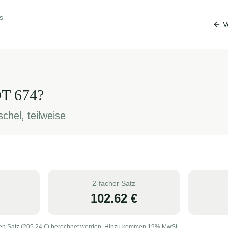
s
V
OT
674
?
hel, teilweise
2-facher Satz
102.62
€
en Satz (
205.24
€) berechnet werden. Hinzu kommen 19% MwSt.