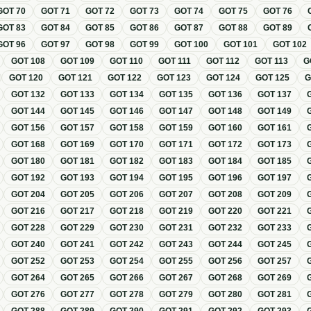
GOT
70
GOT
71
GOT
72
GOT
73
GOT
74
GOT
75
GOT
76
GOT
83
GOT
84
GOT
85
GOT
86
GOT
87
GOT
88
GOT
89
GOT
96
GOT
97
GOT
98
GOT
99
GOT
100
GOT
101
GOT
102
GOT
108
GOT
109
GOT
110
GOT
111
GOT
112
GOT
113
G
GOT
120
GOT
121
GOT
122
GOT
123
GOT
124
GOT
125
GOT
132
GOT
133
GOT
134
GOT
135
GOT
136
GOT
137
GOT
144
GOT
145
GOT
146
GOT
147
GOT
148
GOT
149
GOT
156
GOT
157
GOT
158
GOT
159
GOT
160
GOT
161
GOT
168
GOT
169
GOT
170
GOT
171
GOT
172
GOT
173
GOT
180
GOT
181
GOT
182
GOT
183
GOT
184
GOT
185
GOT
192
GOT
193
GOT
194
GOT
195
GOT
196
GOT
197
GOT
204
GOT
205
GOT
206
GOT
207
GOT
208
GOT
209
GOT
216
GOT
217
GOT
218
GOT
219
GOT
220
GOT
221
GOT
228
GOT
229
GOT
230
GOT
231
GOT
232
GOT
233
GOT
240
GOT
241
GOT
242
GOT
243
GOT
244
GOT
245
GOT
252
GOT
253
GOT
254
GOT
255
GOT
256
GOT
257
GOT
264
GOT
265
GOT
266
GOT
267
GOT
268
GOT
269
GOT
276
GOT
277
GOT
278
GOT
279
GOT
280
GOT
281