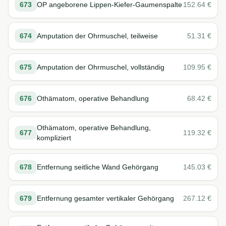
673
OP angeborene Lippen-Kiefer-Gaumenspalte
152.64
€
674
Amputation der Ohrmuschel, teilweise
51.31
€
675
Amputation der Ohrmuschel, vollständig
109.95
€
676
Othämatom, operative Behandlung
68.42
€
Othämatom, operative Behandlung,
677
119.32
€
kompliziert
678
Entfernung seitliche Wand Gehörgang
145.03
€
679
Entfernung gesamter vertikaler Gehörgang
267.12
€