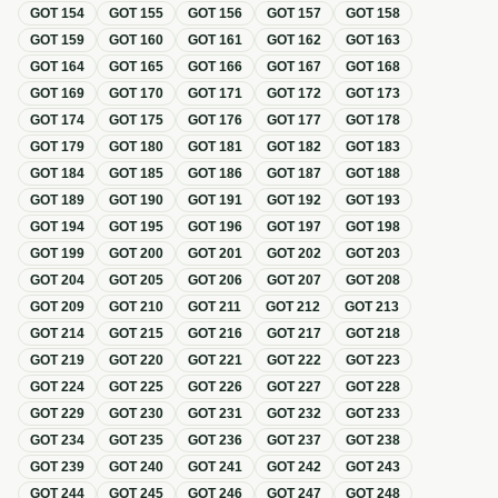
GOT
154
GOT
155
GOT
156
GOT
157
GOT
158
GOT
159
GOT
160
GOT
161
GOT
162
GOT
163
GOT
164
GOT
165
GOT
166
GOT
167
GOT
168
GOT
169
GOT
170
GOT
171
GOT
172
GOT
173
GOT
174
GOT
175
GOT
176
GOT
177
GOT
178
GOT
179
GOT
180
GOT
181
GOT
182
GOT
183
GOT
184
GOT
185
GOT
186
GOT
187
GOT
188
GOT
189
GOT
190
GOT
191
GOT
192
GOT
193
GOT
194
GOT
195
GOT
196
GOT
197
GOT
198
GOT
199
GOT
200
GOT
201
GOT
202
GOT
203
GOT
204
GOT
205
GOT
206
GOT
207
GOT
208
GOT
209
GOT
210
GOT
211
GOT
212
GOT
213
GOT
214
GOT
215
GOT
216
GOT
217
GOT
218
GOT
219
GOT
220
GOT
221
GOT
222
GOT
223
GOT
224
GOT
225
GOT
226
GOT
227
GOT
228
GOT
229
GOT
230
GOT
231
GOT
232
GOT
233
GOT
234
GOT
235
GOT
236
GOT
237
GOT
238
GOT
239
GOT
240
GOT
241
GOT
242
GOT
243
GOT
244
GOT
245
GOT
246
GOT
247
GOT
248