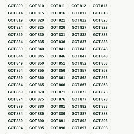
GOT
809
GOT
810
GOT
811
GOT
812
GOT
813
GOT
814
GOT
815
GOT
816
GOT
817
GOT
818
GOT
819
GOT
820
GOT
821
GOT
822
GOT
823
GOT
824
GOT
825
GOT
826
GOT
827
GOT
828
GOT
829
GOT
830
GOT
831
GOT
832
GOT
833
GOT
834
GOT
835
GOT
836
GOT
837
GOT
838
GOT
839
GOT
840
GOT
841
GOT
842
GOT
843
GOT
844
GOT
845
GOT
846
GOT
847
GOT
848
GOT
849
GOT
850
GOT
851
GOT
852
GOT
853
GOT
854
GOT
855
GOT
856
GOT
857
GOT
858
GOT
859
GOT
860
GOT
861
GOT
862
GOT
863
GOT
864
GOT
865
GOT
866
GOT
867
GOT
868
GOT
869
GOT
870
GOT
871
GOT
872
GOT
873
GOT
874
GOT
875
GOT
876
GOT
877
GOT
878
GOT
879
GOT
880
GOT
881
GOT
882
GOT
883
GOT
884
GOT
885
GOT
886
GOT
887
GOT
888
GOT
889
GOT
890
GOT
891
GOT
892
GOT
893
GOT
894
GOT
895
GOT
896
GOT
897
GOT
898