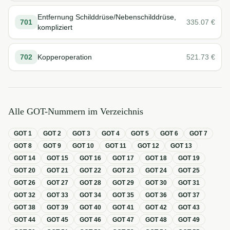
Entfernung Schilddrüse/Nebenschilddrüse,
701
335.07
€
kompliziert
702
Kopperoperation
521.73
€
Alle GOT-Nummern im Verzeichnis
GOT
1
GOT
2
GOT
3
GOT
4
GOT
5
GOT
6
GOT
7
GOT
8
GOT
9
GOT
10
GOT
11
GOT
12
GOT
13
GOT
14
GOT
15
GOT
16
GOT
17
GOT
18
GOT
19
GOT
20
GOT
21
GOT
22
GOT
23
GOT
24
GOT
25
GOT
26
GOT
27
GOT
28
GOT
29
GOT
30
GOT
31
GOT
32
GOT
33
GOT
34
GOT
35
GOT
36
GOT
37
GOT
38
GOT
39
GOT
40
GOT
41
GOT
42
GOT
43
GOT
44
GOT
45
GOT
46
GOT
47
GOT
48
GOT
49