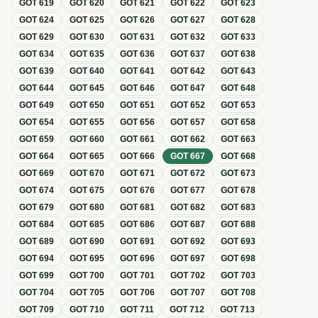
GOT
619
GOT
620
GOT
621
GOT
622
GOT
623
GOT
624
GOT
625
GOT
626
GOT
627
GOT
628
GOT
629
GOT
630
GOT
631
GOT
632
GOT
633
GOT
634
GOT
635
GOT
636
GOT
637
GOT
638
GOT
639
GOT
640
GOT
641
GOT
642
GOT
643
GOT
644
GOT
645
GOT
646
GOT
647
GOT
648
GOT
649
GOT
650
GOT
651
GOT
652
GOT
653
GOT
654
GOT
655
GOT
656
GOT
657
GOT
658
GOT
659
GOT
660
GOT
661
GOT
662
GOT
663
GOT
664
GOT
665
GOT
666
GOT
667
GOT
668
GOT
669
GOT
670
GOT
671
GOT
672
GOT
673
GOT
674
GOT
675
GOT
676
GOT
677
GOT
678
GOT
679
GOT
680
GOT
681
GOT
682
GOT
683
GOT
684
GOT
685
GOT
686
GOT
687
GOT
688
GOT
689
GOT
690
GOT
691
GOT
692
GOT
693
GOT
694
GOT
695
GOT
696
GOT
697
GOT
698
GOT
699
GOT
700
GOT
701
GOT
702
GOT
703
GOT
704
GOT
705
GOT
706
GOT
707
GOT
708
GOT
709
GOT
710
GOT
711
GOT
712
GOT
713