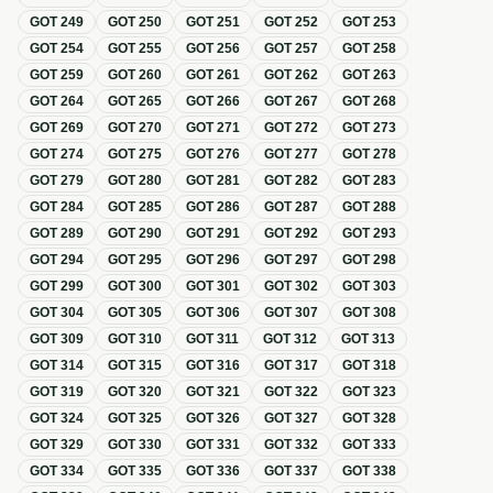
GOT
249
GOT
250
GOT
251
GOT
252
GOT
253
GOT
254
GOT
255
GOT
256
GOT
257
GOT
258
GOT
259
GOT
260
GOT
261
GOT
262
GOT
263
GOT
264
GOT
265
GOT
266
GOT
267
GOT
268
GOT
269
GOT
270
GOT
271
GOT
272
GOT
273
GOT
274
GOT
275
GOT
276
GOT
277
GOT
278
GOT
279
GOT
280
GOT
281
GOT
282
GOT
283
GOT
284
GOT
285
GOT
286
GOT
287
GOT
288
GOT
289
GOT
290
GOT
291
GOT
292
GOT
293
GOT
294
GOT
295
GOT
296
GOT
297
GOT
298
GOT
299
GOT
300
GOT
301
GOT
302
GOT
303
GOT
304
GOT
305
GOT
306
GOT
307
GOT
308
GOT
309
GOT
310
GOT
311
GOT
312
GOT
313
GOT
314
GOT
315
GOT
316
GOT
317
GOT
318
GOT
319
GOT
320
GOT
321
GOT
322
GOT
323
GOT
324
GOT
325
GOT
326
GOT
327
GOT
328
GOT
329
GOT
330
GOT
331
GOT
332
GOT
333
GOT
334
GOT
335
GOT
336
GOT
337
GOT
338