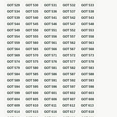
GOT
529
GOT
530
GOT
531
GOT
532
GOT
533
GOT
534
GOT
535
GOT
536
GOT
537
GOT
538
GOT
539
GOT
540
GOT
541
GOT
542
GOT
543
GOT
544
GOT
545
GOT
546
GOT
547
GOT
548
GOT
549
GOT
550
GOT
551
GOT
552
GOT
553
GOT
554
GOT
555
GOT
556
GOT
557
GOT
558
GOT
559
GOT
560
GOT
561
GOT
562
GOT
563
GOT
564
GOT
565
GOT
566
GOT
567
GOT
568
GOT
569
GOT
570
GOT
571
GOT
572
GOT
573
GOT
574
GOT
575
GOT
576
GOT
577
GOT
578
GOT
579
GOT
580
GOT
581
GOT
582
GOT
583
GOT
584
GOT
585
GOT
586
GOT
587
GOT
588
GOT
589
GOT
590
GOT
591
GOT
592
GOT
593
GOT
594
GOT
595
GOT
596
GOT
597
GOT
598
GOT
599
GOT
600
GOT
601
GOT
602
GOT
603
GOT
604
GOT
605
GOT
606
GOT
607
GOT
608
GOT
609
GOT
610
GOT
611
GOT
612
GOT
613
GOT
614
GOT
615
GOT
616
GOT
617
GOT
618