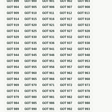
GOT
899
GOT
900
GOT
901
GOT
902
GOT
903
GOT
904
GOT
905
GOT
906
GOT
907
GOT
908
GOT
909
GOT
910
GOT
911
GOT
912
GOT
913
GOT
914
GOT
915
GOT
916
GOT
917
GOT
918
GOT
919
GOT
920
GOT
921
GOT
922
GOT
923
GOT
924
GOT
925
GOT
926
GOT
927
GOT
928
GOT
929
GOT
930
GOT
931
GOT
932
GOT
933
GOT
934
GOT
935
GOT
936
GOT
937
GOT
938
GOT
939
GOT
940
GOT
941
GOT
942
GOT
943
GOT
944
GOT
945
GOT
946
GOT
947
GOT
948
GOT
949
GOT
950
GOT
951
GOT
952
GOT
953
GOT
954
GOT
955
GOT
956
GOT
957
GOT
958
GOT
959
GOT
960
GOT
961
GOT
962
GOT
963
GOT
964
GOT
965
GOT
966
GOT
967
GOT
968
GOT
969
GOT
970
GOT
971
GOT
972
GOT
973
GOT
974
GOT
975
GOT
976
GOT
977
GOT
978
GOT
979
GOT
980
GOT
981
GOT
982
GOT
983
GOT
984
GOT
985
GOT
986
GOT
987
GOT
988
GOT
989
GOT
990
GOT
991
GOT
992
GOT
993