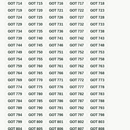
GOT
714
GOT
715
GOT
716
GOT
717
GOT
718
GOT
719
GOT
720
GOT
721
GOT
722
GOT
723
GOT
724
GOT
725
GOT
726
GOT
727
GOT
728
GOT
729
GOT
730
GOT
731
GOT
732
GOT
733
GOT
734
GOT
735
GOT
736
GOT
737
GOT
738
GOT
739
GOT
740
GOT
741
GOT
742
GOT
743
GOT
744
GOT
745
GOT
746
GOT
747
GOT
748
GOT
749
GOT
750
GOT
751
GOT
752
GOT
753
GOT
754
GOT
755
GOT
756
GOT
757
GOT
758
GOT
759
GOT
760
GOT
761
GOT
762
GOT
763
GOT
764
GOT
765
GOT
766
GOT
767
GOT
768
GOT
769
GOT
770
GOT
771
GOT
772
GOT
773
GOT
774
GOT
775
GOT
776
GOT
777
GOT
778
GOT
779
GOT
780
GOT
781
GOT
782
GOT
783
GOT
784
GOT
785
GOT
786
GOT
787
GOT
788
GOT
789
GOT
790
GOT
791
GOT
792
GOT
793
GOT
794
GOT
795
GOT
796
GOT
797
GOT
798
GOT
799
GOT
800
GOT
801
GOT
802
GOT
803
GOT
804
GOT
805
GOT
806
GOT
807
GOT
808