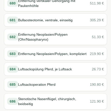
Entfernung vertikaler Gehörgang mit
680
511.98
€
Paukenhöhle
681
Bullaosteotomie, ventrale, einseitig
305.29
€
Entfernung Neoplasien/Polypen
682
51.33
€
(Ohr/Nasopharynx)
683
Entfernung Neoplasien/Polypen, kompliziert
219.90
€
684
Luftsackspülung Pferd, je Luftsack
26.73
€
685
Luftsackoperation Pferd
190.80
€
Stenotische Nasenflügel, chirurgisch,
686
121.90
€
beidseitig