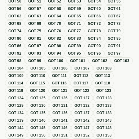
GOT
50
GOT
51
GOT
52
GOT
53
GOT
54
GOT
55
GOT
56
GOT
57
GOT
58
GOT
59
GOT
60
GOT
61
GOT
62
GOT
63
GOT
64
GOT
65
GOT
66
GOT
67
GOT
68
GOT
69
GOT
70
GOT
71
GOT
72
GOT
73
GOT
74
GOT
75
GOT
76
GOT
77
GOT
78
GOT
79
GOT
80
GOT
81
GOT
82
GOT
83
GOT
84
GOT
85
GOT
86
GOT
87
GOT
88
GOT
89
GOT
90
GOT
91
GOT
92
GOT
93
GOT
94
GOT
95
GOT
96
GOT
97
GOT
98
GOT
99
GOT
100
GOT
101
GOT
102
GOT
103
GOT
104
GOT
105
GOT
106
GOT
107
GOT
108
GOT
109
GOT
110
GOT
111
GOT
112
GOT
113
GOT
114
GOT
115
GOT
116
GOT
117
GOT
118
GOT
119
GOT
120
GOT
121
GOT
122
GOT
123
GOT
124
GOT
125
GOT
126
GOT
127
GOT
128
GOT
129
GOT
130
GOT
131
GOT
132
GOT
133
GOT
134
GOT
135
GOT
136
GOT
137
GOT
138
GOT
139
GOT
140
GOT
141
GOT
142
GOT
143
GOT
144
GOT
145
GOT
146
GOT
147
GOT
148
GOT
149
GOT
150
GOT
151
GOT
152
GOT
153