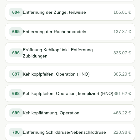
694
Entfernung der Zunge, teilweise
106.81
€
695
Entfernung der Rachenmandeln
137.37
€
Eröffnung Kehlkopf inkl. Entfernung
696
335.07
€
Zubildungen
697
Kehlkopfpfeifen, Operation (HNO)
305.29
€
698
Kehlkopfpfeifen, Operation, kompliziert (HNO)
381.62
€
699
Kehlkopflähmung, Operation
463.22
€
700
Entfernung Schilddrüse/Nebenschilddrüse
228.98
€