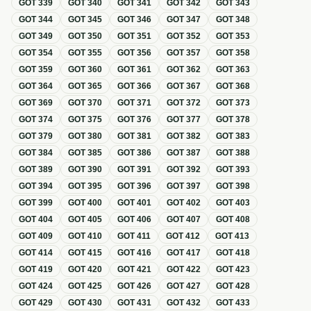
GOT
339
GOT
340
GOT
341
GOT
342
GOT
343
GOT
344
GOT
345
GOT
346
GOT
347
GOT
348
GOT
349
GOT
350
GOT
351
GOT
352
GOT
353
GOT
354
GOT
355
GOT
356
GOT
357
GOT
358
GOT
359
GOT
360
GOT
361
GOT
362
GOT
363
GOT
364
GOT
365
GOT
366
GOT
367
GOT
368
GOT
369
GOT
370
GOT
371
GOT
372
GOT
373
GOT
374
GOT
375
GOT
376
GOT
377
GOT
378
GOT
379
GOT
380
GOT
381
GOT
382
GOT
383
GOT
384
GOT
385
GOT
386
GOT
387
GOT
388
GOT
389
GOT
390
GOT
391
GOT
392
GOT
393
GOT
394
GOT
395
GOT
396
GOT
397
GOT
398
GOT
399
GOT
400
GOT
401
GOT
402
GOT
403
GOT
404
GOT
405
GOT
406
GOT
407
GOT
408
GOT
409
GOT
410
GOT
411
GOT
412
GOT
413
GOT
414
GOT
415
GOT
416
GOT
417
GOT
418
GOT
419
GOT
420
GOT
421
GOT
422
GOT
423
GOT
424
GOT
425
GOT
426
GOT
427
GOT
428
GOT
429
GOT
430
GOT
431
GOT
432
GOT
433