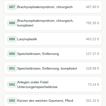
687
Brachycephalensyndrom, chirurgisch
487.60
€
Brachycephalensyndrom, chirurgisch,
688
792.35
€
kompliziert
689
Larynxplastik
463.22
€
690
Speicheldrüsen, Entfernung
137.37
€
691
Speicheldrüsen, Entfernung, kompliziert
228.98
€
Anlegen oraler Fistel
692
73.14
€
Unterzungenspeicheldrüse
693
Kürzen des weichen Gaumens, Pferd
341.32
€