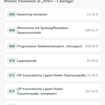
Weitere Positionen in „
HNO – Chirurgie
"
666
Nasenring einziehen
11.45
€
Rhinotomie mit Spülung/Resektion
668
290.01
€
Nasenmuscheln
669
Progressives Siebbeinhämatom, chirurgisch
548.55
€
670
Lippenplastik
91.59
€
671
OP traumatische Lippen-Kiefer-Gaumenspalte
76.33
€
OP traumatische Lippen-Kiefer-
672
167.54
€
Gaumenspalte, kompliziert