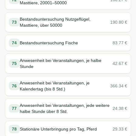
Masttiere, 20001–50000
Bestandsuntersuchung Nutzgeflügel,
73
190.80
€
Masttiere, über 50000
74
Bestandsuntersuchung Fische
83.77
€
Anwesenheit bei Veranstaltungen, je halbe
75
42.67
€
Stunde
Anwesenheit bei Veranstaltungen, je
76
366.34
€
Kalendertag (bis 8 Std.)
Anwesenheit bei Veranstaltungen, jede weitere
77
24.38
€
halbe Stunde über 8 Std.
78
Stationäre Unterbringung pro Tag, Pferd
29.33
€