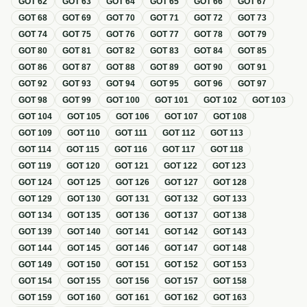
GOT
62
GOT
63
GOT
64
GOT
65
GOT
66
GOT
67
GOT
68
GOT
69
GOT
70
GOT
71
GOT
72
GOT
73
GOT
74
GOT
75
GOT
76
GOT
77
GOT
78
GOT
79
GOT
80
GOT
81
GOT
82
GOT
83
GOT
84
GOT
85
GOT
86
GOT
87
GOT
88
GOT
89
GOT
90
GOT
91
GOT
92
GOT
93
GOT
94
GOT
95
GOT
96
GOT
97
GOT
98
GOT
99
GOT
100
GOT
101
GOT
102
GOT
103
GOT
104
GOT
105
GOT
106
GOT
107
GOT
108
GOT
109
GOT
110
GOT
111
GOT
112
GOT
113
GOT
114
GOT
115
GOT
116
GOT
117
GOT
118
GOT
119
GOT
120
GOT
121
GOT
122
GOT
123
GOT
124
GOT
125
GOT
126
GOT
127
GOT
128
GOT
129
GOT
130
GOT
131
GOT
132
GOT
133
GOT
134
GOT
135
GOT
136
GOT
137
GOT
138
GOT
139
GOT
140
GOT
141
GOT
142
GOT
143
GOT
144
GOT
145
GOT
146
GOT
147
GOT
148
GOT
149
GOT
150
GOT
151
GOT
152
GOT
153
GOT
154
GOT
155
GOT
156
GOT
157
GOT
158
GOT
159
GOT
160
GOT
161
GOT
162
GOT
163