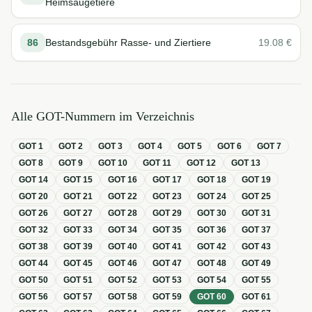
Heimsäugetiere
86
Bestandsgebühr Rasse- und Ziertiere
19.08
€
Alle GOT-Nummern im Verzeichnis
GOT
1
GOT
2
GOT
3
GOT
4
GOT
5
GOT
6
GOT
7
GOT
8
GOT
9
GOT
10
GOT
11
GOT
12
GOT
13
GOT
14
GOT
15
GOT
16
GOT
17
GOT
18
GOT
19
GOT
20
GOT
21
GOT
22
GOT
23
GOT
24
GOT
25
GOT
26
GOT
27
GOT
28
GOT
29
GOT
30
GOT
31
GOT
32
GOT
33
GOT
34
GOT
35
GOT
36
GOT
37
GOT
38
GOT
39
GOT
40
GOT
41
GOT
42
GOT
43
GOT
44
GOT
45
GOT
46
GOT
47
GOT
48
GOT
49
GOT
50
GOT
51
GOT
52
GOT
53
GOT
54
GOT
55
GOT
56
GOT
57
GOT
58
GOT
59
GOT
60
GOT
61