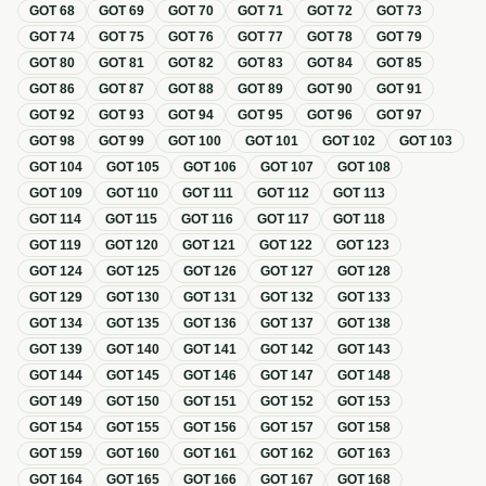
GOT
68
GOT
69
GOT
70
GOT
71
GOT
72
GOT
73
GOT
74
GOT
75
GOT
76
GOT
77
GOT
78
GOT
79
GOT
80
GOT
81
GOT
82
GOT
83
GOT
84
GOT
85
GOT
86
GOT
87
GOT
88
GOT
89
GOT
90
GOT
91
GOT
92
GOT
93
GOT
94
GOT
95
GOT
96
GOT
97
GOT
98
GOT
99
GOT
100
GOT
101
GOT
102
GOT
103
GOT
104
GOT
105
GOT
106
GOT
107
GOT
108
GOT
109
GOT
110
GOT
111
GOT
112
GOT
113
GOT
114
GOT
115
GOT
116
GOT
117
GOT
118
GOT
119
GOT
120
GOT
121
GOT
122
GOT
123
GOT
124
GOT
125
GOT
126
GOT
127
GOT
128
GOT
129
GOT
130
GOT
131
GOT
132
GOT
133
GOT
134
GOT
135
GOT
136
GOT
137
GOT
138
GOT
139
GOT
140
GOT
141
GOT
142
GOT
143
GOT
144
GOT
145
GOT
146
GOT
147
GOT
148
GOT
149
GOT
150
GOT
151
GOT
152
GOT
153
GOT
154
GOT
155
GOT
156
GOT
157
GOT
158
GOT
159
GOT
160
GOT
161
GOT
162
GOT
163
GOT
164
GOT
165
GOT
166
GOT
167
GOT
168