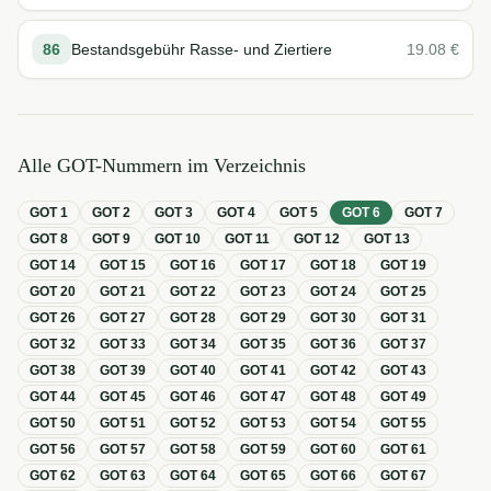
86
Bestandsgebühr Rasse- und Ziertiere
19.08
€
Alle GOT-Nummern im Verzeichnis
GOT
1
GOT
2
GOT
3
GOT
4
GOT
5
GOT
6
GOT
7
GOT
8
GOT
9
GOT
10
GOT
11
GOT
12
GOT
13
GOT
14
GOT
15
GOT
16
GOT
17
GOT
18
GOT
19
GOT
20
GOT
21
GOT
22
GOT
23
GOT
24
GOT
25
GOT
26
GOT
27
GOT
28
GOT
29
GOT
30
GOT
31
GOT
32
GOT
33
GOT
34
GOT
35
GOT
36
GOT
37
GOT
38
GOT
39
GOT
40
GOT
41
GOT
42
GOT
43
GOT
44
GOT
45
GOT
46
GOT
47
GOT
48
GOT
49
GOT
50
GOT
51
GOT
52
GOT
53
GOT
54
GOT
55
GOT
56
GOT
57
GOT
58
GOT
59
GOT
60
GOT
61
GOT
62
GOT
63
GOT
64
GOT
65
GOT
66
GOT
67