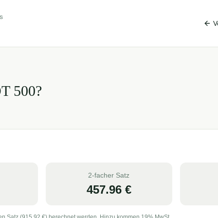
s
V
OT
500
?
2-facher Satz
457.96
€
en Satz (
915.92
€) berechnet werden. Hinzu kommen 19% MwSt.