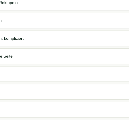
Rektopexie
n
n, kompliziert
je Seite