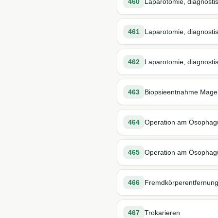
460
Laparotomie, diagnosti
461
Laparotomie, diagnostis
462
Laparotomie, diagnosti
463
Biopsieentnahme Magen
464
Operation am Ösophag
465
Operation am Ösophagu
466
Fremdkörperentfernun
467
Trokarieren