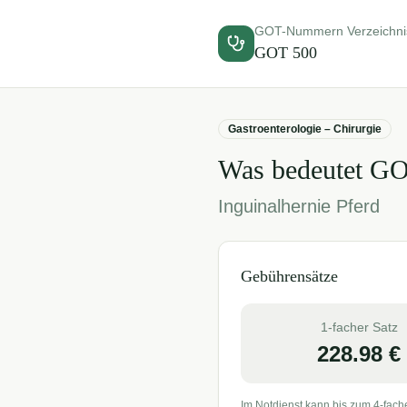
GOT-Nummern Verzeichni
GOT
500
Gastroenterologie – Chirurgie
Was bedeutet G
Inguinalhernie Pferd
Gebührensätze
1-facher Satz
228.98
€
Im Notdienst kann bis zum 4-fach