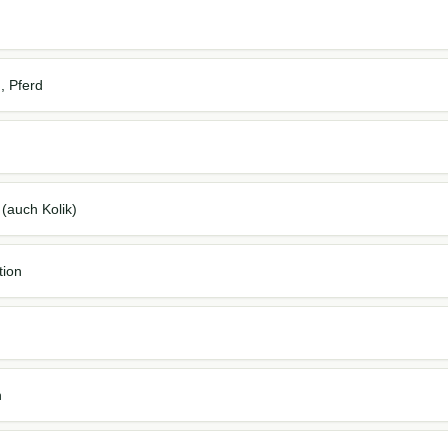
m
, Pferd
(auch Kolik)
tion
n