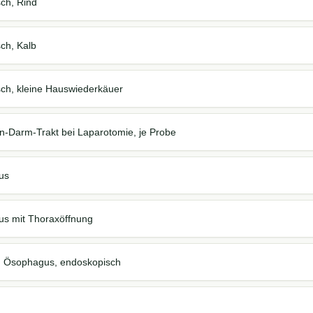
sch, Rind
ch, Kalb
sch, kleine Hauswiederkäuer
-Darm-Trakt bei Laparotomie, je Probe
us
s mit Thoraxöffnung
g Ösophagus, endoskopisch