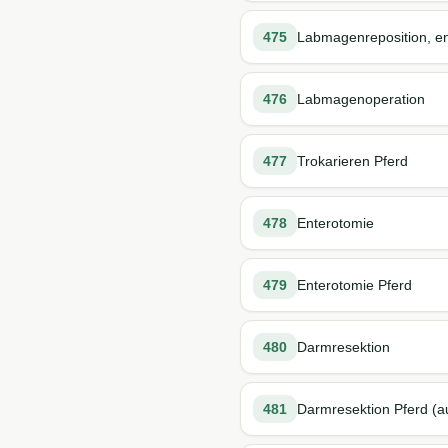
475
Labmagenreposition, e
476
Labmagenoperation
477
Trokarieren Pferd
478
Enterotomie
479
Enterotomie Pferd
480
Darmresektion
481
Darmresektion Pferd (au