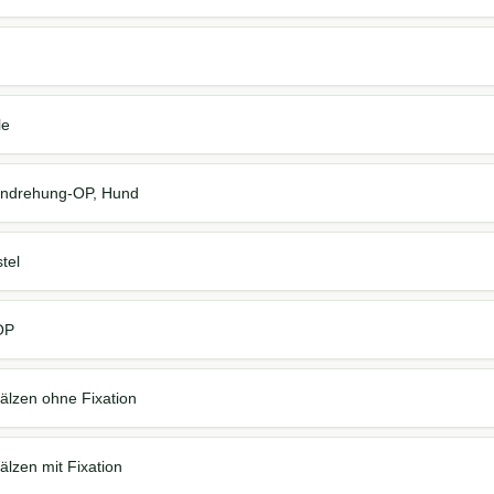
le
ndrehung-OP, Hund
tel
OP
älzen ohne Fixation
lzen mit Fixation