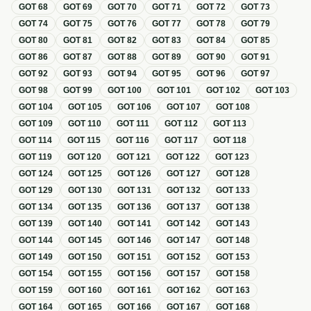
GOT
68
GOT
69
GOT
70
GOT
71
GOT
72
GOT
73
GOT
74
GOT
75
GOT
76
GOT
77
GOT
78
GOT
79
GOT
80
GOT
81
GOT
82
GOT
83
GOT
84
GOT
85
GOT
86
GOT
87
GOT
88
GOT
89
GOT
90
GOT
91
GOT
92
GOT
93
GOT
94
GOT
95
GOT
96
GOT
97
GOT
98
GOT
99
GOT
100
GOT
101
GOT
102
GOT
103
GOT
104
GOT
105
GOT
106
GOT
107
GOT
108
GOT
109
GOT
110
GOT
111
GOT
112
GOT
113
GOT
114
GOT
115
GOT
116
GOT
117
GOT
118
GOT
119
GOT
120
GOT
121
GOT
122
GOT
123
GOT
124
GOT
125
GOT
126
GOT
127
GOT
128
GOT
129
GOT
130
GOT
131
GOT
132
GOT
133
GOT
134
GOT
135
GOT
136
GOT
137
GOT
138
GOT
139
GOT
140
GOT
141
GOT
142
GOT
143
GOT
144
GOT
145
GOT
146
GOT
147
GOT
148
GOT
149
GOT
150
GOT
151
GOT
152
GOT
153
GOT
154
GOT
155
GOT
156
GOT
157
GOT
158
GOT
159
GOT
160
GOT
161
GOT
162
GOT
163
GOT
164
GOT
165
GOT
166
GOT
167
GOT
168