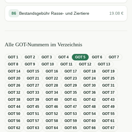
86
Bestandsgebühr Rasse- und Ziertiere
19.08
€
Alle GOT-Nummern im Verzeichnis
GOT
1
GOT
2
GOT
3
GOT
4
GOT
5
GOT
6
GOT
7
GOT
8
GOT
9
GOT
10
GOT
11
GOT
12
GOT
13
GOT
14
GOT
15
GOT
16
GOT
17
GOT
18
GOT
19
GOT
20
GOT
21
GOT
22
GOT
23
GOT
24
GOT
25
GOT
26
GOT
27
GOT
28
GOT
29
GOT
30
GOT
31
GOT
32
GOT
33
GOT
34
GOT
35
GOT
36
GOT
37
GOT
38
GOT
39
GOT
40
GOT
41
GOT
42
GOT
43
GOT
44
GOT
45
GOT
46
GOT
47
GOT
48
GOT
49
GOT
50
GOT
51
GOT
52
GOT
53
GOT
54
GOT
55
GOT
56
GOT
57
GOT
58
GOT
59
GOT
60
GOT
61
GOT
62
GOT
63
GOT
64
GOT
65
GOT
66
GOT
67