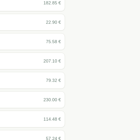
182.85
€
22.90
€
75.58
€
207.10
€
79.32
€
230.00
€
114.48
€
57.24
€