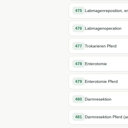
475
Labmagenreposition, e
476
Labmagenoperation
477
Trokarieren Pferd
478
Enterotomie
479
Enterotomie Pferd
480
Darmresektion
481
Darmresektion Pferd (au