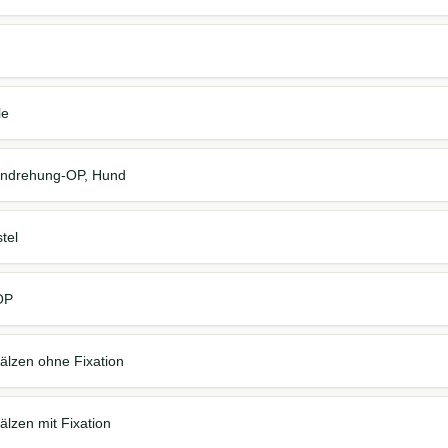
le
ndrehung-OP, Hund
tel
OP
älzen ohne Fixation
lzen mit Fixation