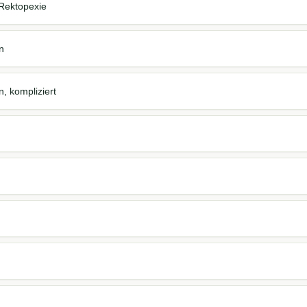
Rektopexie
n
n, kompliziert