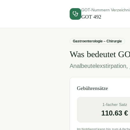
GOT-Nummern Verzeichni
GOT
492
Gastroenterologie – Chirurgie
Was bedeutet G
Analbeutelexstirpation, 
Gebührensätze
1-facher Satz
110.63
€
Im Notdienst kann bis zum 4-fach