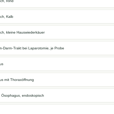
sch, Rind
ch, Kalb
sch, kleine Hauswiederkäuer
-Darm-Trakt bei Laparotomie, je Probe
us
s mit Thoraxöffnung
g Ösophagus, endoskopisch