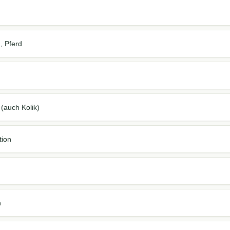
m
, Pferd
(auch Kolik)
tion
n