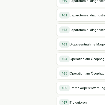
460
Laparotomie, diagnosti
461
Laparotomie, diagnostis
462
Laparotomie, diagnosti
463
Biopsieentnahme Magen
464
Operation am Ösophag
465
Operation am Ösophagu
466
Fremdkörperentfernun
467
Trokarieren