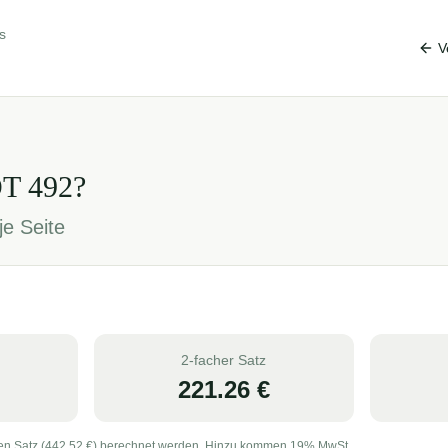
s
V
OT
492
?
je Seite
2-facher Satz
221.26
€
en Satz (
442.52
€) berechnet werden. Hinzu kommen 19% MwSt.