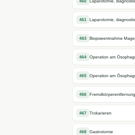
460
Laparotomie, diagnosti
461
Laparotomie, diagnostis
463
Biopsieentnahme Magen
464
Operation am Ösophag
465
Operation am Ösophagu
466
Fremdkörperentfernun
467
Trokarieren
468
Gastrotomie