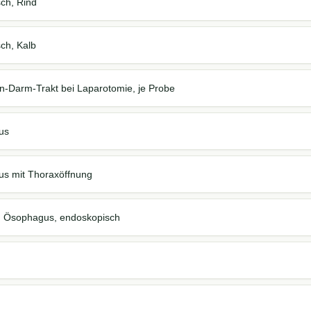
sch, Rind
ch, Kalb
-Darm-Trakt bei Laparotomie, je Probe
us
s mit Thoraxöffnung
g Ösophagus, endoskopisch