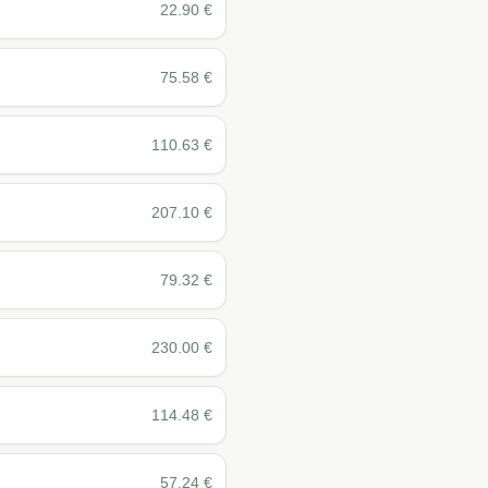
22.90
€
75.58
€
110.63
€
207.10
€
79.32
€
230.00
€
114.48
€
57.24
€