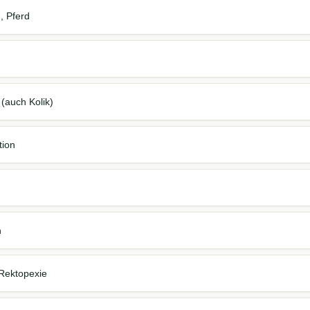
, Pferd
(auch Kolik)
tion
n
Rektopexie