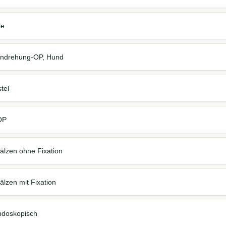
le
ndrehung-OP, Hund
tel
OP
älzen ohne Fixation
lzen mit Fixation
ndoskopisch