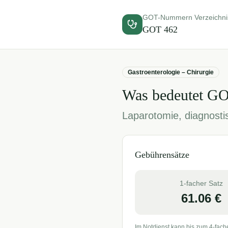
GOT-Nummern Verzeichni
GOT
462
Gastroenterologie – Chirurgie
Was bedeutet G
Laparotomie, diagnosti
Gebührensätze
1-facher Satz
61.06
€
Im Notdienst kann bis zum 4-fach