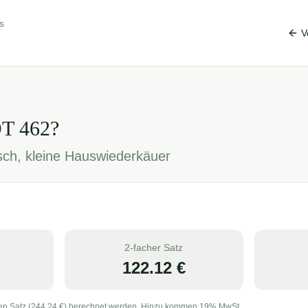
s
V
OT
462
?
sch, kleine Hauswiederkäuer
2-facher Satz
122.12
€
en Satz (
244.24
€) berechnet werden. Hinzu kommen 19% MwSt.