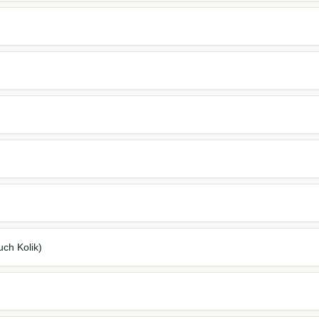
ch Kolik)
m