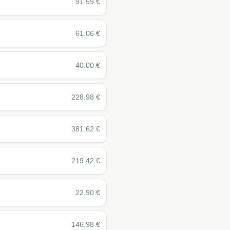
91.59
€
61.06
€
40.00
€
228.98
€
381.62
€
219.42
€
22.90
€
146.98
€