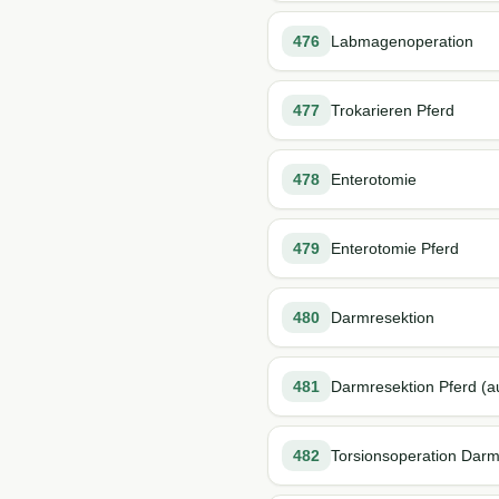
476
Labmagenoperation
477
Trokarieren Pferd
478
Enterotomie
479
Enterotomie Pferd
480
Darmresektion
481
Darmresektion Pferd (au
482
Torsionsoperation Dar