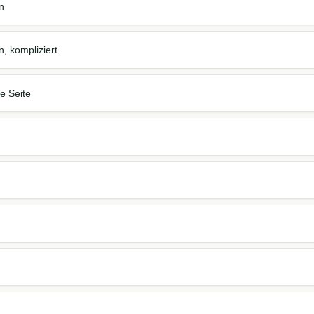
n
n, kompliziert
je Seite