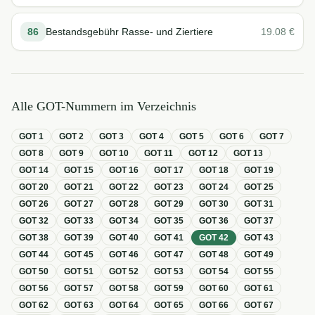
86
Bestandsgebühr Rasse- und Ziertiere
19.08
€
Alle GOT-Nummern im Verzeichnis
GOT
1
GOT
2
GOT
3
GOT
4
GOT
5
GOT
6
GOT
7
GOT
8
GOT
9
GOT
10
GOT
11
GOT
12
GOT
13
GOT
14
GOT
15
GOT
16
GOT
17
GOT
18
GOT
19
GOT
20
GOT
21
GOT
22
GOT
23
GOT
24
GOT
25
GOT
26
GOT
27
GOT
28
GOT
29
GOT
30
GOT
31
GOT
32
GOT
33
GOT
34
GOT
35
GOT
36
GOT
37
GOT
38
GOT
39
GOT
40
GOT
41
GOT
42
GOT
43
GOT
44
GOT
45
GOT
46
GOT
47
GOT
48
GOT
49
GOT
50
GOT
51
GOT
52
GOT
53
GOT
54
GOT
55
GOT
56
GOT
57
GOT
58
GOT
59
GOT
60
GOT
61
GOT
62
GOT
63
GOT
64
GOT
65
GOT
66
GOT
67