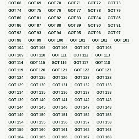
GOT
68
GOT
69
GOT
70
GOT
71
GOT
72
GOT
73
GOT
74
GOT
75
GOT
76
GOT
77
GOT
78
GOT
79
GOT
80
GOT
81
GOT
82
GOT
83
GOT
84
GOT
85
GOT
86
GOT
87
GOT
88
GOT
89
GOT
90
GOT
91
GOT
92
GOT
93
GOT
94
GOT
95
GOT
96
GOT
97
GOT
98
GOT
99
GOT
100
GOT
101
GOT
102
GOT
103
GOT
104
GOT
105
GOT
106
GOT
107
GOT
108
GOT
109
GOT
110
GOT
111
GOT
112
GOT
113
GOT
114
GOT
115
GOT
116
GOT
117
GOT
118
GOT
119
GOT
120
GOT
121
GOT
122
GOT
123
GOT
124
GOT
125
GOT
126
GOT
127
GOT
128
GOT
129
GOT
130
GOT
131
GOT
132
GOT
133
GOT
134
GOT
135
GOT
136
GOT
137
GOT
138
GOT
139
GOT
140
GOT
141
GOT
142
GOT
143
GOT
144
GOT
145
GOT
146
GOT
147
GOT
148
GOT
149
GOT
150
GOT
151
GOT
152
GOT
153
GOT
154
GOT
155
GOT
156
GOT
157
GOT
158
GOT
159
GOT
160
GOT
161
GOT
162
GOT
163
GOT
164
GOT
165
GOT
166
GOT
167
GOT
168