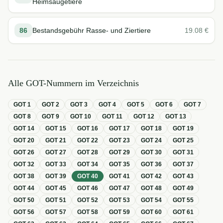
Heimsäugetiere
86
Bestandsgebühr Rasse- und Ziertiere
19.08
€
Alle GOT-Nummern im Verzeichnis
GOT
1
GOT
2
GOT
3
GOT
4
GOT
5
GOT
6
GOT
7
GOT
8
GOT
9
GOT
10
GOT
11
GOT
12
GOT
13
GOT
14
GOT
15
GOT
16
GOT
17
GOT
18
GOT
19
GOT
20
GOT
21
GOT
22
GOT
23
GOT
24
GOT
25
GOT
26
GOT
27
GOT
28
GOT
29
GOT
30
GOT
31
GOT
32
GOT
33
GOT
34
GOT
35
GOT
36
GOT
37
GOT
38
GOT
39
GOT
40
GOT
41
GOT
42
GOT
43
GOT
44
GOT
45
GOT
46
GOT
47
GOT
48
GOT
49
GOT
50
GOT
51
GOT
52
GOT
53
GOT
54
GOT
55
GOT
56
GOT
57
GOT
58
GOT
59
GOT
60
GOT
61