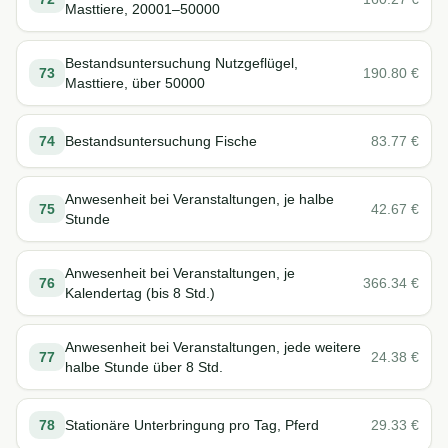
Masttiere, 20001–50000
Bestandsuntersuchung Nutzgeflügel,
73
190.80
€
Masttiere, über 50000
74
Bestandsuntersuchung Fische
83.77
€
Anwesenheit bei Veranstaltungen, je halbe
75
42.67
€
Stunde
Anwesenheit bei Veranstaltungen, je
76
366.34
€
Kalendertag (bis 8 Std.)
Anwesenheit bei Veranstaltungen, jede weitere
77
24.38
€
halbe Stunde über 8 Std.
78
Stationäre Unterbringung pro Tag, Pferd
29.33
€