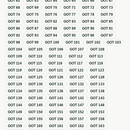
GOT
62
GOT
63
GOT
64
GOT
65
GOT
66
GOT
67
GOT
68
GOT
69
GOT
70
GOT
71
GOT
72
GOT
73
GOT
74
GOT
75
GOT
76
GOT
77
GOT
78
GOT
79
GOT
80
GOT
81
GOT
82
GOT
83
GOT
84
GOT
85
GOT
86
GOT
87
GOT
88
GOT
89
GOT
90
GOT
91
GOT
92
GOT
93
GOT
94
GOT
95
GOT
96
GOT
97
GOT
98
GOT
99
GOT
100
GOT
101
GOT
102
GOT
103
GOT
104
GOT
105
GOT
106
GOT
107
GOT
108
GOT
109
GOT
110
GOT
111
GOT
112
GOT
113
GOT
114
GOT
115
GOT
116
GOT
117
GOT
118
GOT
119
GOT
120
GOT
121
GOT
122
GOT
123
GOT
124
GOT
125
GOT
126
GOT
127
GOT
128
GOT
129
GOT
130
GOT
131
GOT
132
GOT
133
GOT
134
GOT
135
GOT
136
GOT
137
GOT
138
GOT
139
GOT
140
GOT
141
GOT
142
GOT
143
GOT
144
GOT
145
GOT
146
GOT
147
GOT
148
GOT
149
GOT
150
GOT
151
GOT
152
GOT
153
GOT
154
GOT
155
GOT
156
GOT
157
GOT
158
GOT
159
GOT
160
GOT
161
GOT
162
GOT
163