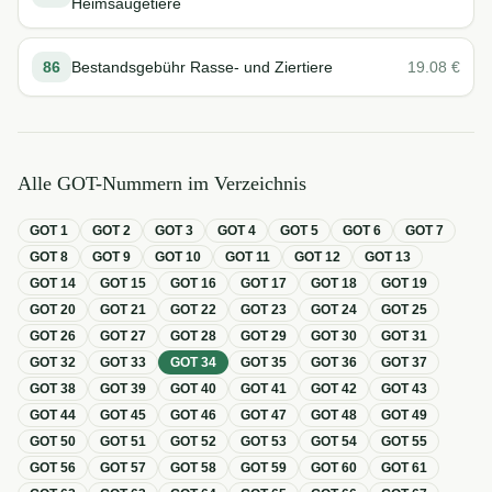
Heimsäugetiere
86
Bestandsgebühr Rasse- und Ziertiere
19.08
€
Alle GOT-Nummern im Verzeichnis
GOT
1
GOT
2
GOT
3
GOT
4
GOT
5
GOT
6
GOT
7
GOT
8
GOT
9
GOT
10
GOT
11
GOT
12
GOT
13
GOT
14
GOT
15
GOT
16
GOT
17
GOT
18
GOT
19
GOT
20
GOT
21
GOT
22
GOT
23
GOT
24
GOT
25
GOT
26
GOT
27
GOT
28
GOT
29
GOT
30
GOT
31
GOT
32
GOT
33
GOT
34
GOT
35
GOT
36
GOT
37
GOT
38
GOT
39
GOT
40
GOT
41
GOT
42
GOT
43
GOT
44
GOT
45
GOT
46
GOT
47
GOT
48
GOT
49
GOT
50
GOT
51
GOT
52
GOT
53
GOT
54
GOT
55
GOT
56
GOT
57
GOT
58
GOT
59
GOT
60
GOT
61