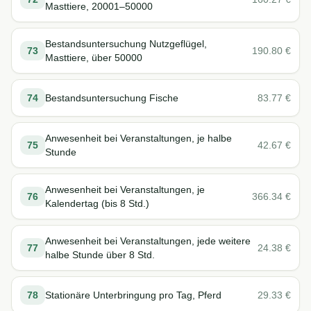
Masttiere, 20001–50000
Bestandsuntersuchung Nutzgeflügel,
73
190.80
€
Masttiere, über 50000
74
Bestandsuntersuchung Fische
83.77
€
Anwesenheit bei Veranstaltungen, je halbe
75
42.67
€
Stunde
Anwesenheit bei Veranstaltungen, je
76
366.34
€
Kalendertag (bis 8 Std.)
Anwesenheit bei Veranstaltungen, jede weitere
77
24.38
€
halbe Stunde über 8 Std.
78
Stationäre Unterbringung pro Tag, Pferd
29.33
€