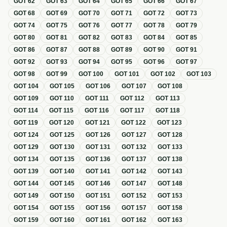
GOT
62
GOT
63
GOT
64
GOT
65
GOT
66
GOT
67
GOT
68
GOT
69
GOT
70
GOT
71
GOT
72
GOT
73
GOT
74
GOT
75
GOT
76
GOT
77
GOT
78
GOT
79
GOT
80
GOT
81
GOT
82
GOT
83
GOT
84
GOT
85
GOT
86
GOT
87
GOT
88
GOT
89
GOT
90
GOT
91
GOT
92
GOT
93
GOT
94
GOT
95
GOT
96
GOT
97
GOT
98
GOT
99
GOT
100
GOT
101
GOT
102
GOT
103
GOT
104
GOT
105
GOT
106
GOT
107
GOT
108
GOT
109
GOT
110
GOT
111
GOT
112
GOT
113
GOT
114
GOT
115
GOT
116
GOT
117
GOT
118
GOT
119
GOT
120
GOT
121
GOT
122
GOT
123
GOT
124
GOT
125
GOT
126
GOT
127
GOT
128
GOT
129
GOT
130
GOT
131
GOT
132
GOT
133
GOT
134
GOT
135
GOT
136
GOT
137
GOT
138
GOT
139
GOT
140
GOT
141
GOT
142
GOT
143
GOT
144
GOT
145
GOT
146
GOT
147
GOT
148
GOT
149
GOT
150
GOT
151
GOT
152
GOT
153
GOT
154
GOT
155
GOT
156
GOT
157
GOT
158
GOT
159
GOT
160
GOT
161
GOT
162
GOT
163