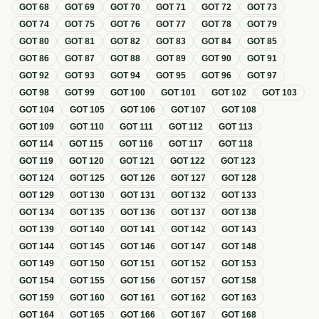
GOT
68
GOT
69
GOT
70
GOT
71
GOT
72
GOT
73
GOT
74
GOT
75
GOT
76
GOT
77
GOT
78
GOT
79
GOT
80
GOT
81
GOT
82
GOT
83
GOT
84
GOT
85
GOT
86
GOT
87
GOT
88
GOT
89
GOT
90
GOT
91
GOT
92
GOT
93
GOT
94
GOT
95
GOT
96
GOT
97
GOT
98
GOT
99
GOT
100
GOT
101
GOT
102
GOT
103
GOT
104
GOT
105
GOT
106
GOT
107
GOT
108
GOT
109
GOT
110
GOT
111
GOT
112
GOT
113
GOT
114
GOT
115
GOT
116
GOT
117
GOT
118
GOT
119
GOT
120
GOT
121
GOT
122
GOT
123
GOT
124
GOT
125
GOT
126
GOT
127
GOT
128
GOT
129
GOT
130
GOT
131
GOT
132
GOT
133
GOT
134
GOT
135
GOT
136
GOT
137
GOT
138
GOT
139
GOT
140
GOT
141
GOT
142
GOT
143
GOT
144
GOT
145
GOT
146
GOT
147
GOT
148
GOT
149
GOT
150
GOT
151
GOT
152
GOT
153
GOT
154
GOT
155
GOT
156
GOT
157
GOT
158
GOT
159
GOT
160
GOT
161
GOT
162
GOT
163
GOT
164
GOT
165
GOT
166
GOT
167
GOT
168