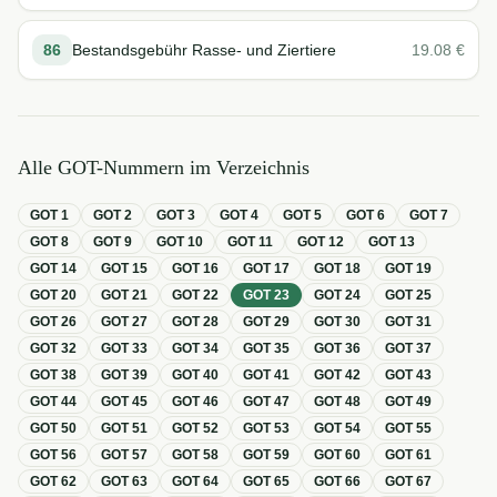
86
Bestandsgebühr Rasse- und Ziertiere
19.08
€
Alle GOT-Nummern im Verzeichnis
GOT
1
GOT
2
GOT
3
GOT
4
GOT
5
GOT
6
GOT
7
GOT
8
GOT
9
GOT
10
GOT
11
GOT
12
GOT
13
GOT
14
GOT
15
GOT
16
GOT
17
GOT
18
GOT
19
GOT
20
GOT
21
GOT
22
GOT
23
GOT
24
GOT
25
GOT
26
GOT
27
GOT
28
GOT
29
GOT
30
GOT
31
GOT
32
GOT
33
GOT
34
GOT
35
GOT
36
GOT
37
GOT
38
GOT
39
GOT
40
GOT
41
GOT
42
GOT
43
GOT
44
GOT
45
GOT
46
GOT
47
GOT
48
GOT
49
GOT
50
GOT
51
GOT
52
GOT
53
GOT
54
GOT
55
GOT
56
GOT
57
GOT
58
GOT
59
GOT
60
GOT
61
GOT
62
GOT
63
GOT
64
GOT
65
GOT
66
GOT
67