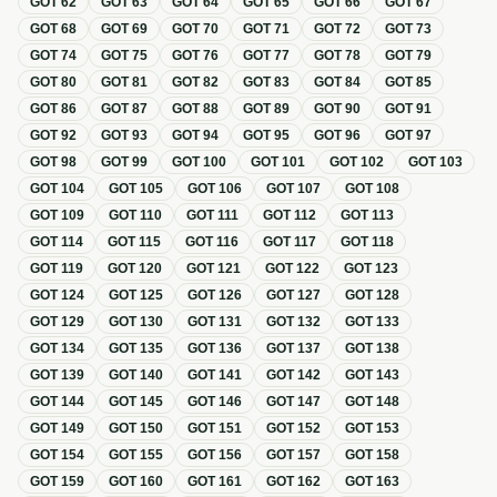
GOT
62
GOT
63
GOT
64
GOT
65
GOT
66
GOT
67
GOT
68
GOT
69
GOT
70
GOT
71
GOT
72
GOT
73
GOT
74
GOT
75
GOT
76
GOT
77
GOT
78
GOT
79
GOT
80
GOT
81
GOT
82
GOT
83
GOT
84
GOT
85
GOT
86
GOT
87
GOT
88
GOT
89
GOT
90
GOT
91
GOT
92
GOT
93
GOT
94
GOT
95
GOT
96
GOT
97
GOT
98
GOT
99
GOT
100
GOT
101
GOT
102
GOT
103
GOT
104
GOT
105
GOT
106
GOT
107
GOT
108
GOT
109
GOT
110
GOT
111
GOT
112
GOT
113
GOT
114
GOT
115
GOT
116
GOT
117
GOT
118
GOT
119
GOT
120
GOT
121
GOT
122
GOT
123
GOT
124
GOT
125
GOT
126
GOT
127
GOT
128
GOT
129
GOT
130
GOT
131
GOT
132
GOT
133
GOT
134
GOT
135
GOT
136
GOT
137
GOT
138
GOT
139
GOT
140
GOT
141
GOT
142
GOT
143
GOT
144
GOT
145
GOT
146
GOT
147
GOT
148
GOT
149
GOT
150
GOT
151
GOT
152
GOT
153
GOT
154
GOT
155
GOT
156
GOT
157
GOT
158
GOT
159
GOT
160
GOT
161
GOT
162
GOT
163