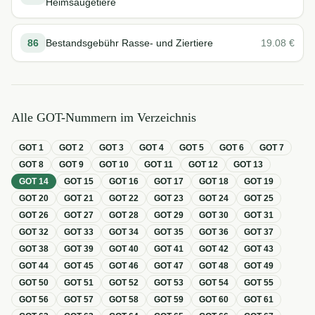
Heimsäugetiere
86
Bestandsgebühr Rasse- und Ziertiere
19.08
€
Alle GOT-Nummern im Verzeichnis
GOT
1
GOT
2
GOT
3
GOT
4
GOT
5
GOT
6
GOT
7
GOT
8
GOT
9
GOT
10
GOT
11
GOT
12
GOT
13
GOT
14
GOT
15
GOT
16
GOT
17
GOT
18
GOT
19
GOT
20
GOT
21
GOT
22
GOT
23
GOT
24
GOT
25
GOT
26
GOT
27
GOT
28
GOT
29
GOT
30
GOT
31
GOT
32
GOT
33
GOT
34
GOT
35
GOT
36
GOT
37
GOT
38
GOT
39
GOT
40
GOT
41
GOT
42
GOT
43
GOT
44
GOT
45
GOT
46
GOT
47
GOT
48
GOT
49
GOT
50
GOT
51
GOT
52
GOT
53
GOT
54
GOT
55
GOT
56
GOT
57
GOT
58
GOT
59
GOT
60
GOT
61