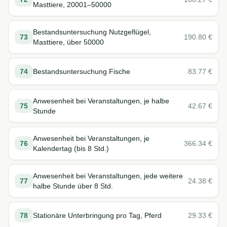
Masttiere, 20001–50000
Bestandsuntersuchung Nutzgeflügel,
73
190.80
€
Masttiere, über 50000
74
Bestandsuntersuchung Fische
83.77
€
Anwesenheit bei Veranstaltungen, je halbe
75
42.67
€
Stunde
Anwesenheit bei Veranstaltungen, je
76
366.34
€
Kalendertag (bis 8 Std.)
Anwesenheit bei Veranstaltungen, jede weitere
77
24.38
€
halbe Stunde über 8 Std.
78
Stationäre Unterbringung pro Tag, Pferd
29.33
€