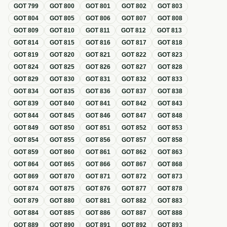
GOT
799
GOT
800
GOT
801
GOT
802
GOT
803
GOT
804
GOT
805
GOT
806
GOT
807
GOT
808
GOT
809
GOT
810
GOT
811
GOT
812
GOT
813
GOT
814
GOT
815
GOT
816
GOT
817
GOT
818
GOT
819
GOT
820
GOT
821
GOT
822
GOT
823
GOT
824
GOT
825
GOT
826
GOT
827
GOT
828
GOT
829
GOT
830
GOT
831
GOT
832
GOT
833
GOT
834
GOT
835
GOT
836
GOT
837
GOT
838
GOT
839
GOT
840
GOT
841
GOT
842
GOT
843
GOT
844
GOT
845
GOT
846
GOT
847
GOT
848
GOT
849
GOT
850
GOT
851
GOT
852
GOT
853
GOT
854
GOT
855
GOT
856
GOT
857
GOT
858
GOT
859
GOT
860
GOT
861
GOT
862
GOT
863
GOT
864
GOT
865
GOT
866
GOT
867
GOT
868
GOT
869
GOT
870
GOT
871
GOT
872
GOT
873
GOT
874
GOT
875
GOT
876
GOT
877
GOT
878
GOT
879
GOT
880
GOT
881
GOT
882
GOT
883
GOT
884
GOT
885
GOT
886
GOT
887
GOT
888
GOT
889
GOT
890
GOT
891
GOT
892
GOT
893