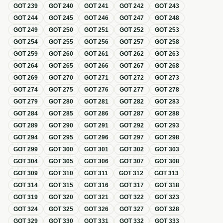
GOT
239
GOT
240
GOT
241
GOT
242
GOT
243
GOT
244
GOT
245
GOT
246
GOT
247
GOT
248
GOT
249
GOT
250
GOT
251
GOT
252
GOT
253
GOT
254
GOT
255
GOT
256
GOT
257
GOT
258
GOT
259
GOT
260
GOT
261
GOT
262
GOT
263
GOT
264
GOT
265
GOT
266
GOT
267
GOT
268
GOT
269
GOT
270
GOT
271
GOT
272
GOT
273
GOT
274
GOT
275
GOT
276
GOT
277
GOT
278
GOT
279
GOT
280
GOT
281
GOT
282
GOT
283
GOT
284
GOT
285
GOT
286
GOT
287
GOT
288
GOT
289
GOT
290
GOT
291
GOT
292
GOT
293
GOT
294
GOT
295
GOT
296
GOT
297
GOT
298
GOT
299
GOT
300
GOT
301
GOT
302
GOT
303
GOT
304
GOT
305
GOT
306
GOT
307
GOT
308
GOT
309
GOT
310
GOT
311
GOT
312
GOT
313
GOT
314
GOT
315
GOT
316
GOT
317
GOT
318
GOT
319
GOT
320
GOT
321
GOT
322
GOT
323
GOT
324
GOT
325
GOT
326
GOT
327
GOT
328
GOT
329
GOT
330
GOT
331
GOT
332
GOT
333