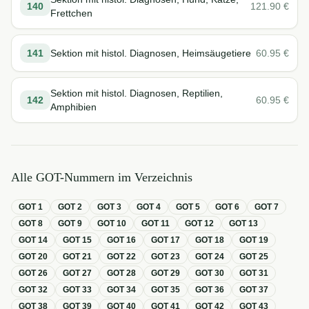
140
121.90
€
Frettchen
141
Sektion mit histol. Diagnosen, Heimsäugetiere
60.95
€
Sektion mit histol. Diagnosen, Reptilien,
142
60.95
€
Amphibien
Alle GOT-Nummern im Verzeichnis
GOT
1
GOT
2
GOT
3
GOT
4
GOT
5
GOT
6
GOT
7
GOT
8
GOT
9
GOT
10
GOT
11
GOT
12
GOT
13
GOT
14
GOT
15
GOT
16
GOT
17
GOT
18
GOT
19
GOT
20
GOT
21
GOT
22
GOT
23
GOT
24
GOT
25
GOT
26
GOT
27
GOT
28
GOT
29
GOT
30
GOT
31
GOT
32
GOT
33
GOT
34
GOT
35
GOT
36
GOT
37
GOT
38
GOT
39
GOT
40
GOT
41
GOT
42
GOT
43