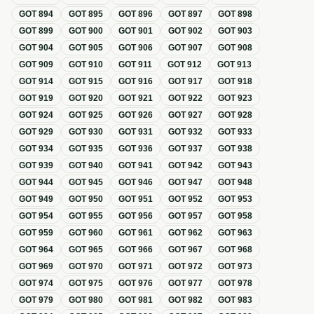
GOT
894
GOT
895
GOT
896
GOT
897
GOT
898
GOT
899
GOT
900
GOT
901
GOT
902
GOT
903
GOT
904
GOT
905
GOT
906
GOT
907
GOT
908
GOT
909
GOT
910
GOT
911
GOT
912
GOT
913
GOT
914
GOT
915
GOT
916
GOT
917
GOT
918
GOT
919
GOT
920
GOT
921
GOT
922
GOT
923
GOT
924
GOT
925
GOT
926
GOT
927
GOT
928
GOT
929
GOT
930
GOT
931
GOT
932
GOT
933
GOT
934
GOT
935
GOT
936
GOT
937
GOT
938
GOT
939
GOT
940
GOT
941
GOT
942
GOT
943
GOT
944
GOT
945
GOT
946
GOT
947
GOT
948
GOT
949
GOT
950
GOT
951
GOT
952
GOT
953
GOT
954
GOT
955
GOT
956
GOT
957
GOT
958
GOT
959
GOT
960
GOT
961
GOT
962
GOT
963
GOT
964
GOT
965
GOT
966
GOT
967
GOT
968
GOT
969
GOT
970
GOT
971
GOT
972
GOT
973
GOT
974
GOT
975
GOT
976
GOT
977
GOT
978
GOT
979
GOT
980
GOT
981
GOT
982
GOT
983