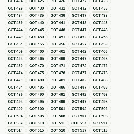
GOT
424
GOT
425
GOT
426
GOT
427
GOT
428
GOT
429
GOT
430
GOT
431
GOT
432
GOT
433
GOT
434
GOT
435
GOT
436
GOT
437
GOT
438
GOT
439
GOT
440
GOT
441
GOT
442
GOT
443
GOT
444
GOT
445
GOT
446
GOT
447
GOT
448
GOT
449
GOT
450
GOT
451
GOT
452
GOT
453
GOT
454
GOT
455
GOT
456
GOT
457
GOT
458
GOT
459
GOT
460
GOT
461
GOT
462
GOT
463
GOT
464
GOT
465
GOT
466
GOT
467
GOT
468
GOT
469
GOT
470
GOT
471
GOT
472
GOT
473
GOT
474
GOT
475
GOT
476
GOT
477
GOT
478
GOT
479
GOT
480
GOT
481
GOT
482
GOT
483
GOT
484
GOT
485
GOT
486
GOT
487
GOT
488
GOT
489
GOT
490
GOT
491
GOT
492
GOT
493
GOT
494
GOT
495
GOT
496
GOT
497
GOT
498
GOT
499
GOT
500
GOT
501
GOT
502
GOT
503
GOT
504
GOT
505
GOT
506
GOT
507
GOT
508
GOT
509
GOT
510
GOT
511
GOT
512
GOT
513
GOT
514
GOT
515
GOT
516
GOT
517
GOT
518