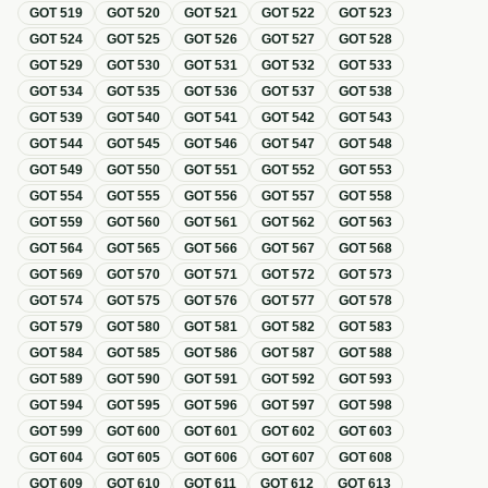
GOT
519
GOT
520
GOT
521
GOT
522
GOT
523
GOT
524
GOT
525
GOT
526
GOT
527
GOT
528
GOT
529
GOT
530
GOT
531
GOT
532
GOT
533
GOT
534
GOT
535
GOT
536
GOT
537
GOT
538
GOT
539
GOT
540
GOT
541
GOT
542
GOT
543
GOT
544
GOT
545
GOT
546
GOT
547
GOT
548
GOT
549
GOT
550
GOT
551
GOT
552
GOT
553
GOT
554
GOT
555
GOT
556
GOT
557
GOT
558
GOT
559
GOT
560
GOT
561
GOT
562
GOT
563
GOT
564
GOT
565
GOT
566
GOT
567
GOT
568
GOT
569
GOT
570
GOT
571
GOT
572
GOT
573
GOT
574
GOT
575
GOT
576
GOT
577
GOT
578
GOT
579
GOT
580
GOT
581
GOT
582
GOT
583
GOT
584
GOT
585
GOT
586
GOT
587
GOT
588
GOT
589
GOT
590
GOT
591
GOT
592
GOT
593
GOT
594
GOT
595
GOT
596
GOT
597
GOT
598
GOT
599
GOT
600
GOT
601
GOT
602
GOT
603
GOT
604
GOT
605
GOT
606
GOT
607
GOT
608
GOT
609
GOT
610
GOT
611
GOT
612
GOT
613