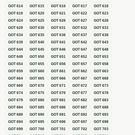
GOT
614
GOT
615
GOT
616
GOT
617
GOT
618
GOT
619
GOT
620
GOT
621
GOT
622
GOT
623
GOT
624
GOT
625
GOT
626
GOT
627
GOT
628
GOT
629
GOT
630
GOT
631
GOT
632
GOT
633
GOT
634
GOT
635
GOT
636
GOT
637
GOT
638
GOT
639
GOT
640
GOT
641
GOT
642
GOT
643
GOT
644
GOT
645
GOT
646
GOT
647
GOT
648
GOT
649
GOT
650
GOT
651
GOT
652
GOT
653
GOT
654
GOT
655
GOT
656
GOT
657
GOT
658
GOT
659
GOT
660
GOT
661
GOT
662
GOT
663
GOT
664
GOT
665
GOT
666
GOT
667
GOT
668
GOT
669
GOT
670
GOT
671
GOT
672
GOT
673
GOT
674
GOT
675
GOT
676
GOT
677
GOT
678
GOT
679
GOT
680
GOT
681
GOT
682
GOT
683
GOT
684
GOT
685
GOT
686
GOT
687
GOT
688
GOT
689
GOT
690
GOT
691
GOT
692
GOT
693
GOT
694
GOT
695
GOT
696
GOT
697
GOT
698
GOT
699
GOT
700
GOT
701
GOT
702
GOT
703