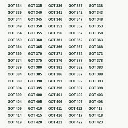
GOT
334
GOT
335
GOT
336
GOT
337
GOT
338
GOT
339
GOT
340
GOT
341
GOT
342
GOT
343
GOT
344
GOT
345
GOT
346
GOT
347
GOT
348
GOT
349
GOT
350
GOT
351
GOT
352
GOT
353
GOT
354
GOT
355
GOT
356
GOT
357
GOT
358
GOT
359
GOT
360
GOT
361
GOT
362
GOT
363
GOT
364
GOT
365
GOT
366
GOT
367
GOT
368
GOT
369
GOT
370
GOT
371
GOT
372
GOT
373
GOT
374
GOT
375
GOT
376
GOT
377
GOT
378
GOT
379
GOT
380
GOT
381
GOT
382
GOT
383
GOT
384
GOT
385
GOT
386
GOT
387
GOT
388
GOT
389
GOT
390
GOT
391
GOT
392
GOT
393
GOT
394
GOT
395
GOT
396
GOT
397
GOT
398
GOT
399
GOT
400
GOT
401
GOT
402
GOT
403
GOT
404
GOT
405
GOT
406
GOT
407
GOT
408
GOT
409
GOT
410
GOT
411
GOT
412
GOT
413
GOT
414
GOT
415
GOT
416
GOT
417
GOT
418
GOT
419
GOT
420
GOT
421
GOT
422
GOT
423