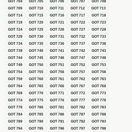
GOT
704
GOT
705
GOT
706
GOT
707
GOT
708
GOT
709
GOT
710
GOT
711
GOT
712
GOT
713
GOT
714
GOT
715
GOT
716
GOT
717
GOT
718
GOT
719
GOT
720
GOT
721
GOT
722
GOT
723
GOT
724
GOT
725
GOT
726
GOT
727
GOT
728
GOT
729
GOT
730
GOT
731
GOT
732
GOT
733
GOT
734
GOT
735
GOT
736
GOT
737
GOT
738
GOT
739
GOT
740
GOT
741
GOT
742
GOT
743
GOT
744
GOT
745
GOT
746
GOT
747
GOT
748
GOT
749
GOT
750
GOT
751
GOT
752
GOT
753
GOT
754
GOT
755
GOT
756
GOT
757
GOT
758
GOT
759
GOT
760
GOT
761
GOT
762
GOT
763
GOT
764
GOT
765
GOT
766
GOT
767
GOT
768
GOT
769
GOT
770
GOT
771
GOT
772
GOT
773
GOT
774
GOT
775
GOT
776
GOT
777
GOT
778
GOT
779
GOT
780
GOT
781
GOT
782
GOT
783
GOT
784
GOT
785
GOT
786
GOT
787
GOT
788
GOT
789
GOT
790
GOT
791
GOT
792
GOT
793
GOT
794
GOT
795
GOT
796
GOT
797
GOT
798