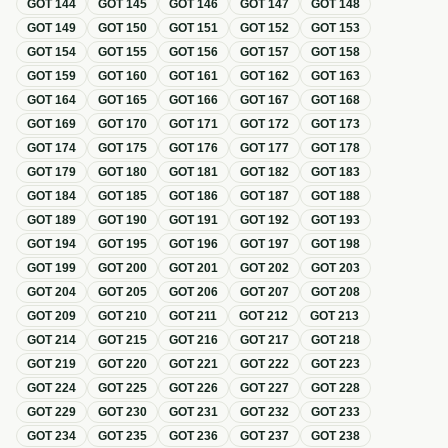
GOT
144
GOT
145
GOT
146
GOT
147
GOT
148
GOT
149
GOT
150
GOT
151
GOT
152
GOT
153
GOT
154
GOT
155
GOT
156
GOT
157
GOT
158
GOT
159
GOT
160
GOT
161
GOT
162
GOT
163
GOT
164
GOT
165
GOT
166
GOT
167
GOT
168
GOT
169
GOT
170
GOT
171
GOT
172
GOT
173
GOT
174
GOT
175
GOT
176
GOT
177
GOT
178
GOT
179
GOT
180
GOT
181
GOT
182
GOT
183
GOT
184
GOT
185
GOT
186
GOT
187
GOT
188
GOT
189
GOT
190
GOT
191
GOT
192
GOT
193
GOT
194
GOT
195
GOT
196
GOT
197
GOT
198
GOT
199
GOT
200
GOT
201
GOT
202
GOT
203
GOT
204
GOT
205
GOT
206
GOT
207
GOT
208
GOT
209
GOT
210
GOT
211
GOT
212
GOT
213
GOT
214
GOT
215
GOT
216
GOT
217
GOT
218
GOT
219
GOT
220
GOT
221
GOT
222
GOT
223
GOT
224
GOT
225
GOT
226
GOT
227
GOT
228
GOT
229
GOT
230
GOT
231
GOT
232
GOT
233
GOT
234
GOT
235
GOT
236
GOT
237
GOT
238