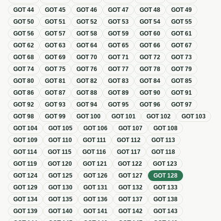
GOT
44
GOT
45
GOT
46
GOT
47
GOT
48
GOT
49
GOT
50
GOT
51
GOT
52
GOT
53
GOT
54
GOT
55
GOT
56
GOT
57
GOT
58
GOT
59
GOT
60
GOT
61
GOT
62
GOT
63
GOT
64
GOT
65
GOT
66
GOT
67
GOT
68
GOT
69
GOT
70
GOT
71
GOT
72
GOT
73
GOT
74
GOT
75
GOT
76
GOT
77
GOT
78
GOT
79
GOT
80
GOT
81
GOT
82
GOT
83
GOT
84
GOT
85
GOT
86
GOT
87
GOT
88
GOT
89
GOT
90
GOT
91
GOT
92
GOT
93
GOT
94
GOT
95
GOT
96
GOT
97
GOT
98
GOT
99
GOT
100
GOT
101
GOT
102
GOT
103
GOT
104
GOT
105
GOT
106
GOT
107
GOT
108
GOT
109
GOT
110
GOT
111
GOT
112
GOT
113
GOT
114
GOT
115
GOT
116
GOT
117
GOT
118
GOT
119
GOT
120
GOT
121
GOT
122
GOT
123
GOT
124
GOT
125
GOT
126
GOT
127
GOT
128
GOT
129
GOT
130
GOT
131
GOT
132
GOT
133
GOT
134
GOT
135
GOT
136
GOT
137
GOT
138
GOT
139
GOT
140
GOT
141
GOT
142
GOT
143