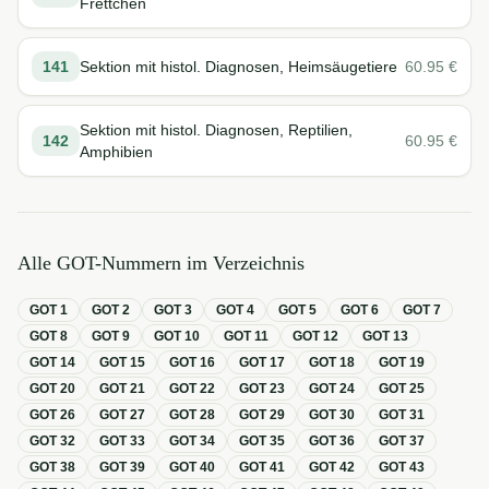
Frettchen
141
Sektion mit histol. Diagnosen, Heimsäugetiere
60.95
€
Sektion mit histol. Diagnosen, Reptilien,
142
60.95
€
Amphibien
Alle GOT-Nummern im Verzeichnis
GOT
1
GOT
2
GOT
3
GOT
4
GOT
5
GOT
6
GOT
7
GOT
8
GOT
9
GOT
10
GOT
11
GOT
12
GOT
13
GOT
14
GOT
15
GOT
16
GOT
17
GOT
18
GOT
19
GOT
20
GOT
21
GOT
22
GOT
23
GOT
24
GOT
25
GOT
26
GOT
27
GOT
28
GOT
29
GOT
30
GOT
31
GOT
32
GOT
33
GOT
34
GOT
35
GOT
36
GOT
37
GOT
38
GOT
39
GOT
40
GOT
41
GOT
42
GOT
43