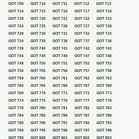
GOT
709
GOT
710
GOT
711
GOT
712
GOT
713
GOT
714
GOT
715
GOT
716
GOT
717
GOT
718
GOT
719
GOT
720
GOT
721
GOT
722
GOT
723
GOT
724
GOT
725
GOT
726
GOT
727
GOT
728
GOT
729
GOT
730
GOT
731
GOT
732
GOT
733
GOT
734
GOT
735
GOT
736
GOT
737
GOT
738
GOT
739
GOT
740
GOT
741
GOT
742
GOT
743
GOT
744
GOT
745
GOT
746
GOT
747
GOT
748
GOT
749
GOT
750
GOT
751
GOT
752
GOT
753
GOT
754
GOT
755
GOT
756
GOT
757
GOT
758
GOT
759
GOT
760
GOT
761
GOT
762
GOT
763
GOT
764
GOT
765
GOT
766
GOT
767
GOT
768
GOT
769
GOT
770
GOT
771
GOT
772
GOT
773
GOT
774
GOT
775
GOT
776
GOT
777
GOT
778
GOT
779
GOT
780
GOT
781
GOT
782
GOT
783
GOT
784
GOT
785
GOT
786
GOT
787
GOT
788
GOT
789
GOT
790
GOT
791
GOT
792
GOT
793
GOT
794
GOT
795
GOT
796
GOT
797
GOT
798
GOT
799
GOT
800
GOT
801
GOT
802
GOT
803