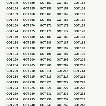
GOT
149
GOT
150
GOT
151
GOT
152
GOT
153
GOT
154
GOT
155
GOT
156
GOT
157
GOT
158
GOT
159
GOT
160
GOT
161
GOT
162
GOT
163
GOT
164
GOT
165
GOT
166
GOT
167
GOT
168
GOT
169
GOT
170
GOT
171
GOT
172
GOT
173
GOT
174
GOT
175
GOT
176
GOT
177
GOT
178
GOT
179
GOT
180
GOT
181
GOT
182
GOT
183
GOT
184
GOT
185
GOT
186
GOT
187
GOT
188
GOT
189
GOT
190
GOT
191
GOT
192
GOT
193
GOT
194
GOT
195
GOT
196
GOT
197
GOT
198
GOT
199
GOT
200
GOT
201
GOT
202
GOT
203
GOT
204
GOT
205
GOT
206
GOT
207
GOT
208
GOT
209
GOT
210
GOT
211
GOT
212
GOT
213
GOT
214
GOT
215
GOT
216
GOT
217
GOT
218
GOT
219
GOT
220
GOT
221
GOT
222
GOT
223
GOT
224
GOT
225
GOT
226
GOT
227
GOT
228
GOT
229
GOT
230
GOT
231
GOT
232
GOT
233
GOT
234
GOT
235
GOT
236
GOT
237
GOT
238
GOT
239
GOT
240
GOT
241
GOT
242
GOT
243