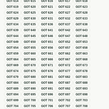
GOT
614
GOT
615
GOT
616
GOT
617
GOT
618
GOT
619
GOT
620
GOT
621
GOT
622
GOT
623
GOT
624
GOT
625
GOT
626
GOT
627
GOT
628
GOT
629
GOT
630
GOT
631
GOT
632
GOT
633
GOT
634
GOT
635
GOT
636
GOT
637
GOT
638
GOT
639
GOT
640
GOT
641
GOT
642
GOT
643
GOT
644
GOT
645
GOT
646
GOT
647
GOT
648
GOT
649
GOT
650
GOT
651
GOT
652
GOT
653
GOT
654
GOT
655
GOT
656
GOT
657
GOT
658
GOT
659
GOT
660
GOT
661
GOT
662
GOT
663
GOT
664
GOT
665
GOT
666
GOT
667
GOT
668
GOT
669
GOT
670
GOT
671
GOT
672
GOT
673
GOT
674
GOT
675
GOT
676
GOT
677
GOT
678
GOT
679
GOT
680
GOT
681
GOT
682
GOT
683
GOT
684
GOT
685
GOT
686
GOT
687
GOT
688
GOT
689
GOT
690
GOT
691
GOT
692
GOT
693
GOT
694
GOT
695
GOT
696
GOT
697
GOT
698
GOT
699
GOT
700
GOT
701
GOT
702
GOT
703
GOT
704
GOT
705
GOT
706
GOT
707
GOT
708