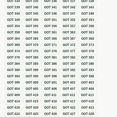
GOT
334
GOT
335
GOT
336
GOT
337
GOT
338
GOT
339
GOT
340
GOT
341
GOT
342
GOT
343
GOT
344
GOT
345
GOT
346
GOT
347
GOT
348
GOT
349
GOT
350
GOT
351
GOT
352
GOT
353
GOT
354
GOT
355
GOT
356
GOT
357
GOT
358
GOT
359
GOT
360
GOT
361
GOT
362
GOT
363
GOT
364
GOT
365
GOT
366
GOT
367
GOT
368
GOT
369
GOT
370
GOT
371
GOT
372
GOT
373
GOT
374
GOT
375
GOT
376
GOT
377
GOT
378
GOT
379
GOT
380
GOT
381
GOT
382
GOT
383
GOT
384
GOT
385
GOT
386
GOT
387
GOT
388
GOT
389
GOT
390
GOT
391
GOT
392
GOT
393
GOT
394
GOT
395
GOT
396
GOT
397
GOT
398
GOT
399
GOT
400
GOT
401
GOT
402
GOT
403
GOT
404
GOT
405
GOT
406
GOT
407
GOT
408
GOT
409
GOT
410
GOT
411
GOT
412
GOT
413
GOT
414
GOT
415
GOT
416
GOT
417
GOT
418
GOT
419
GOT
420
GOT
421
GOT
422
GOT
423
GOT
424
GOT
425
GOT
426
GOT
427
GOT
428