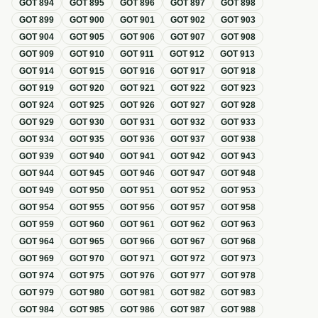
GOT
894
GOT
895
GOT
896
GOT
897
GOT
898
GOT
899
GOT
900
GOT
901
GOT
902
GOT
903
GOT
904
GOT
905
GOT
906
GOT
907
GOT
908
GOT
909
GOT
910
GOT
911
GOT
912
GOT
913
GOT
914
GOT
915
GOT
916
GOT
917
GOT
918
GOT
919
GOT
920
GOT
921
GOT
922
GOT
923
GOT
924
GOT
925
GOT
926
GOT
927
GOT
928
GOT
929
GOT
930
GOT
931
GOT
932
GOT
933
GOT
934
GOT
935
GOT
936
GOT
937
GOT
938
GOT
939
GOT
940
GOT
941
GOT
942
GOT
943
GOT
944
GOT
945
GOT
946
GOT
947
GOT
948
GOT
949
GOT
950
GOT
951
GOT
952
GOT
953
GOT
954
GOT
955
GOT
956
GOT
957
GOT
958
GOT
959
GOT
960
GOT
961
GOT
962
GOT
963
GOT
964
GOT
965
GOT
966
GOT
967
GOT
968
GOT
969
GOT
970
GOT
971
GOT
972
GOT
973
GOT
974
GOT
975
GOT
976
GOT
977
GOT
978
GOT
979
GOT
980
GOT
981
GOT
982
GOT
983
GOT
984
GOT
985
GOT
986
GOT
987
GOT
988