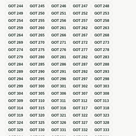
GOT
244
GOT
245
GOT
246
GOT
247
GOT
248
GOT
249
GOT
250
GOT
251
GOT
252
GOT
253
GOT
254
GOT
255
GOT
256
GOT
257
GOT
258
GOT
259
GOT
260
GOT
261
GOT
262
GOT
263
GOT
264
GOT
265
GOT
266
GOT
267
GOT
268
GOT
269
GOT
270
GOT
271
GOT
272
GOT
273
GOT
274
GOT
275
GOT
276
GOT
277
GOT
278
GOT
279
GOT
280
GOT
281
GOT
282
GOT
283
GOT
284
GOT
285
GOT
286
GOT
287
GOT
288
GOT
289
GOT
290
GOT
291
GOT
292
GOT
293
GOT
294
GOT
295
GOT
296
GOT
297
GOT
298
GOT
299
GOT
300
GOT
301
GOT
302
GOT
303
GOT
304
GOT
305
GOT
306
GOT
307
GOT
308
GOT
309
GOT
310
GOT
311
GOT
312
GOT
313
GOT
314
GOT
315
GOT
316
GOT
317
GOT
318
GOT
319
GOT
320
GOT
321
GOT
322
GOT
323
GOT
324
GOT
325
GOT
326
GOT
327
GOT
328
GOT
329
GOT
330
GOT
331
GOT
332
GOT
333