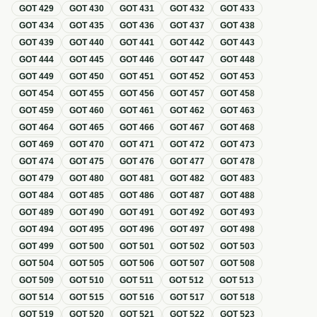
GOT
429
GOT
430
GOT
431
GOT
432
GOT
433
GOT
434
GOT
435
GOT
436
GOT
437
GOT
438
GOT
439
GOT
440
GOT
441
GOT
442
GOT
443
GOT
444
GOT
445
GOT
446
GOT
447
GOT
448
GOT
449
GOT
450
GOT
451
GOT
452
GOT
453
GOT
454
GOT
455
GOT
456
GOT
457
GOT
458
GOT
459
GOT
460
GOT
461
GOT
462
GOT
463
GOT
464
GOT
465
GOT
466
GOT
467
GOT
468
GOT
469
GOT
470
GOT
471
GOT
472
GOT
473
GOT
474
GOT
475
GOT
476
GOT
477
GOT
478
GOT
479
GOT
480
GOT
481
GOT
482
GOT
483
GOT
484
GOT
485
GOT
486
GOT
487
GOT
488
GOT
489
GOT
490
GOT
491
GOT
492
GOT
493
GOT
494
GOT
495
GOT
496
GOT
497
GOT
498
GOT
499
GOT
500
GOT
501
GOT
502
GOT
503
GOT
504
GOT
505
GOT
506
GOT
507
GOT
508
GOT
509
GOT
510
GOT
511
GOT
512
GOT
513
GOT
514
GOT
515
GOT
516
GOT
517
GOT
518
GOT
519
GOT
520
GOT
521
GOT
522
GOT
523