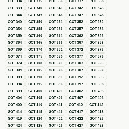
GOT
334
GOT
335
GOT
336
GOT
337
GOT
338
GOT
339
GOT
340
GOT
341
GOT
342
GOT
343
GOT
344
GOT
345
GOT
346
GOT
347
GOT
348
GOT
349
GOT
350
GOT
351
GOT
352
GOT
353
GOT
354
GOT
355
GOT
356
GOT
357
GOT
358
GOT
359
GOT
360
GOT
361
GOT
362
GOT
363
GOT
364
GOT
365
GOT
366
GOT
367
GOT
368
GOT
369
GOT
370
GOT
371
GOT
372
GOT
373
GOT
374
GOT
375
GOT
376
GOT
377
GOT
378
GOT
379
GOT
380
GOT
381
GOT
382
GOT
383
GOT
384
GOT
385
GOT
386
GOT
387
GOT
388
GOT
389
GOT
390
GOT
391
GOT
392
GOT
393
GOT
394
GOT
395
GOT
396
GOT
397
GOT
398
GOT
399
GOT
400
GOT
401
GOT
402
GOT
403
GOT
404
GOT
405
GOT
406
GOT
407
GOT
408
GOT
409
GOT
410
GOT
411
GOT
412
GOT
413
GOT
414
GOT
415
GOT
416
GOT
417
GOT
418
GOT
419
GOT
420
GOT
421
GOT
422
GOT
423
GOT
424
GOT
425
GOT
426
GOT
427
GOT
428