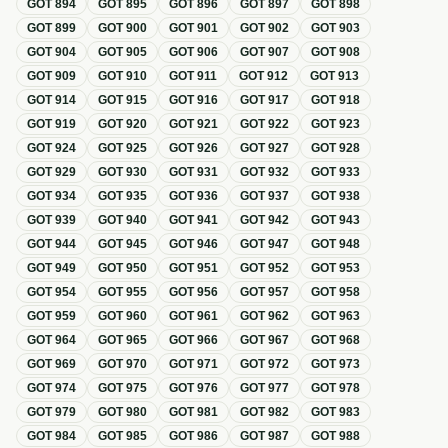
GOT
894
GOT
895
GOT
896
GOT
897
GOT
898
GOT
899
GOT
900
GOT
901
GOT
902
GOT
903
GOT
904
GOT
905
GOT
906
GOT
907
GOT
908
GOT
909
GOT
910
GOT
911
GOT
912
GOT
913
GOT
914
GOT
915
GOT
916
GOT
917
GOT
918
GOT
919
GOT
920
GOT
921
GOT
922
GOT
923
GOT
924
GOT
925
GOT
926
GOT
927
GOT
928
GOT
929
GOT
930
GOT
931
GOT
932
GOT
933
GOT
934
GOT
935
GOT
936
GOT
937
GOT
938
GOT
939
GOT
940
GOT
941
GOT
942
GOT
943
GOT
944
GOT
945
GOT
946
GOT
947
GOT
948
GOT
949
GOT
950
GOT
951
GOT
952
GOT
953
GOT
954
GOT
955
GOT
956
GOT
957
GOT
958
GOT
959
GOT
960
GOT
961
GOT
962
GOT
963
GOT
964
GOT
965
GOT
966
GOT
967
GOT
968
GOT
969
GOT
970
GOT
971
GOT
972
GOT
973
GOT
974
GOT
975
GOT
976
GOT
977
GOT
978
GOT
979
GOT
980
GOT
981
GOT
982
GOT
983
GOT
984
GOT
985
GOT
986
GOT
987
GOT
988