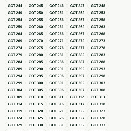
GOT
244
GOT
245
GOT
246
GOT
247
GOT
248
GOT
249
GOT
250
GOT
251
GOT
252
GOT
253
GOT
254
GOT
255
GOT
256
GOT
257
GOT
258
GOT
259
GOT
260
GOT
261
GOT
262
GOT
263
GOT
264
GOT
265
GOT
266
GOT
267
GOT
268
GOT
269
GOT
270
GOT
271
GOT
272
GOT
273
GOT
274
GOT
275
GOT
276
GOT
277
GOT
278
GOT
279
GOT
280
GOT
281
GOT
282
GOT
283
GOT
284
GOT
285
GOT
286
GOT
287
GOT
288
GOT
289
GOT
290
GOT
291
GOT
292
GOT
293
GOT
294
GOT
295
GOT
296
GOT
297
GOT
298
GOT
299
GOT
300
GOT
301
GOT
302
GOT
303
GOT
304
GOT
305
GOT
306
GOT
307
GOT
308
GOT
309
GOT
310
GOT
311
GOT
312
GOT
313
GOT
314
GOT
315
GOT
316
GOT
317
GOT
318
GOT
319
GOT
320
GOT
321
GOT
322
GOT
323
GOT
324
GOT
325
GOT
326
GOT
327
GOT
328
GOT
329
GOT
330
GOT
331
GOT
332
GOT
333