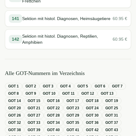
Frettchen
141
Sektion mit histol. Diagnosen, Heimsäugetiere
60.95
€
Sektion mit histol. Diagnosen, Reptilien,
142
60.95
€
Amphibien
Alle GOT-Nummern im Verzeichnis
GOT
1
GOT
2
GOT
3
GOT
4
GOT
5
GOT
6
GOT
7
GOT
8
GOT
9
GOT
10
GOT
11
GOT
12
GOT
13
GOT
14
GOT
15
GOT
16
GOT
17
GOT
18
GOT
19
GOT
20
GOT
21
GOT
22
GOT
23
GOT
24
GOT
25
GOT
26
GOT
27
GOT
28
GOT
29
GOT
30
GOT
31
GOT
32
GOT
33
GOT
34
GOT
35
GOT
36
GOT
37
GOT
38
GOT
39
GOT
40
GOT
41
GOT
42
GOT
43