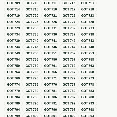
GOT
709
GOT
710
GOT
711
GOT
712
GOT
713
GOT
714
GOT
715
GOT
716
GOT
717
GOT
718
GOT
719
GOT
720
GOT
721
GOT
722
GOT
723
GOT
724
GOT
725
GOT
726
GOT
727
GOT
728
GOT
729
GOT
730
GOT
731
GOT
732
GOT
733
GOT
734
GOT
735
GOT
736
GOT
737
GOT
738
GOT
739
GOT
740
GOT
741
GOT
742
GOT
743
GOT
744
GOT
745
GOT
746
GOT
747
GOT
748
GOT
749
GOT
750
GOT
751
GOT
752
GOT
753
GOT
754
GOT
755
GOT
756
GOT
757
GOT
758
GOT
759
GOT
760
GOT
761
GOT
762
GOT
763
GOT
764
GOT
765
GOT
766
GOT
767
GOT
768
GOT
769
GOT
770
GOT
771
GOT
772
GOT
773
GOT
774
GOT
775
GOT
776
GOT
777
GOT
778
GOT
779
GOT
780
GOT
781
GOT
782
GOT
783
GOT
784
GOT
785
GOT
786
GOT
787
GOT
788
GOT
789
GOT
790
GOT
791
GOT
792
GOT
793
GOT
794
GOT
795
GOT
796
GOT
797
GOT
798
GOT
799
GOT
800
GOT
801
GOT
802
GOT
803