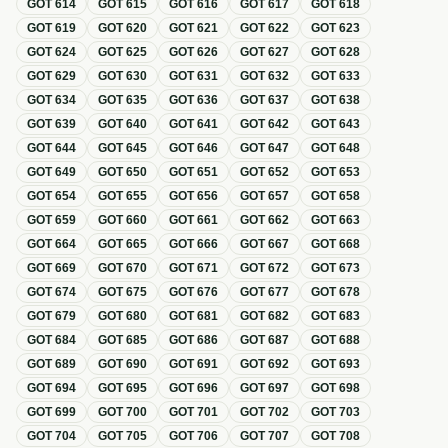
GOT
614
GOT
615
GOT
616
GOT
617
GOT
618
GOT
619
GOT
620
GOT
621
GOT
622
GOT
623
GOT
624
GOT
625
GOT
626
GOT
627
GOT
628
GOT
629
GOT
630
GOT
631
GOT
632
GOT
633
GOT
634
GOT
635
GOT
636
GOT
637
GOT
638
GOT
639
GOT
640
GOT
641
GOT
642
GOT
643
GOT
644
GOT
645
GOT
646
GOT
647
GOT
648
GOT
649
GOT
650
GOT
651
GOT
652
GOT
653
GOT
654
GOT
655
GOT
656
GOT
657
GOT
658
GOT
659
GOT
660
GOT
661
GOT
662
GOT
663
GOT
664
GOT
665
GOT
666
GOT
667
GOT
668
GOT
669
GOT
670
GOT
671
GOT
672
GOT
673
GOT
674
GOT
675
GOT
676
GOT
677
GOT
678
GOT
679
GOT
680
GOT
681
GOT
682
GOT
683
GOT
684
GOT
685
GOT
686
GOT
687
GOT
688
GOT
689
GOT
690
GOT
691
GOT
692
GOT
693
GOT
694
GOT
695
GOT
696
GOT
697
GOT
698
GOT
699
GOT
700
GOT
701
GOT
702
GOT
703
GOT
704
GOT
705
GOT
706
GOT
707
GOT
708