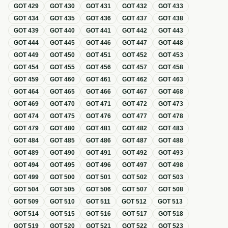
GOT
429
GOT
430
GOT
431
GOT
432
GOT
433
GOT
434
GOT
435
GOT
436
GOT
437
GOT
438
GOT
439
GOT
440
GOT
441
GOT
442
GOT
443
GOT
444
GOT
445
GOT
446
GOT
447
GOT
448
GOT
449
GOT
450
GOT
451
GOT
452
GOT
453
GOT
454
GOT
455
GOT
456
GOT
457
GOT
458
GOT
459
GOT
460
GOT
461
GOT
462
GOT
463
GOT
464
GOT
465
GOT
466
GOT
467
GOT
468
GOT
469
GOT
470
GOT
471
GOT
472
GOT
473
GOT
474
GOT
475
GOT
476
GOT
477
GOT
478
GOT
479
GOT
480
GOT
481
GOT
482
GOT
483
GOT
484
GOT
485
GOT
486
GOT
487
GOT
488
GOT
489
GOT
490
GOT
491
GOT
492
GOT
493
GOT
494
GOT
495
GOT
496
GOT
497
GOT
498
GOT
499
GOT
500
GOT
501
GOT
502
GOT
503
GOT
504
GOT
505
GOT
506
GOT
507
GOT
508
GOT
509
GOT
510
GOT
511
GOT
512
GOT
513
GOT
514
GOT
515
GOT
516
GOT
517
GOT
518
GOT
519
GOT
520
GOT
521
GOT
522
GOT
523