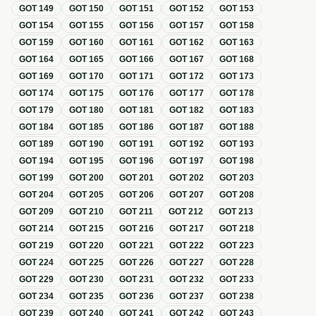
GOT
149
GOT
150
GOT
151
GOT
152
GOT
153
GOT
154
GOT
155
GOT
156
GOT
157
GOT
158
GOT
159
GOT
160
GOT
161
GOT
162
GOT
163
GOT
164
GOT
165
GOT
166
GOT
167
GOT
168
GOT
169
GOT
170
GOT
171
GOT
172
GOT
173
GOT
174
GOT
175
GOT
176
GOT
177
GOT
178
GOT
179
GOT
180
GOT
181
GOT
182
GOT
183
GOT
184
GOT
185
GOT
186
GOT
187
GOT
188
GOT
189
GOT
190
GOT
191
GOT
192
GOT
193
GOT
194
GOT
195
GOT
196
GOT
197
GOT
198
GOT
199
GOT
200
GOT
201
GOT
202
GOT
203
GOT
204
GOT
205
GOT
206
GOT
207
GOT
208
GOT
209
GOT
210
GOT
211
GOT
212
GOT
213
GOT
214
GOT
215
GOT
216
GOT
217
GOT
218
GOT
219
GOT
220
GOT
221
GOT
222
GOT
223
GOT
224
GOT
225
GOT
226
GOT
227
GOT
228
GOT
229
GOT
230
GOT
231
GOT
232
GOT
233
GOT
234
GOT
235
GOT
236
GOT
237
GOT
238
GOT
239
GOT
240
GOT
241
GOT
242
GOT
243