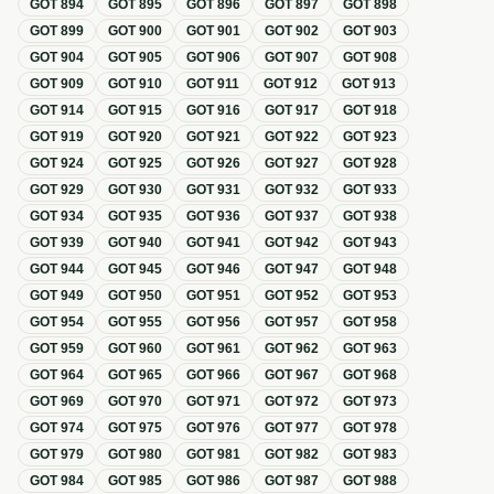
GOT
894
GOT
895
GOT
896
GOT
897
GOT
898
GOT
899
GOT
900
GOT
901
GOT
902
GOT
903
GOT
904
GOT
905
GOT
906
GOT
907
GOT
908
GOT
909
GOT
910
GOT
911
GOT
912
GOT
913
GOT
914
GOT
915
GOT
916
GOT
917
GOT
918
GOT
919
GOT
920
GOT
921
GOT
922
GOT
923
GOT
924
GOT
925
GOT
926
GOT
927
GOT
928
GOT
929
GOT
930
GOT
931
GOT
932
GOT
933
GOT
934
GOT
935
GOT
936
GOT
937
GOT
938
GOT
939
GOT
940
GOT
941
GOT
942
GOT
943
GOT
944
GOT
945
GOT
946
GOT
947
GOT
948
GOT
949
GOT
950
GOT
951
GOT
952
GOT
953
GOT
954
GOT
955
GOT
956
GOT
957
GOT
958
GOT
959
GOT
960
GOT
961
GOT
962
GOT
963
GOT
964
GOT
965
GOT
966
GOT
967
GOT
968
GOT
969
GOT
970
GOT
971
GOT
972
GOT
973
GOT
974
GOT
975
GOT
976
GOT
977
GOT
978
GOT
979
GOT
980
GOT
981
GOT
982
GOT
983
GOT
984
GOT
985
GOT
986
GOT
987
GOT
988