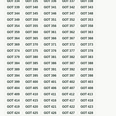
GOT
334
GOT
335
GOT
336
GOT
337
GOT
338
GOT
339
GOT
340
GOT
341
GOT
342
GOT
343
GOT
344
GOT
345
GOT
346
GOT
347
GOT
348
GOT
349
GOT
350
GOT
351
GOT
352
GOT
353
GOT
354
GOT
355
GOT
356
GOT
357
GOT
358
GOT
359
GOT
360
GOT
361
GOT
362
GOT
363
GOT
364
GOT
365
GOT
366
GOT
367
GOT
368
GOT
369
GOT
370
GOT
371
GOT
372
GOT
373
GOT
374
GOT
375
GOT
376
GOT
377
GOT
378
GOT
379
GOT
380
GOT
381
GOT
382
GOT
383
GOT
384
GOT
385
GOT
386
GOT
387
GOT
388
GOT
389
GOT
390
GOT
391
GOT
392
GOT
393
GOT
394
GOT
395
GOT
396
GOT
397
GOT
398
GOT
399
GOT
400
GOT
401
GOT
402
GOT
403
GOT
404
GOT
405
GOT
406
GOT
407
GOT
408
GOT
409
GOT
410
GOT
411
GOT
412
GOT
413
GOT
414
GOT
415
GOT
416
GOT
417
GOT
418
GOT
419
GOT
420
GOT
421
GOT
422
GOT
423
GOT
424
GOT
425
GOT
426
GOT
427
GOT
428