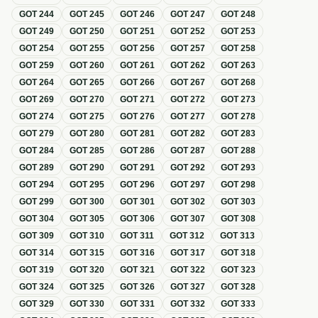
GOT
244
GOT
245
GOT
246
GOT
247
GOT
248
GOT
249
GOT
250
GOT
251
GOT
252
GOT
253
GOT
254
GOT
255
GOT
256
GOT
257
GOT
258
GOT
259
GOT
260
GOT
261
GOT
262
GOT
263
GOT
264
GOT
265
GOT
266
GOT
267
GOT
268
GOT
269
GOT
270
GOT
271
GOT
272
GOT
273
GOT
274
GOT
275
GOT
276
GOT
277
GOT
278
GOT
279
GOT
280
GOT
281
GOT
282
GOT
283
GOT
284
GOT
285
GOT
286
GOT
287
GOT
288
GOT
289
GOT
290
GOT
291
GOT
292
GOT
293
GOT
294
GOT
295
GOT
296
GOT
297
GOT
298
GOT
299
GOT
300
GOT
301
GOT
302
GOT
303
GOT
304
GOT
305
GOT
306
GOT
307
GOT
308
GOT
309
GOT
310
GOT
311
GOT
312
GOT
313
GOT
314
GOT
315
GOT
316
GOT
317
GOT
318
GOT
319
GOT
320
GOT
321
GOT
322
GOT
323
GOT
324
GOT
325
GOT
326
GOT
327
GOT
328
GOT
329
GOT
330
GOT
331
GOT
332
GOT
333