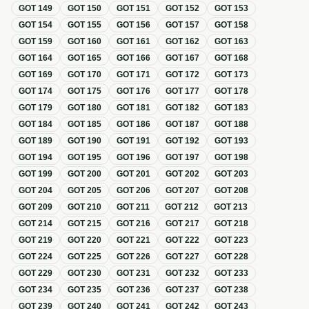
GOT
149
GOT
150
GOT
151
GOT
152
GOT
153
GOT
154
GOT
155
GOT
156
GOT
157
GOT
158
GOT
159
GOT
160
GOT
161
GOT
162
GOT
163
GOT
164
GOT
165
GOT
166
GOT
167
GOT
168
GOT
169
GOT
170
GOT
171
GOT
172
GOT
173
GOT
174
GOT
175
GOT
176
GOT
177
GOT
178
GOT
179
GOT
180
GOT
181
GOT
182
GOT
183
GOT
184
GOT
185
GOT
186
GOT
187
GOT
188
GOT
189
GOT
190
GOT
191
GOT
192
GOT
193
GOT
194
GOT
195
GOT
196
GOT
197
GOT
198
GOT
199
GOT
200
GOT
201
GOT
202
GOT
203
GOT
204
GOT
205
GOT
206
GOT
207
GOT
208
GOT
209
GOT
210
GOT
211
GOT
212
GOT
213
GOT
214
GOT
215
GOT
216
GOT
217
GOT
218
GOT
219
GOT
220
GOT
221
GOT
222
GOT
223
GOT
224
GOT
225
GOT
226
GOT
227
GOT
228
GOT
229
GOT
230
GOT
231
GOT
232
GOT
233
GOT
234
GOT
235
GOT
236
GOT
237
GOT
238
GOT
239
GOT
240
GOT
241
GOT
242
GOT
243