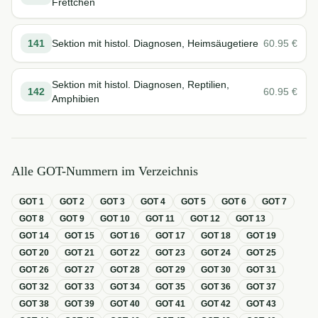
Frettchen
141
Sektion mit histol. Diagnosen, Heimsäugetiere
60.95
€
Sektion mit histol. Diagnosen, Reptilien,
142
60.95
€
Amphibien
Alle GOT-Nummern im Verzeichnis
GOT
1
GOT
2
GOT
3
GOT
4
GOT
5
GOT
6
GOT
7
GOT
8
GOT
9
GOT
10
GOT
11
GOT
12
GOT
13
GOT
14
GOT
15
GOT
16
GOT
17
GOT
18
GOT
19
GOT
20
GOT
21
GOT
22
GOT
23
GOT
24
GOT
25
GOT
26
GOT
27
GOT
28
GOT
29
GOT
30
GOT
31
GOT
32
GOT
33
GOT
34
GOT
35
GOT
36
GOT
37
GOT
38
GOT
39
GOT
40
GOT
41
GOT
42
GOT
43