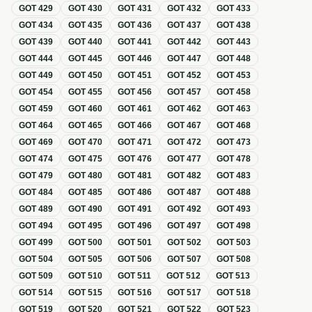
GOT
429
GOT
430
GOT
431
GOT
432
GOT
433
GOT
434
GOT
435
GOT
436
GOT
437
GOT
438
GOT
439
GOT
440
GOT
441
GOT
442
GOT
443
GOT
444
GOT
445
GOT
446
GOT
447
GOT
448
GOT
449
GOT
450
GOT
451
GOT
452
GOT
453
GOT
454
GOT
455
GOT
456
GOT
457
GOT
458
GOT
459
GOT
460
GOT
461
GOT
462
GOT
463
GOT
464
GOT
465
GOT
466
GOT
467
GOT
468
GOT
469
GOT
470
GOT
471
GOT
472
GOT
473
GOT
474
GOT
475
GOT
476
GOT
477
GOT
478
GOT
479
GOT
480
GOT
481
GOT
482
GOT
483
GOT
484
GOT
485
GOT
486
GOT
487
GOT
488
GOT
489
GOT
490
GOT
491
GOT
492
GOT
493
GOT
494
GOT
495
GOT
496
GOT
497
GOT
498
GOT
499
GOT
500
GOT
501
GOT
502
GOT
503
GOT
504
GOT
505
GOT
506
GOT
507
GOT
508
GOT
509
GOT
510
GOT
511
GOT
512
GOT
513
GOT
514
GOT
515
GOT
516
GOT
517
GOT
518
GOT
519
GOT
520
GOT
521
GOT
522
GOT
523