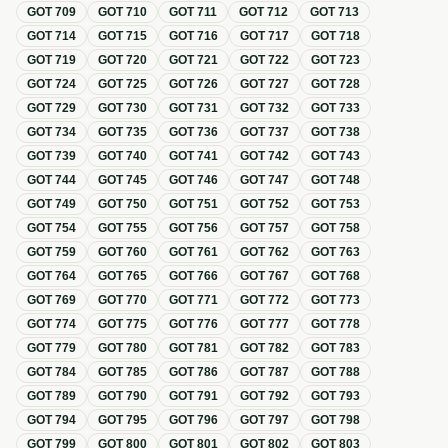
GOT
709
GOT
710
GOT
711
GOT
712
GOT
713
GOT
714
GOT
715
GOT
716
GOT
717
GOT
718
GOT
719
GOT
720
GOT
721
GOT
722
GOT
723
GOT
724
GOT
725
GOT
726
GOT
727
GOT
728
GOT
729
GOT
730
GOT
731
GOT
732
GOT
733
GOT
734
GOT
735
GOT
736
GOT
737
GOT
738
GOT
739
GOT
740
GOT
741
GOT
742
GOT
743
GOT
744
GOT
745
GOT
746
GOT
747
GOT
748
GOT
749
GOT
750
GOT
751
GOT
752
GOT
753
GOT
754
GOT
755
GOT
756
GOT
757
GOT
758
GOT
759
GOT
760
GOT
761
GOT
762
GOT
763
GOT
764
GOT
765
GOT
766
GOT
767
GOT
768
GOT
769
GOT
770
GOT
771
GOT
772
GOT
773
GOT
774
GOT
775
GOT
776
GOT
777
GOT
778
GOT
779
GOT
780
GOT
781
GOT
782
GOT
783
GOT
784
GOT
785
GOT
786
GOT
787
GOT
788
GOT
789
GOT
790
GOT
791
GOT
792
GOT
793
GOT
794
GOT
795
GOT
796
GOT
797
GOT
798
GOT
799
GOT
800
GOT
801
GOT
802
GOT
803