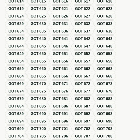
GOT
614
GOT
615
GOT
616
GOT
617
GOT
618
GOT
619
GOT
620
GOT
621
GOT
622
GOT
623
GOT
624
GOT
625
GOT
626
GOT
627
GOT
628
GOT
629
GOT
630
GOT
631
GOT
632
GOT
633
GOT
634
GOT
635
GOT
636
GOT
637
GOT
638
GOT
639
GOT
640
GOT
641
GOT
642
GOT
643
GOT
644
GOT
645
GOT
646
GOT
647
GOT
648
GOT
649
GOT
650
GOT
651
GOT
652
GOT
653
GOT
654
GOT
655
GOT
656
GOT
657
GOT
658
GOT
659
GOT
660
GOT
661
GOT
662
GOT
663
GOT
664
GOT
665
GOT
666
GOT
667
GOT
668
GOT
669
GOT
670
GOT
671
GOT
672
GOT
673
GOT
674
GOT
675
GOT
676
GOT
677
GOT
678
GOT
679
GOT
680
GOT
681
GOT
682
GOT
683
GOT
684
GOT
685
GOT
686
GOT
687
GOT
688
GOT
689
GOT
690
GOT
691
GOT
692
GOT
693
GOT
694
GOT
695
GOT
696
GOT
697
GOT
698
GOT
699
GOT
700
GOT
701
GOT
702
GOT
703
GOT
704
GOT
705
GOT
706
GOT
707
GOT
708