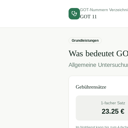
GOT-Nummern Verzeichni
GOT
11
Grundleistungen
Was bedeutet G
Allgemeine Untersuchun
Gebührensätze
1-facher Satz
23.25
€
Im Notdienst kann bis zum 4-fach