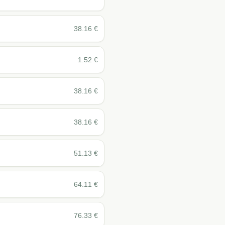
38.16
€
1.52
€
38.16
€
38.16
€
51.13
€
64.11
€
76.33
€