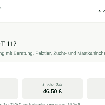
s
V
OT
11
?
g mit Beratung, Pelztier, Zucht- und Mastkaninch
2-facher Satz
46.50
€
en Satz (
93.00
€) berechnet werden. Hinzu kommen 19% MwSt.