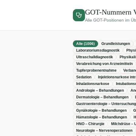
GOT-Nummern Ve
Alle GOT-Positionen im Übe
Alle (
1006
)
Grundleistungen
Laboratoriumsdiagnostik
Physi
Ultraschalldiagnostik
Physikal
Verabreichung von Arzneimitteln
Tupferprobenentnahme
Verban
Sedation
Injektionsnarkose in
Inhalationsnarkose
Intubation
Andrologie – Behandlungen
And
Dermatologie – Behandlungen
Gastroenterologie – Untersuchun
Gynäkologie – Behandlungen
G
Hämatologie – Behandlungen
H
HNO – Chirurgie
Milchdrüse –
Neurologie – Nervenoperationen