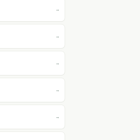
→
→
→
→
→