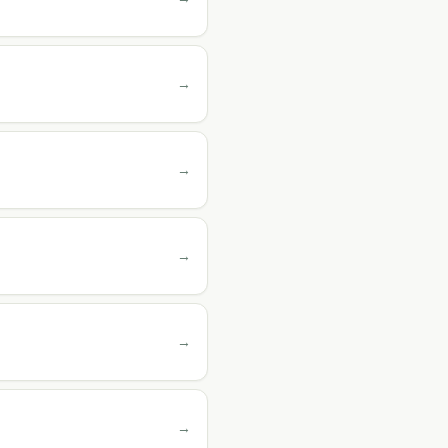
→
→
→
→
→