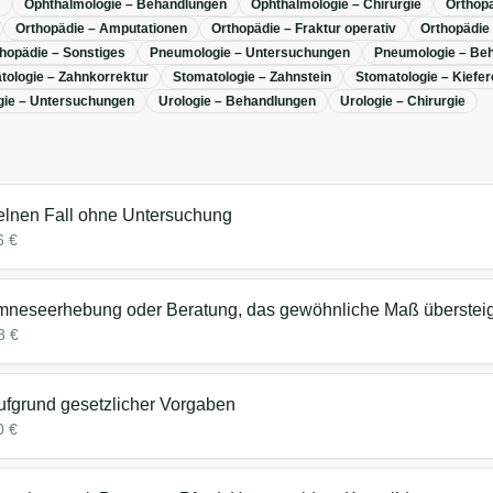
Ophthalmologie – Behandlungen
Ophthalmologie – Chirurgie
Orthop
Orthopädie – Amputationen
Orthopädie – Fraktur operativ
Orthopädie
hopädie – Sonstiges
Pneumologie – Untersuchungen
Pneumologie – Be
tologie – Zahnkorrektur
Stomatologie – Zahnstein
Stomatologie – Kiefer
gie – Untersuchungen
Urologie – Behandlungen
Urologie – Chirurgie
elnen Fall ohne Untersuchung
6
€
neseerhebung oder Beratung, das gewöhnliche Maß überstei
8
€
fgrund gesetzlicher Vorgaben
0
€