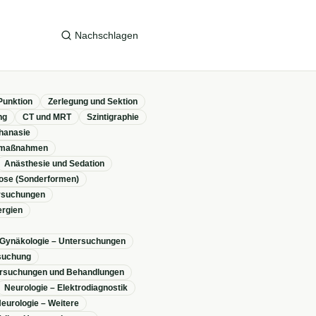
Nachschlagen
Punktion
Zerlegung und Sektion
ng
CT und MRT
Szintigraphie
hanasie
maßnahmen
Anästhesie und Sedation
ose (Sonderformen)
ersuchungen
ergien
Gynäkologie – Untersuchungen
suchung
rsuchungen und Behandlungen
Neurologie – Elektrodiagnostik
eurologie – Weitere