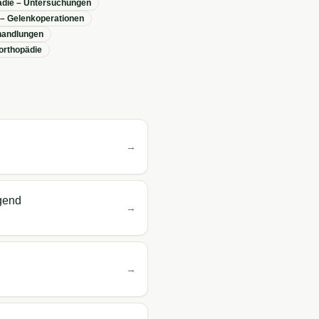
ädie – Untersuchungen
 – Gelenkoperationen
handlungen
orthopädie
→
gend
→
→