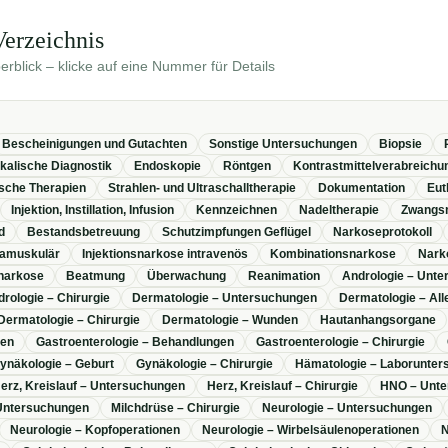
rzeichnis
rblick – klicke auf eine Nummer für Details
Bescheinigungen und Gutachten
Sonstige Untersuchungen
Biopsie
kalische Diagnostik
Endoskopie
Röntgen
Kontrastmittelverabreichu
ische Therapien
Strahlen- und Ultraschalltherapie
Dokumentation
Eut
Injektion, Instillation, Infusion
Kennzeichnen
Nadeltherapie
Zwangs
d
Bestandsbetreuung
Schutzimpfungen Geflügel
Narkoseprotokoll
tramuskulär
Injektionsnarkose intravenös
Kombinationsnarkose
Nark
snarkose
Beatmung
Überwachung
Reanimation
Andrologie – Unt
rologie – Chirurgie
Dermatologie – Untersuchungen
Dermatologie – All
Dermatologie – Chirurgie
Dermatologie – Wunden
Hautanhangsorgane
gen
Gastroenterologie – Behandlungen
Gastroenterologie – Chirurgie
ynäkologie – Geburt
Gynäkologie – Chirurgie
Hämatologie – Laborunter
erz, Kreislauf – Untersuchungen
Herz, Kreislauf – Chirurgie
HNO – Unte
 Untersuchungen
Milchdrüse – Chirurgie
Neurologie – Untersuchungen
Neurologie – Kopfoperationen
Neurologie – Wirbelsäulenoperationen
N