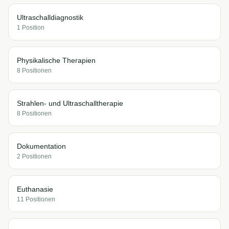
Ultraschalldiagnostik
1
Position
Physikalische Therapien
8
Position
en
Strahlen- und Ultraschalltherapie
8
Position
en
Dokumentation
2
Position
en
Euthanasie
11
Position
en