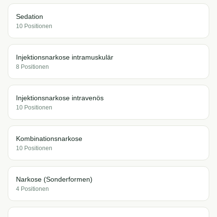
Sedation
10
Position
en
Injektionsnarkose intramuskulär
8
Position
en
Injektionsnarkose intravenös
10
Position
en
Kombinationsnarkose
10
Position
en
Narkose (Sonderformen)
4
Position
en