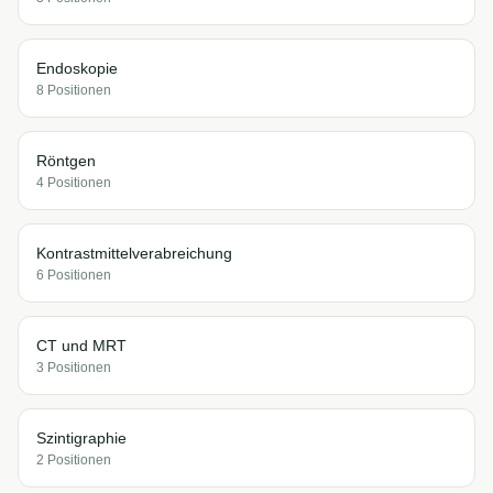
Endoskopie
8
Position
en
Röntgen
4
Position
en
Kontrastmittelverabreichung
6
Position
en
CT und MRT
3
Position
en
Szintigraphie
2
Position
en