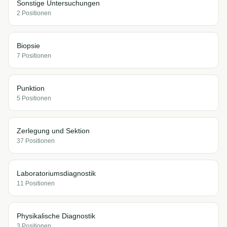
Sonstige Untersuchungen
2
Position
en
Biopsie
7
Position
en
Punktion
5
Position
en
Zerlegung und Sektion
37
Position
en
Laboratoriumsdiagnostik
11
Position
en
Physikalische Diagnostik
3
Position
en