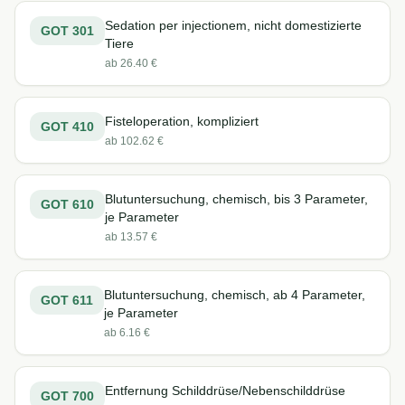
Sedation per injectionem, nicht domestizierte
GOT
301
Tiere
ab
26.40
€
Fisteloperation, kompliziert
GOT
410
ab
102.62
€
Blutuntersuchung, chemisch, bis 3 Parameter,
GOT
610
je Parameter
ab
13.57
€
Blutuntersuchung, chemisch, ab 4 Parameter,
GOT
611
je Parameter
ab
6.16
€
Entfernung Schilddrüse/Nebenschilddrüse
GOT
700