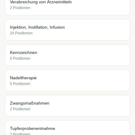
Verabreichung von Arzneimitteln
2
Position
en
Injektion, Instillation, Infusion
24
Position
en
Kennzeichnen
6
Position
en
Nadeltherapie
5
Position
en
Zwangsmaßnahmen
2
Position
en
Tupferprobenentnahme
2
Position
en