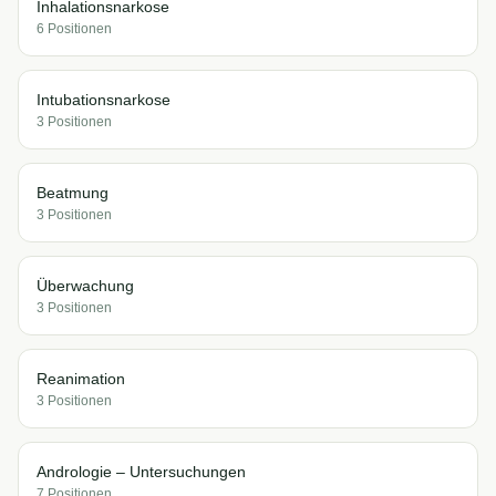
Inhalationsnarkose
6
Position
en
Intubationsnarkose
3
Position
en
Beatmung
3
Position
en
Überwachung
3
Position
en
Reanimation
3
Position
en
Andrologie – Untersuchungen
7
Position
en